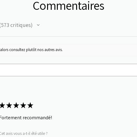
Commentaires
573
critiques
73
alors consultez plutôt nos autres avis.
★
★
★
★
★
Fortement recommandé!
Cet avis vous a-t-il été utile ?