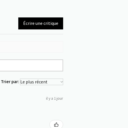
Écrire une critique
Trier par:
il y a 1 jour