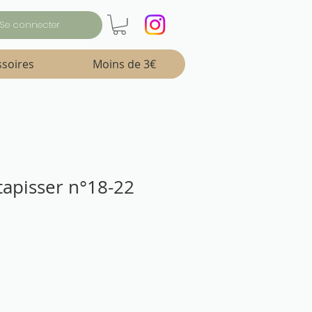
Se connecter
ssoires
Moins de 3€
 tapisser n°18-22