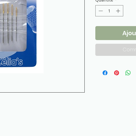
Ajou
Comm