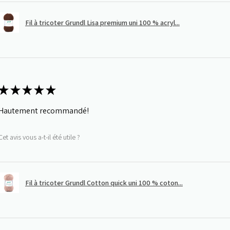
Fil à tricoter Grundl Lisa premium uni 100 % acryl...
★
★
★
★
★
Hautement recommandé!
Cet avis vous a-t-il été utile ?
Fil à tricoter Grundl Cotton quick uni 100 % coton...