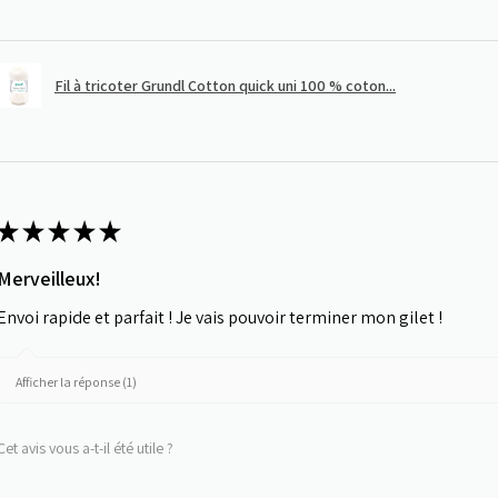
Fil à tricoter Grundl Cotton quick uni 100 % coton...
★
★
★
★
★
Merveilleux!
Envoi rapide et parfait ! Je vais pouvoir terminer mon gilet !
Afficher la réponse (1)
Cet avis vous a-t-il été utile ?