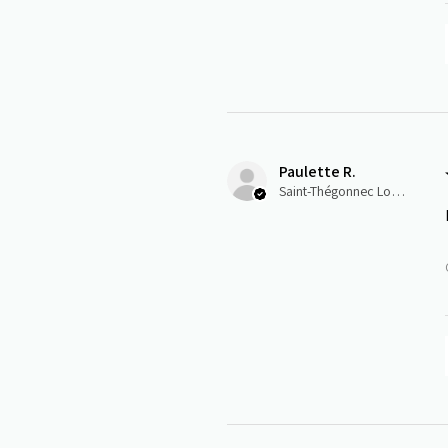
Paulette R.
Saint-Thégonnec Loc-Eguiner, E