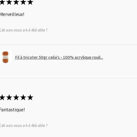
★
★
★
★
★
Merveilleux!
Cet avis vous a-t-il été utile ?
Fil à tricoter 50gr celia's - 100% acrylique rouil...
★
★
★
★
★
Fantastique!
Cet avis vous a-t-il été utile ?