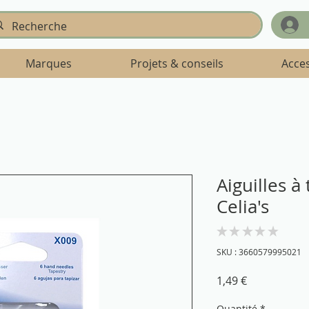
Marques
Projets & conseils
Acce
Aiguilles à
Celia's
★
★
★
★
★
0
SKU : 3660579995021
Prix
1,49 €
Quantité
*