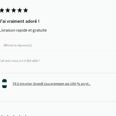
★
★
★
★
★
J'ai vraiment adoré !
Livraison rapide et gratuite
Afficher la réponse (1)
Cet avis vous a-t-il été utile ?
Fil à tricoter Grundl Lisa premium uni 100 % acryl...