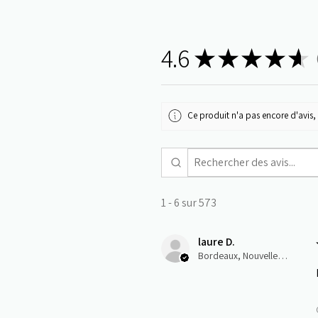
4.6
★
★
★
★
★
5
Ce produit n'a pas encore d'avis, 
1 - 6 sur 573
laure D.
Bordeaux, Nouvelle-Aquitaine