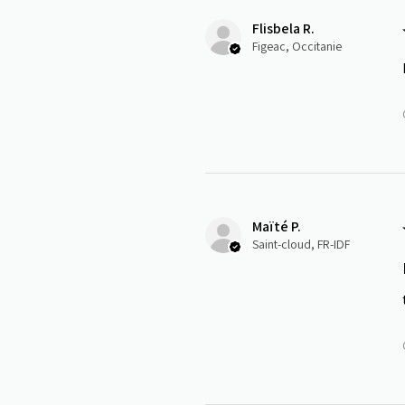
Flisbela R.
Figeac, Occitanie
Maïté P.
Saint-cloud, FR-IDF