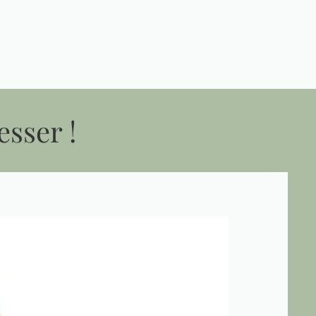
esser !