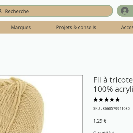
Marques
Projets & conseils
Acce
Fil à tricot
100% acryl
★
★
★
★
★
2
SKU : 3660579941080
Prix
1,29 €
Quantité
*