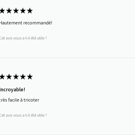
★
★
★
★
★
Hautement recommandé!
Cet avis vous a-t-il été utile ?
★
★
★
★
★
Incroyable!
très facile à tricoter
Cet avis vous a-t-il été utile ?