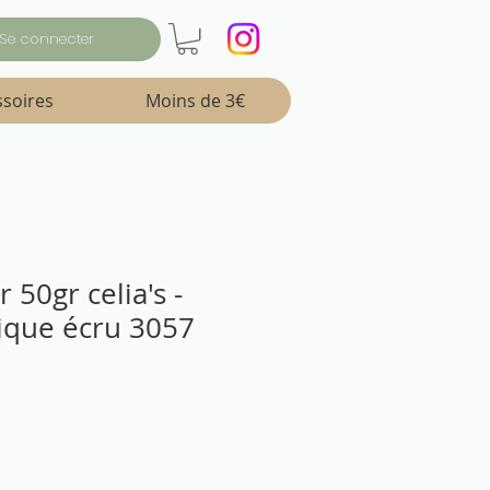
Se connecter
ssoires
Moins de 3€
er 50gr celia's -
ique écru 3057