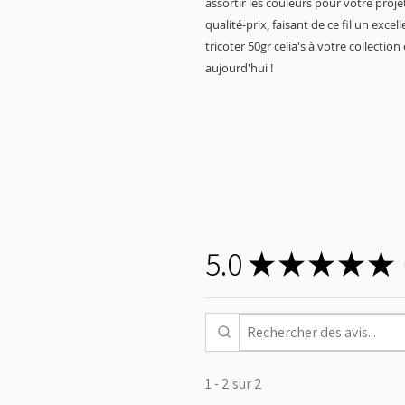
assortir les couleurs pour votre proj
qualité-prix, faisant de ce fil un excel
tricoter 50gr celia's à votre collecti
aujourd'hui !
5.0
★
★
★
★
★
1 - 2 sur 2