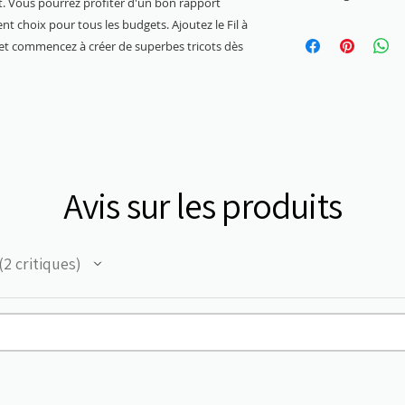
et. Vous pourrez profiter d'un bon rapport
lent choix pour tous les budgets. Ajoutez le Fil à
3 mm - 3,5 mm
on et commencez à créer de superbes tricots dès
Avis sur les produits
2
critiques
2