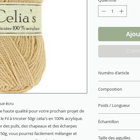
Ajou
Comm
Numéro d'article
PE1460.3057
Composition
100% acrylique
ique écru
Poids / Longueur
de haute qualité pour votre prochain projet de
50 g / 140 m x10
e Fil à tricoter 50gr celia's en 100% acrylique.
Échantillon
éer des pulls, des chapeaux et des écharpes
22 M x 28 R = 10 x 
e 50g, vous pourrez facilement mélanger et
Taille des aiguilles