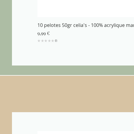
10 pelotes 50gr celia's - 100% acrylique m
Prix
9,99 €
★
★
★
★
★
0
0