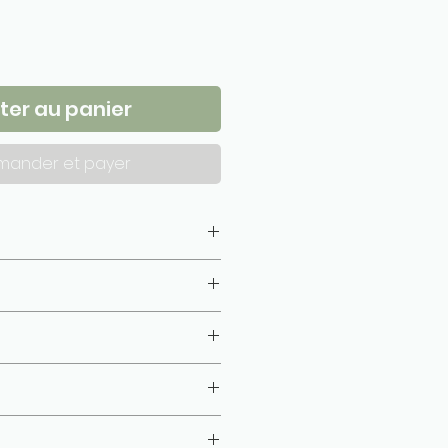
ter au panier
ander et payer
10 cm