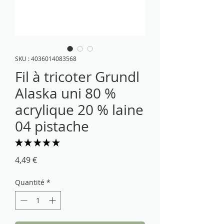
SKU : 4036014083568
Fil à tricoter Grundl
Alaska uni 80 %
acrylique 20 % laine
04 pistache
★
★
★
★
★
1
Prix
4,49 €
Quantité
*