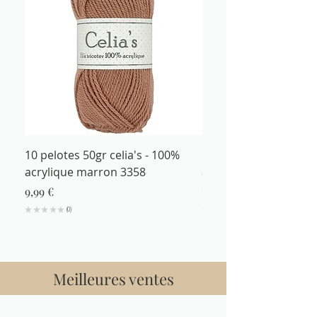
10 pelotes 50gr celia's - 100%
Fil à tricoter 50gr cel
acrylique marron 3358
acrylique marron 335
Prix
Prix
9,99 €
1,29 €
★
★
★
★
★
0
★
★
★
★
0
Meilleures ventes