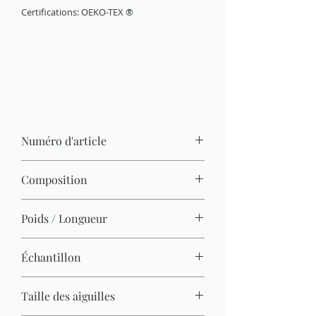
Certifications: OEKO-TEX ®
Numéro d'article
3350-04
Composition
80 % acrylique, 20 % laine
Poids / Longueur
100 g / 75 m
Échantillon
9 M x 12 R = 10 x 10 cm
Taille des aiguilles