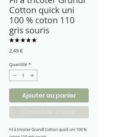
Cotton quick uni
100 % coton 110
gris souris
★
★
★
★
★
1
Prix
2,49 €
Quantité
*
Ajouter au panier
Commander et payer
Fil à tricoter Grundl Cotton quick uni 100 %
coton 110 gris souris