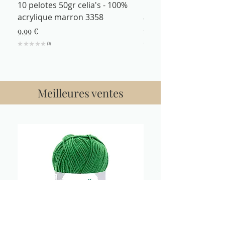
10 pelotes 50gr celia's - 100%
Fil à tricoter 50gr cel
acrylique marron 3358
acrylique marron 335
Prix
Prix
9,99 €
1,29 €
★
★
★
★
★
0
★
★
★
★
0
Meilleures ventes