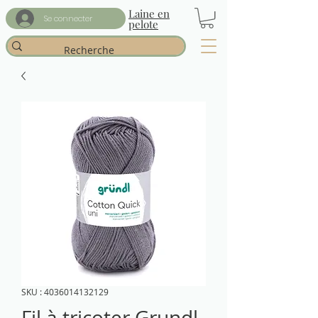
Laine en
Se connecter
pelote
SKU : 4036014132129
Fil à tricoter Grundl