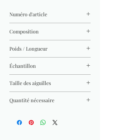
Numéro d'article
865-110
Composition
100 % coton (mercerisé, gazé, combé)
Poids / Longueur
50 g / 125 m
Échantillon
22 M x 30 R = 10 x 10 cm
Taille des aiguilles
3 mm - 4 mm
Quantité nécessaire
Pull (Gr. 38) = 450 g