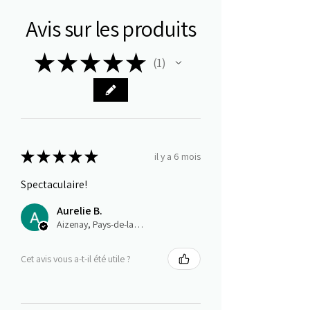
Avis sur les produits
★
★
★
★
★
1
1
★
★
★
★
★
il y a 6 mois
Spectaculaire!
Aurelie B.
Aizenay, Pays-de-la-Loire
Cet avis vous a-t-il été utile ?