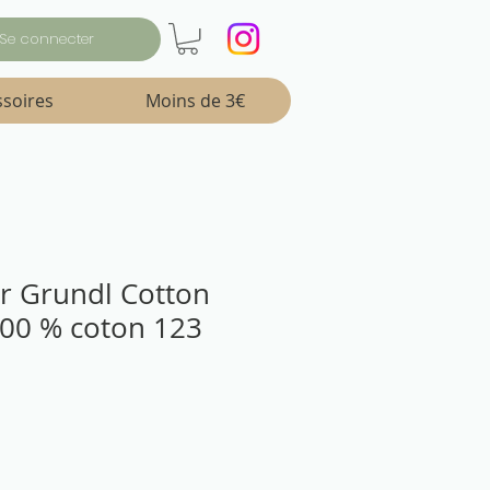
Se connecter
ssoires
Moins de 3€
ter Grundl Cotton
100 % coton 123