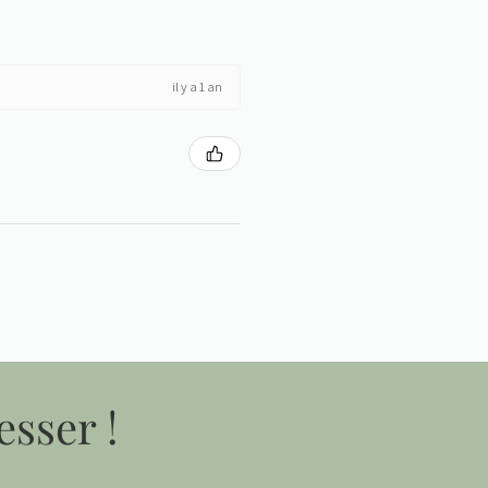
il y a 1 an
esser !