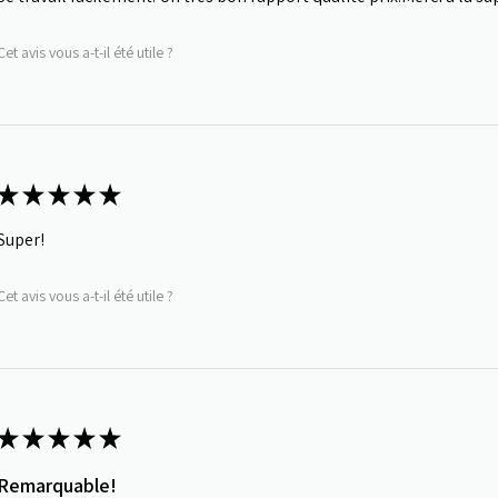
Cet avis vous a-t-il été utile ?
★
★
★
★
★
Super!
Cet avis vous a-t-il été utile ?
★
★
★
★
★
Remarquable!