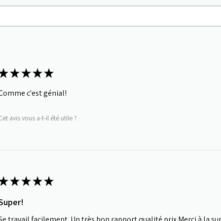
★
★
★
★
★
Comme c'est génial!
Cet avis vous a-t-il été utile ?
★
★
★
★
★
Super!
Se travail facilement. Un très bon rapport qualité prix.Merci à la s