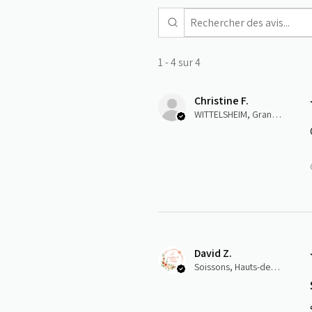
1 - 4 sur 4
Christine F.
WITTELSHEIM, Grand-Est
David Z.
Soissons, Hauts-de-France