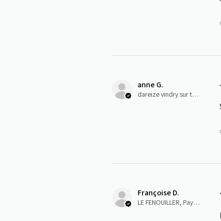
anne G.
dareize vindry sur turdine, Auvergne-Rhône-Alpes
Françoise D.
LE FENOUILLER, Pays-de-la-Loire