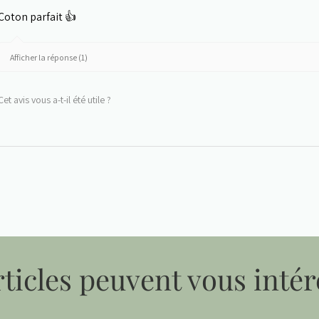
Coton parfait 👍
Afficher la réponse (1)
Cet avis vous a-t-il été utile ?
ticles peuvent vous intér