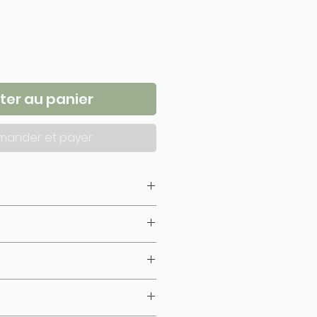
ter au panier
ander et payer
isé, gazé, combé)