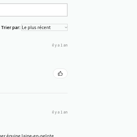
Trier par:
il y a 1 an
il y a 1 an
uper équipe laine-en-pelote