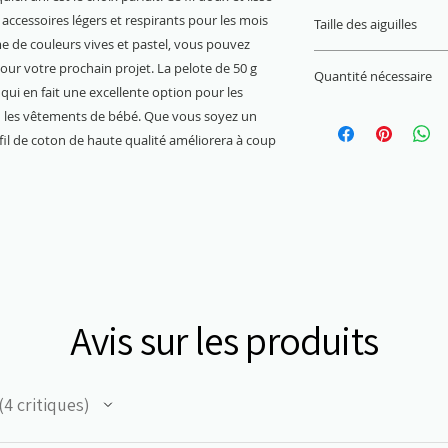
22 M x 30 R = 10 x 
 accessoires légers et respirants pour les mois
Taille des aiguilles
e de couleurs vives et pastel, vous pouvez
3 mm - 4 mm
pour votre prochain projet. La pelote de 50 g
Quantité nécessaire
 qui en fait une excellente option pour les
Pull (Gr. 38) = 450 g
u les vêtements de bébé. Que vous soyez un
fil de coton de haute qualité améliorera à coup
Avis sur les produits
4
critiques