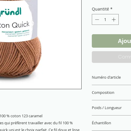
Quantité
*
Ajou
Comm
Numéro d'article
865-123
Composition
100 % coton (mercer
Poids / Longueur
i 100 % coton 123 caramel
50 g / 125 m
s qui préfèrent travailler avec du fil 100 %
Échantillon
uick uni est le choix parfait. Ce fil doux et lisse