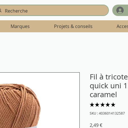
Marques
Projets & conseils
Acce
Fil à trico
quick uni 
caramel
★
★
★
★
★
4
SKU : 4036014132587
Prix
2,49 €