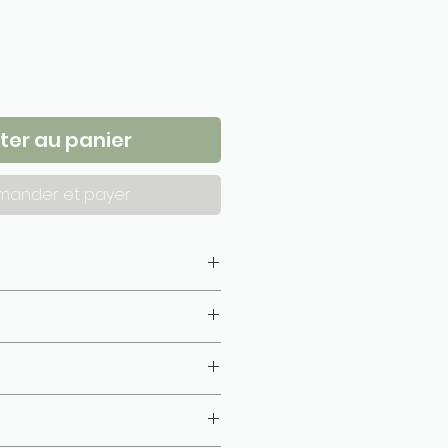
ter au panier
ander et payer
isé, gazé, combé)