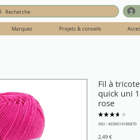
Marques
Projets & conseils
Acce
Fil à trico
quick uni 
rose
★
★
★
★
★
6
SKU : 4036014186870
Prix
2,49 €