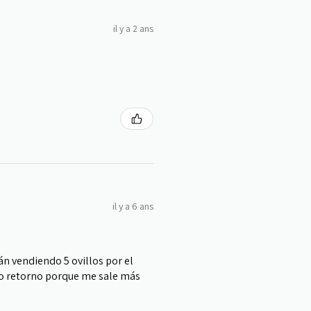
il y a 2 ans
il y a 6 ans
n vendiendo 5 ovillos por el
lo retorno porque me sale más