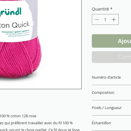
Quantité
*
Ajou
Comm
Numéro d'article
865-128
Composition
100 % coton (mercer
Poids / Longueur
i 100 % coton 128 rose
50 g / 125 m
s qui préfèrent travailler avec du fil 100 %
Échantillon
uick uni est le choix parfait. Ce fil doux et lisse