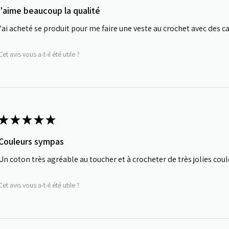
j'aime beaucoup la qualité
j'ai acheté se produit pour me faire une veste au crochet avec des c
Cet avis vous a-t-il été utile ?
★
★
★
★
★
Couleurs sympas
Un coton très agréable au toucher et à crocheter de très jolies cou
Cet avis vous a-t-il été utile ?