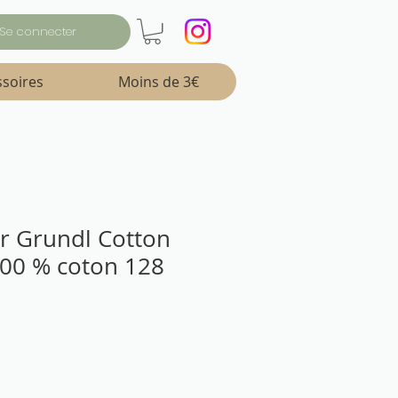
Se connecter
ssoires
Moins de 3€
ter Grundl Cotton
100 % coton 128