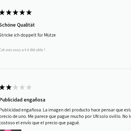
★
★
★
★
★
Schöne Qualität
Stricke ich doppelt für Mütze
Cet avis vous a-t-il été utile ?
★
★
★
★
★
Publicidad engañosa
Publicidad engañosa. La imagen del producto hace pensar que está
precio de uno. Me parece que pague mucho por UN solo ovillo. No 
costoso el envío que el precio que pagué.