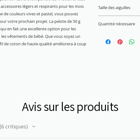
22 M x 30 R = 10 x 
 accessoires légers et respirants pour les mois
Taille des aiguilles
e de couleurs vives et pastel, vous pouvez
3 mm - 4 mm
pour votre prochain projet. La pelote de 50 g
Quantité nécessaire
 qui en fait une excellente option pour les
Pull (Gr. 38) = 450 g
u les vêtements de bébé. Que vous soyez un
fil de coton de haute qualité améliorera à coup
Avis sur les produits
6
critiques