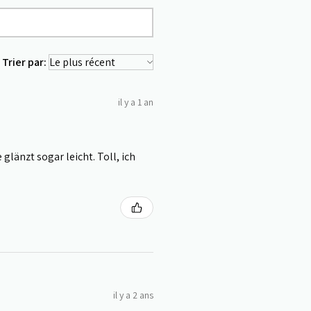
Trier par:
il y a 1 an
länzt sogar leicht. Toll, ich
il y a 2 ans