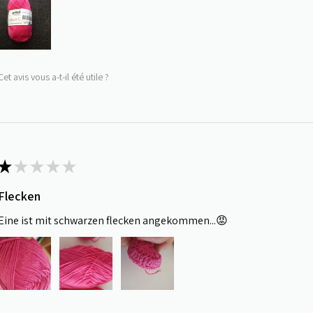
Cet avis vous a-t-il été utile ?
★
★
★
★
★
Flecken
Eine ist mit schwarzen flecken angekommen...😡