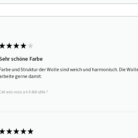
★
★
★
★
★
Sehr schöne Farbe
Farbe und Struktur der Wolle sind weich und harmonisch. Die Wolle g
arbeite gerne damit.
Cet avis vous a-t-il été utile ?
★
★
★
★
★