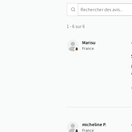
1 - 6 sur 6
Marisu
France
micheline P.
France