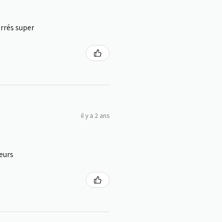
arrés super
il y a 2 ans
leurs