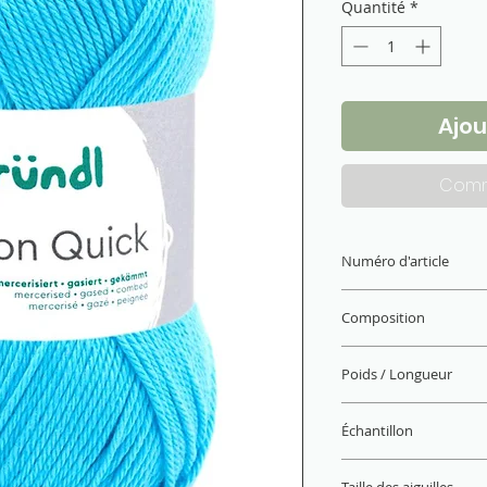
Quantité
*
Ajou
Comm
Numéro d'article
865-136
Composition
100 % coton (mercer
Poids / Longueur
50 g / 125 m
Échantillon
22 M x 30 R = 10 x 