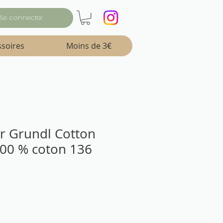
Se connecter
ssoires
Moins de 3€
ter Grundl Cotton
100 % coton 136