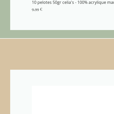
10 pelotes 50gr celia's - 100% acrylique m
Prix
9,99 €