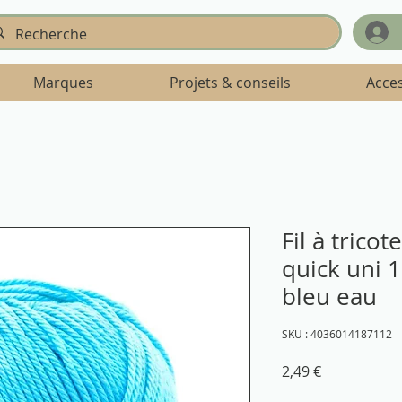
Marques
Projets & conseils
Acce
Fil à trico
quick uni 
bleu eau
SKU : 4036014187112
Prix
2,49 €