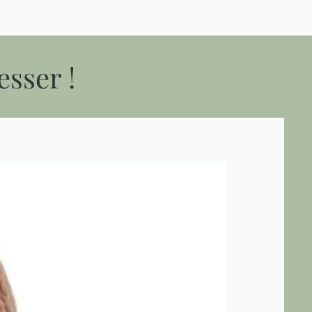
esser !