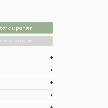
ter au panier
ander et payer
isé, gazé, combé)
10 cm