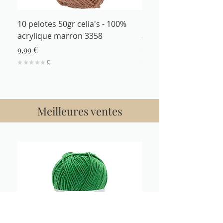
10 pelotes 50gr celia's - 100%
Fil à tricoter 50gr cel
acrylique marron 3358
acrylique marron 335
Prix
Prix
9,99 €
1,29 €
★
★
★
★
★
0
★
★
★
★
0
Meilleures ventes