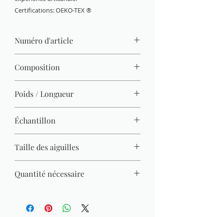
Certifications: OEKO-TEX ®
Numéro d'article
865-143
Composition
100 % coton (mercerisé, gazé, combé)
Poids / Longueur
50 g / 125 m
Échantillon
22 M x 30 R = 10 x 10 cm
Taille des aiguilles
3 mm - 4 mm
Quantité nécessaire
Pull (Gr. 38) = 450 g