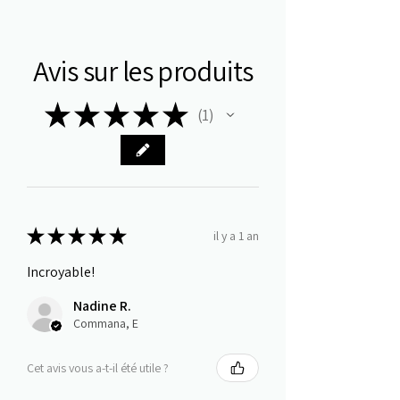
Avis sur les produits
★
★
★
★
★
1
1
★
★
★
★
★
il y a 1 an
Incroyable!
Nadine R.
Commana, E
Cet avis vous a-t-il été utile ?