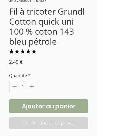
SKU : 4036014187327
Fil à tricoter Grundl
Cotton quick uni
100 % coton 143
bleu pétrole
★
★
★
★
★
1
Prix
2,49 €
Quantité
*
Ajouter au panier
Commander et payer