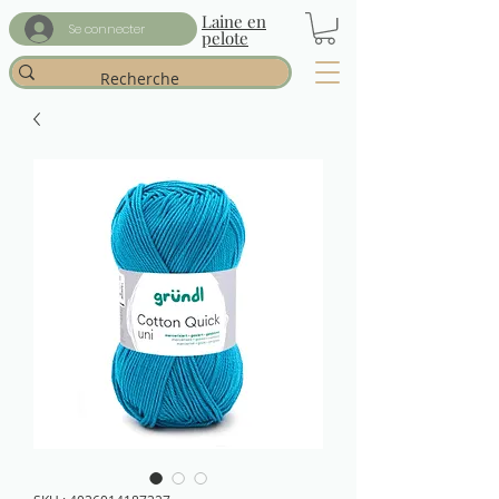
Laine en
Se connecter
pelote