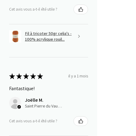
Cet avis vous a-t-il été utile ?
Fil à tricoter 50gr celia's -
100% acrylique rouil...
★
★
★
★
★
il y a 1 mois
Fantastique!
Joëlle M.
Saint Pierre du Vauvray, Normandie
Cet avis vous a-t-il été utile ?