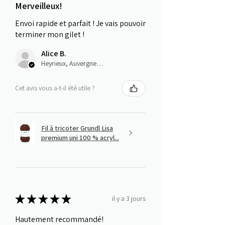
Merveilleux!
Envoi rapide et parfait ! Je vais pouvoir
terminer mon gilet !
Alice B.
Heyrieux, Auvergne-Rhône-Alpes
Cet avis vous a-t-il été utile ?
Fil à tricoter Grundl Lisa
premium uni 100 % acryl...
★
★
★
★
★
il y a 3 jours
Hautement recommandé!