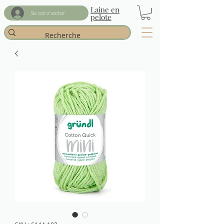
Laine en
Se connecter
pelote