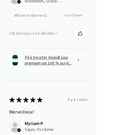
Riedisheim, Grand-Est
il y a 3 jours
Afficher la réponse (1)
Cet avis vous a-t-il été utile ?
Fil à tricoter Grundl Lisa
premium uni 100 % acryl...
★
★
★
★
★
il y a 1 mois
Merveilleux!
Myriam P.
Gajan, Occitanie