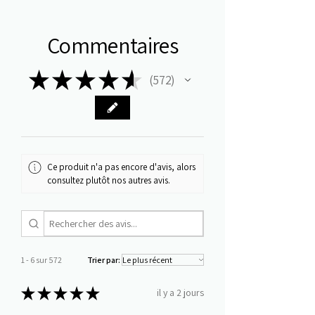
Commentaires
★
★
★
★
★
572
572
Ce produit n'a pas encore d'avis, alors
consultez plutôt nos autres avis.
1 - 6 sur 572
Trier par:
★
★
★
★
★
il y a 2 jours