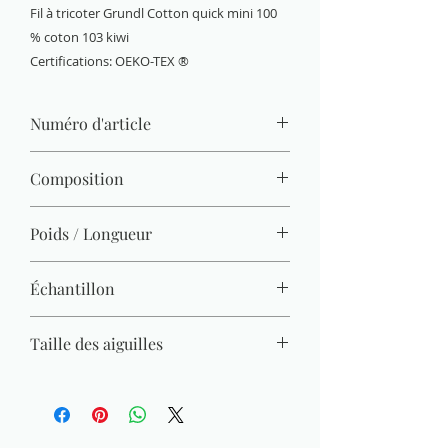
Fil à tricoter Grundl Cotton quick mini 100
% coton 103 kiwi
Certifications: OEKO-TEX ®
Numéro d'article
6144-103
Composition
100 % coton (mercerisé, gazé, combé)
Poids / Longueur
15 g / 37 m
Échantillon
22 M x 30 R = 10 x 10 cm
Taille des aiguilles
3 mm - 4 mm