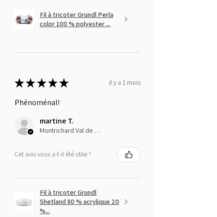
Fil à tricoter Grundl Perla
color 100 % polyester ...
★
★
★
★
★
il y a 1 mois
Phénoménal!
martine T.
Montrichard Val de Cher, Centre-Val de Loire
Cet avis vous a-t-il été utile ?
Fil à tricoter Grundl
Shetland 80 % acrylique 20
%...