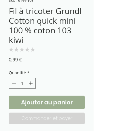
SKU : 6144-103
Fil à tricoter Grundl
Cotton quick mini
100 % coton 103
kiwi
★
★
★
★
★
0
Prix
0,99 €
Quantité
*
Ajouter au panier
Commander et payer