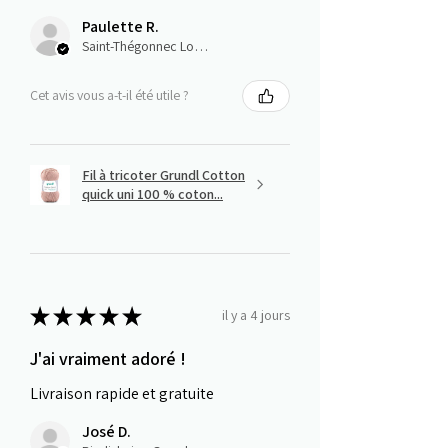
Paulette R.
Saint-Thégonnec Loc-Eguiner, E
Cet avis vous a-t-il été utile ?
Fil à tricoter Grundl Cotton
quick uni 100 % coton...
★
★
★
★
★
il y a 4 jours
J'ai vraiment adoré !
Livraison rapide et gratuite
José D.