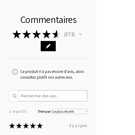
Commentaires
★
★
★
★
★
573
573
Ce produit n'a pas encore d'avis, alors
consultez plutôt nos autres avis.
1 - 6 sur 573
Trier par:
★
★
★
★
★
il y a 1 jour