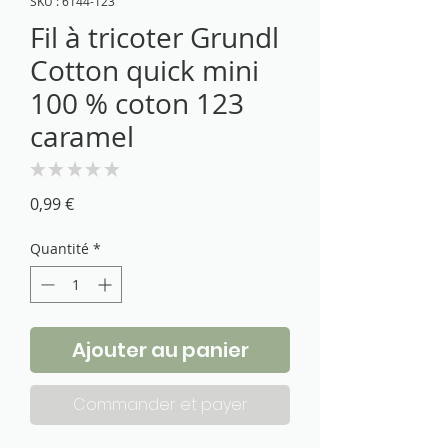
SKU : 6144-123
Fil à tricoter Grundl
Cotton quick mini
100 % coton 123
caramel
★
★
★
★
★
0
Prix
0,99 €
Quantité
*
Ajouter au panier
Commander et payer