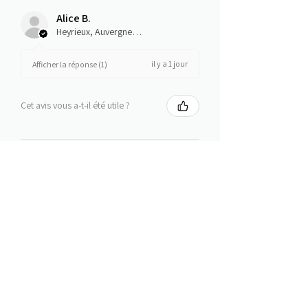
Alice B.
Heyrieux, Auvergne-Rhône-Alpes
il y a 1 jour
Afficher la réponse (1)
Cet avis vous a-t-il été utile ?
Fil à tricoter Grundl Lisa
premium uni 100 % acryl...
★
★
★
★
★
il y a 5 jours
Hautement recommandé!