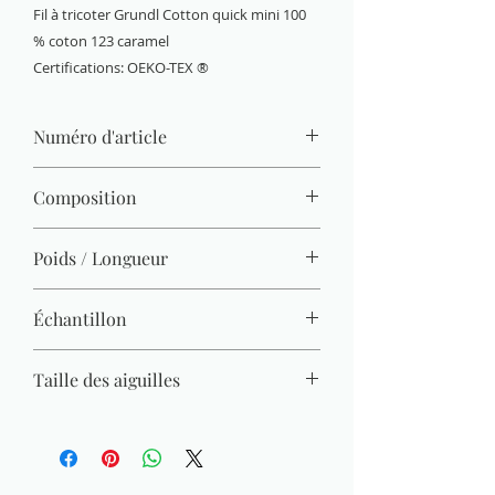
Fil à tricoter Grundl Cotton quick mini 100
% coton 123 caramel
Certifications: OEKO-TEX ®
Numéro d'article
6144-123
Composition
100 % coton (mercerisé, gazé, combé)
Poids / Longueur
15 g / 37 m
Échantillon
22 M x 30 R = 10 x 10 cm
Taille des aiguilles
3 mm - 4 mm