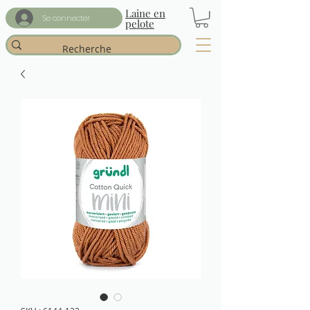
Laine en
Se connecter
pelote