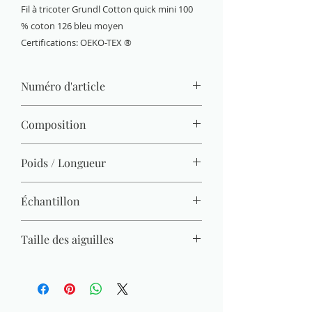
Fil à tricoter Grundl Cotton quick mini 100
% coton 126 bleu moyen
Certifications: OEKO-TEX ®
Numéro d'article
6144-126
Composition
100 % coton (mercerisé, gazé, combé)
Poids / Longueur
15 g / 37 m
Échantillon
22 M x 30 R = 10 x 10 cm
Taille des aiguilles
3 mm - 4 mm