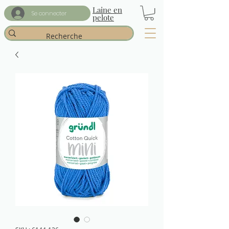
Laine en
Se connecter
pelote