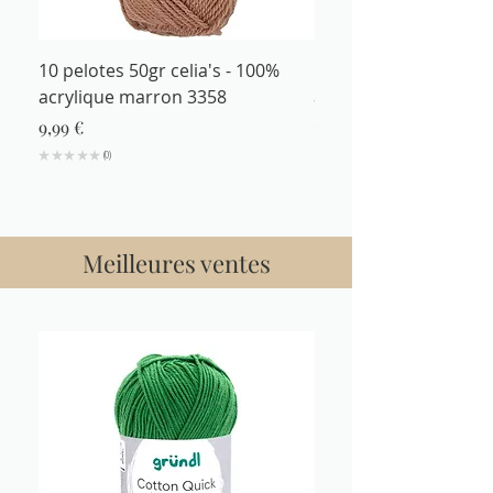
10 pelotes 50gr celia's - 100%
Fil à tricoter 50gr cel
acrylique marron 3358
acrylique marron 335
Prix
Prix
9,99 €
1,29 €
★
★
★
★
★
0
★
★
★
★
0
Meilleures ventes