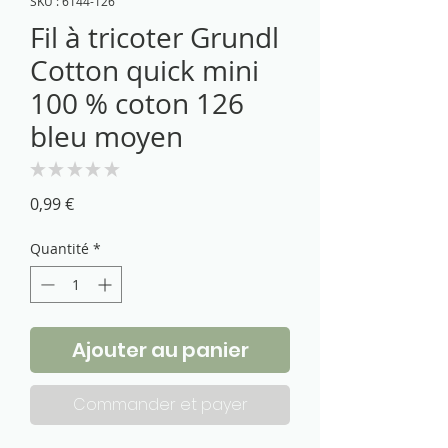
SKU : 6144-126
Fil à tricoter Grundl
Cotton quick mini
100 % coton 126
bleu moyen
★
★
★
★
★
0
Prix
0,99 €
Quantité
*
Ajouter au panier
Commander et payer