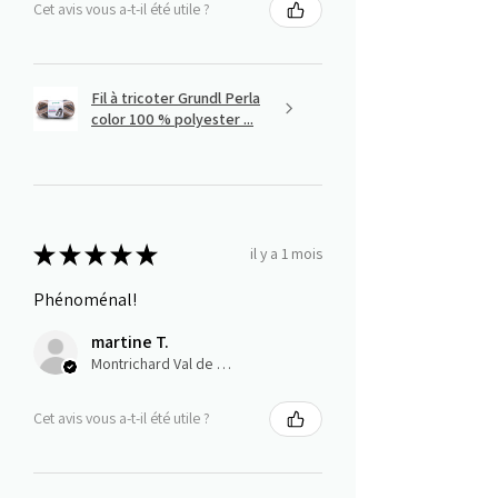
Cet avis vous a-t-il été utile ?
Fil à tricoter Grundl Perla
color 100 % polyester ...
★
★
★
★
★
il y a 1 mois
Phénoménal!
martine T.
Montrichard Val de Cher, Centre-Val de Loire
Cet avis vous a-t-il été utile ?