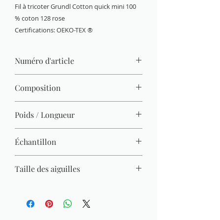
Fil à tricoter Grundl Cotton quick mini 100
% coton 128 rose
Certifications: OEKO-TEX ®
Numéro d'article
6144-128
Composition
100 % coton (mercerisé, gazé, combé)
Poids / Longueur
15 g / 37 m
Échantillon
22 M x 30 R = 10 x 10 cm
Taille des aiguilles
3 mm - 4 mm