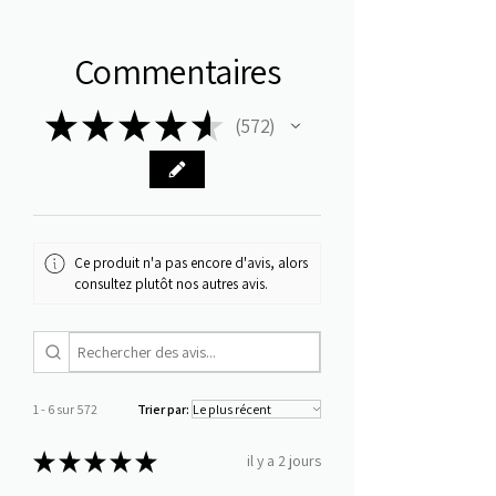
Commentaires
★
★
★
★
★
572
572
Ce produit n'a pas encore d'avis, alors
consultez plutôt nos autres avis.
1 - 6 sur 572
Trier par:
★
★
★
★
★
il y a 2 jours