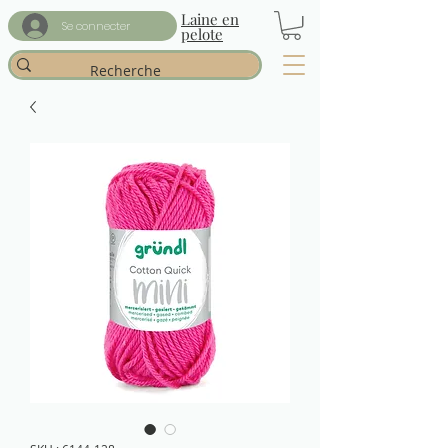
Laine en
Se connecter
pelote