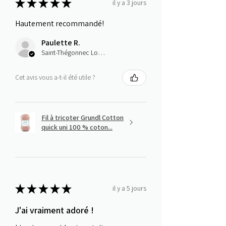
★
★
★
★
★
il y a 3 jours
Hautement recommandé!
Paulette R.
Saint-Thégonnec Loc-Eguiner, E
Cet avis vous a-t-il été utile ?
Fil à tricoter Grundl Cotton
quick uni 100 % coton...
★
★
★
★
★
il y a 5 jours
J'ai vraiment adoré !