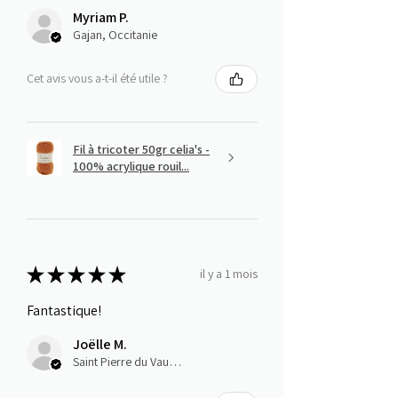
Myriam P.
Gajan, Occitanie
Cet avis vous a-t-il été utile ?
Fil à tricoter 50gr celia's -
100% acrylique rouil...
★
★
★
★
★
il y a 1 mois
Fantastique!
Joëlle M.
Saint Pierre du Vauvray, Normandie