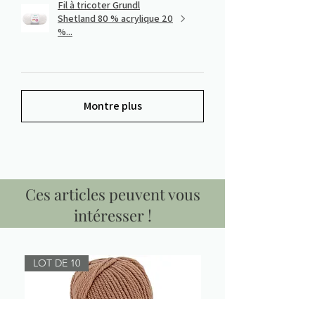
Fil à tricoter Grundl
Shetland 80 % acrylique 20
%...
Montre plus
Ces articles peuvent vous
intéresser !
LOT DE 10