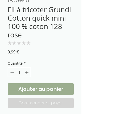
SKU : 6144-128
Fil à tricoter Grundl
Cotton quick mini
100 % coton 128
rose
★
★
★
★
★
0
Prix
0,99 €
Quantité
*
Ajouter au panier
Commander et payer