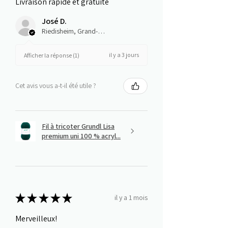
Livraison rapide et gratuite
José D.
Riedisheim, Grand-Est
il y a 3 jours
Afficher la réponse (1)
Cet avis vous a-t-il été utile ?
Fil à tricoter Grundl Lisa
premium uni 100 % acryl...
★
★
★
★
★
il y a 1 mois
Merveilleux!