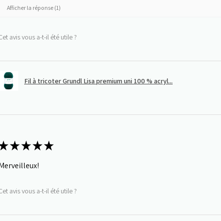
Afficher la réponse (1)
Cet avis vous a-t-il été utile ?
Fil à tricoter Grundl Lisa premium uni 100 % acryl...
★
★
★
★
★
Merveilleux!
Cet avis vous a-t-il été utile ?