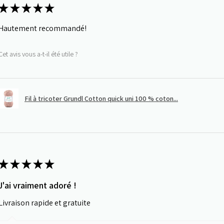
★
★
★
★
★
Hautement recommandé!
Cet avis vous a-t-il été utile ?
Fil à tricoter Grundl Cotton quick uni 100 % coton...
★
★
★
★
★
J'ai vraiment adoré !
Livraison rapide et gratuite