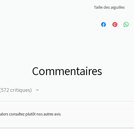
22 M x 30 R = 10 x 
Taille des aiguilles
3 mm - 4 mm
Commentaires
572
critiques
72
alors consultez plutôt nos autres avis.