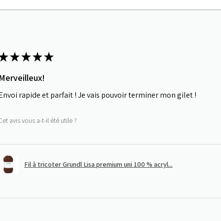
★
★
★
★
★
Merveilleux!
Envoi rapide et parfait ! Je vais pouvoir terminer mon gilet !
Cet avis vous a-t-il été utile ?
Fil à tricoter Grundl Lisa premium uni 100 % acryl...