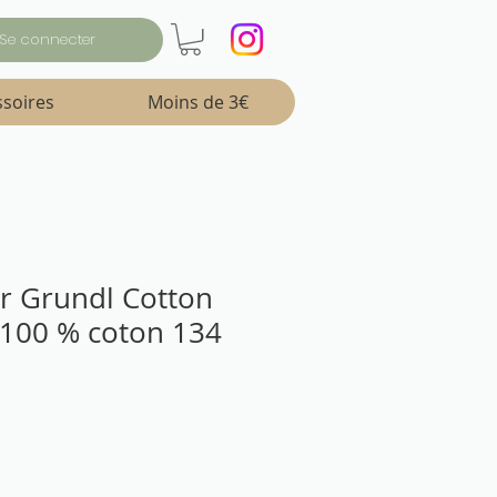
Se connecter
ssoires
Moins de 3€
ter Grundl Cotton
 100 % coton 134