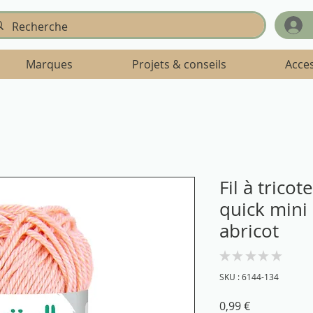
Marques
Projets & conseils
Acce
Fil à trico
quick mini
abricot
★
★
★
★
★
0
SKU : 6144-134
Prix
0,99 €