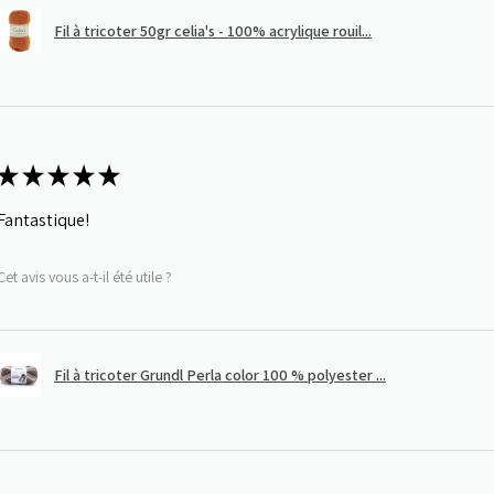
Fil à tricoter 50gr celia's - 100% acrylique rouil...
★
★
★
★
★
Fantastique!
Cet avis vous a-t-il été utile ?
Fil à tricoter Grundl Perla color 100 % polyester ...