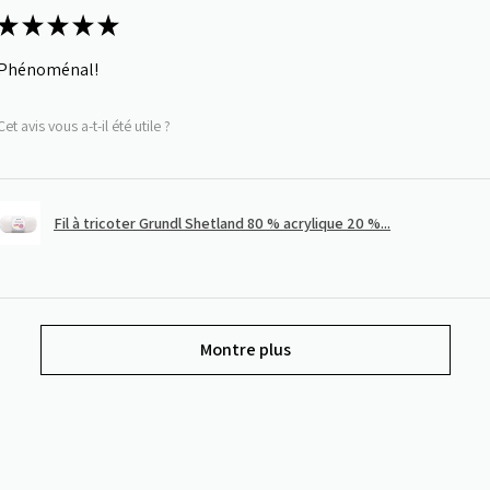
★
★
★
★
★
Phénoménal!
Cet avis vous a-t-il été utile ?
Fil à tricoter Grundl Shetland 80 % acrylique 20 %...
Montre plus