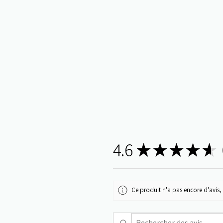
4.6
★
★
★
★
★
5
Ce produit n'a pas encore d'avis, 