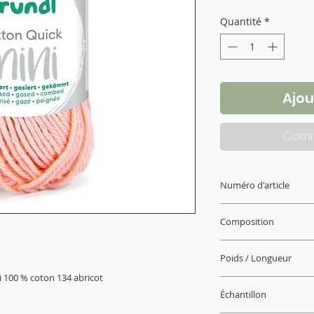
Quantité
*
Ajou
Comm
Numéro d'article
6144-134
Composition
100 % coton (mercer
Poids / Longueur
ni 100 % coton 134 abricot
15 g / 37 m
Échantillon