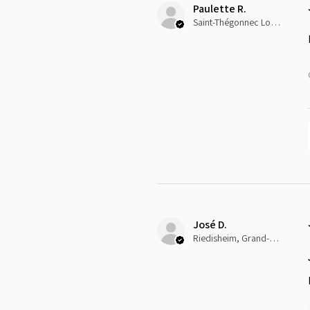
Paulette R.
Saint-Thégonnec Loc-Eguiner, E
José D.
Riedisheim, Grand-Est