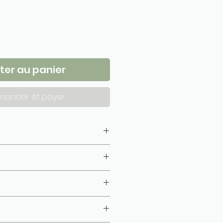
ter au panier
ander et payer
isé, gazé, combé)