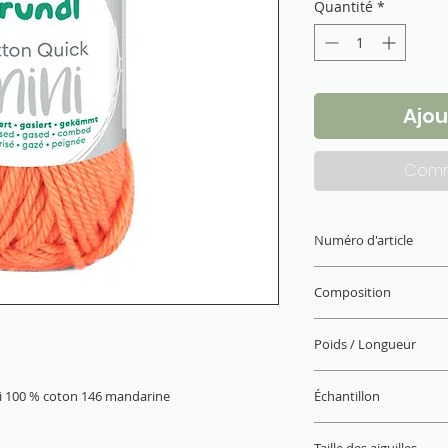
Quantité
*
Ajou
Comm
Numéro d'article
6144-146
Composition
100 % coton (mercer
Poids / Longueur
15 g / 37 m
ini 100 % coton 146 mandarine
Échantillon
22 M x 30 R = 10 x 