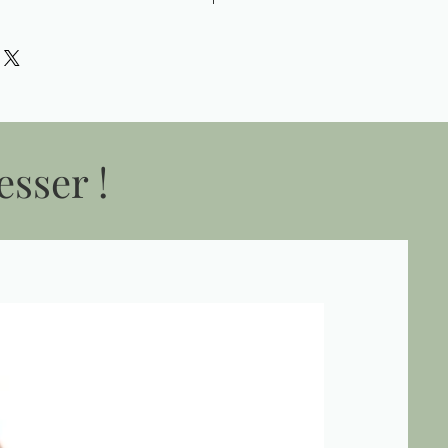
esser !