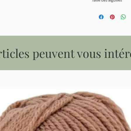
Taille des aiguilles
3 mm - 4 mm
ticles peuvent vous intér