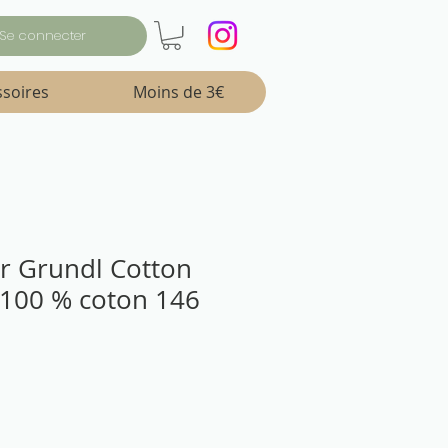
Se connecter
ssoires
Moins de 3€
ter Grundl Cotton
 100 % coton 146