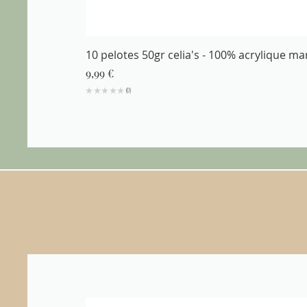
10 pelotes 50gr celia's - 100% acrylique m
Prix
9,99 €
★
★
★
★
★
0
0