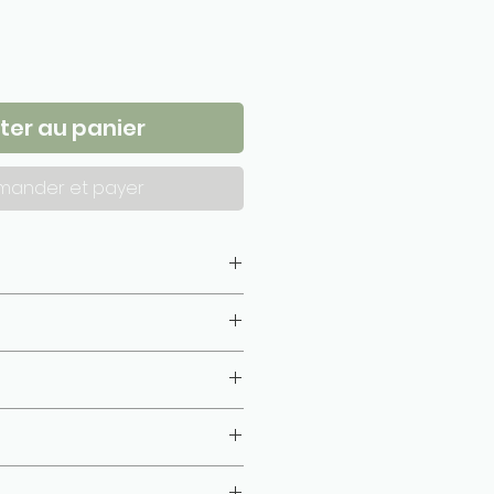
ter au panier
ander et payer
isé, gazé, combé)
10 cm