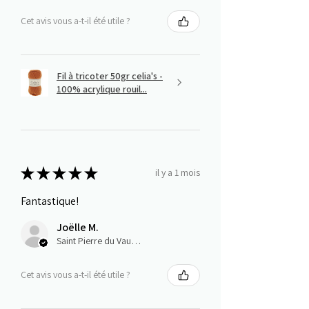
Cet avis vous a-t-il été utile ?
Fil à tricoter 50gr celia's -
100% acrylique rouil...
★
★
★
★
★
il y a 1 mois
Fantastique!
Joëlle M.
Saint Pierre du Vauvray, Normandie
Cet avis vous a-t-il été utile ?