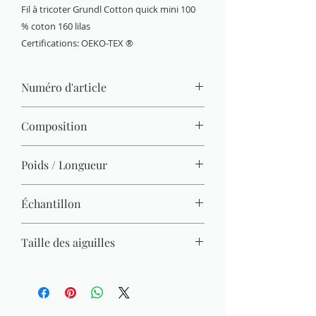
Fil à tricoter Grundl Cotton quick mini 100
% coton 160 lilas
Certifications: OEKO-TEX ®
Numéro d'article
6144-160
Composition
100 % coton (mercerisé, gazé, combé)
Poids / Longueur
15 g / 37 m
Échantillon
22 M x 30 R = 10 x 10 cm
Taille des aiguilles
3 mm - 4 mm