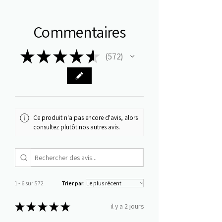
Commentaires
★
★
★
★
★
572
572
Ce produit n'a pas encore d'avis, alors
consultez plutôt nos autres avis.
1 - 6 sur 572
Trier par:
★
★
★
★
★
il y a 2 jours