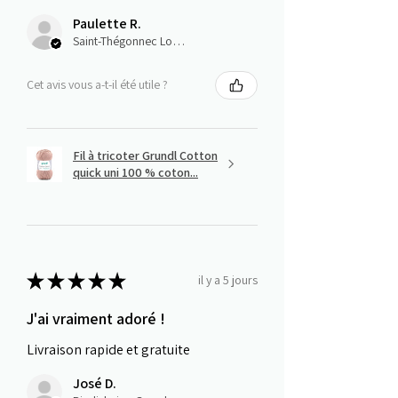
Paulette R.
Saint-Thégonnec Loc-Eguiner, E
Cet avis vous a-t-il été utile ?
Fil à tricoter Grundl Cotton
quick uni 100 % coton...
★
★
★
★
★
il y a 5 jours
J'ai vraiment adoré !
Livraison rapide et gratuite
José D.