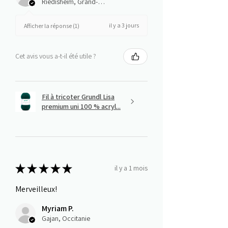
Riedisheim, Grand-Est
il y a 3 jours
Afficher la réponse (1)
Cet avis vous a-t-il été utile ?
Fil à tricoter Grundl Lisa
premium uni 100 % acryl...
★
★
★
★
★
il y a 1 mois
Merveilleux!
Myriam P.
Gajan, Occitanie