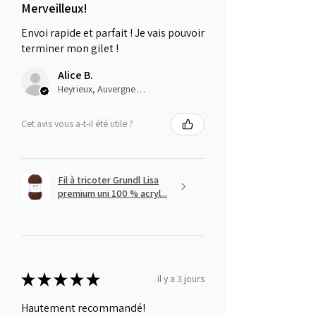
Merveilleux!
Envoi rapide et parfait ! Je vais pouvoir
terminer mon gilet !
Alice B.
Heyrieux, Auvergne-Rhône-Alpes
Cet avis vous a-t-il été utile ?
Fil à tricoter Grundl Lisa
premium uni 100 % acryl...
★
★
★
★
★
il y a 3 jours
Hautement recommandé!