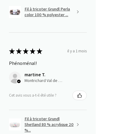
Fil à tricoter Grundl Perla
color 100 % polyester ...
★
★
★
★
★
il y a 1 mois
Phénoménal!
martine T.
Montrichard Val de Cher, Centre-Val de Loire
Cet avis vous a-t-il été utile ?
Fil à tricoter Grundl
Shetland 80 % acrylique 20
%...