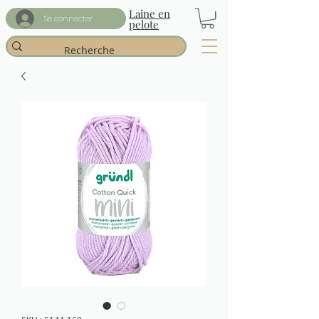
Laine en
Se connecter
pelote