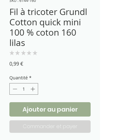
SKU : 6144-160
Fil à tricoter Grundl
Cotton quick mini
100 % coton 160
lilas
★
★
★
★
★
0
Prix
0,99 €
Quantité
*
Ajouter au panier
Commander et payer