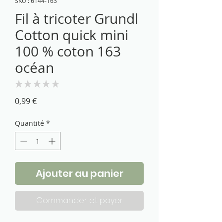
SKU : 6144-163
Fil à tricoter Grundl
Cotton quick mini
100 % coton 163
océan
★
★
★
★
★
0
Prix
0,99 €
Quantité
*
Ajouter au panier
Commander et payer