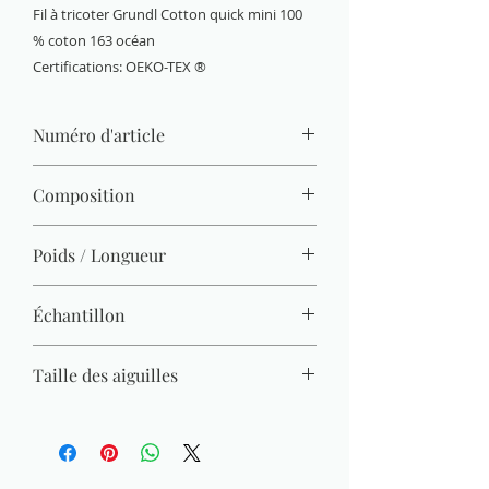
Fil à tricoter Grundl Cotton quick mini 100
% coton 163 océan
Certifications: OEKO-TEX ®
Numéro d'article
6144-163
Composition
100 % coton (mercerisé, gazé, combé)
Poids / Longueur
15 g / 37 m
Échantillon
22 M x 30 R = 10 x 10 cm
Taille des aiguilles
3 mm - 4 mm