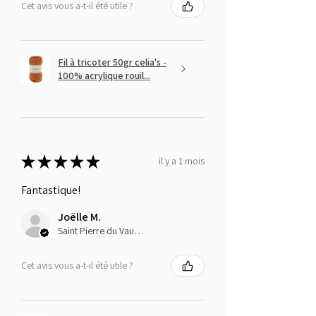
Cet avis vous a-t-il été utile ?
Fil à tricoter 50gr celia's -
100% acrylique rouil...
★
★
★
★
★
il y a 1 mois
Fantastique!
Joëlle M.
Saint Pierre du Vauvray, Normandie
Cet avis vous a-t-il été utile ?