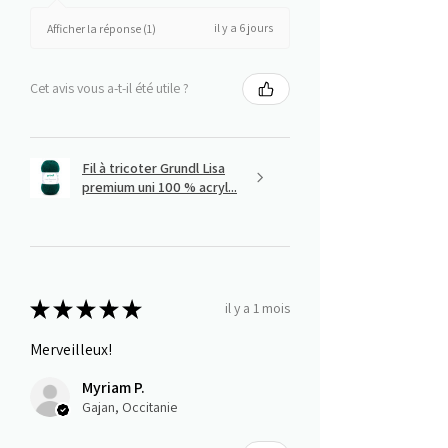
il y a 6 jours
Afficher la réponse (1)
Cet avis vous a-t-il été utile ?
Fil à tricoter Grundl Lisa
premium uni 100 % acryl...
★
★
★
★
★
il y a 1 mois
Merveilleux!
Myriam P.
Gajan, Occitanie