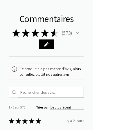
Commentaires
★
★
★
★
★
573
573
Ce produit n'a pas encore d'avis, alors
consultez plutôt nos autres avis.
1 - 6 sur 573
Trier par:
★
★
★
★
★
il y a 2 jours