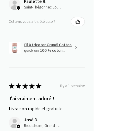
Paulette R.
Saint-Thégonnec Loc-Eguiner, E
Cet avis vous a-t-il été utile ?
Fil à tricoter Grundl Cotton
quick uni 100 % coton...
★
★
★
★
★
il y a 1 semaine
J'ai vraiment adoré !
Livraison rapide et gratuite
José D.
Riedisheim, Grand-Est