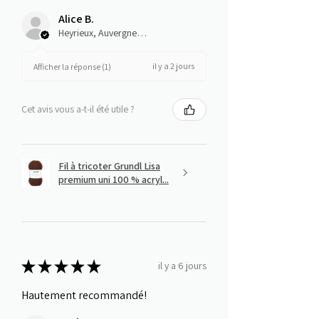
Alice B.
Heyrieux, Auvergne-Rhône-Alpes
il y a 2 jours
Afficher la réponse (1)
Cet avis vous a-t-il été utile ?
Fil à tricoter Grundl Lisa
premium uni 100 % acryl...
★
★
★
★
★
il y a 6 jours
Hautement recommandé!