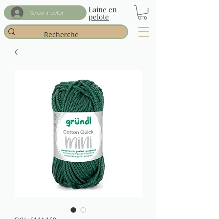
Laine en
Se connecter
pelote