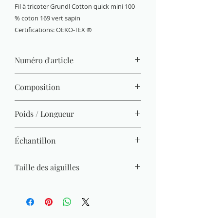
Fil à tricoter Grundl Cotton quick mini 100
% coton 169 vert sapin
Certifications: OEKO-TEX ®
Numéro d'article
6144-169
Composition
100 % coton (mercerisé, gazé, combé)
Poids / Longueur
15 g / 37 m
Échantillon
22 M x 30 R = 10 x 10 cm
Taille des aiguilles
3 mm - 4 mm