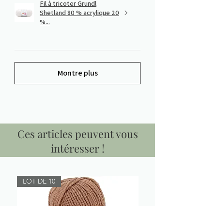
Fil à tricoter Grundl
Shetland 80 % acrylique 20
%...
Montre plus
Ces articles peuvent vous
intéresser !
LOT DE 10