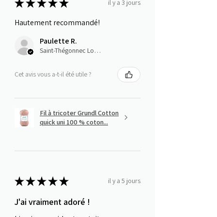
★
★
★
★
★
il y a 3 jours
Hautement recommandé!
Paulette R.
Saint-Thégonnec Loc-Eguiner, E
Cet avis vous a-t-il été utile ?
Fil à tricoter Grundl Cotton
quick uni 100 % coton...
★
★
★
★
★
il y a 5 jours
J'ai vraiment adoré !