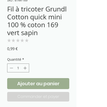
SKU : 6144-169
Fil à tricoter Grundl
Cotton quick mini
100 % coton 169
vert sapin
★
★
★
★
★
0
Prix
0,99 €
Quantité
*
Ajouter au panier
Commander et payer