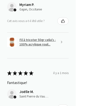
Myriam P.
Gajan, Occitanie
Cet avis vous a-t-il été utile ?
Fil à tricoter 50gr celia's -
100% acrylique rouil...
★
★
★
★
★
il y a 1 mois
Fantastique!
Joëlle M.
Saint Pierre du Vauvray, Normandie