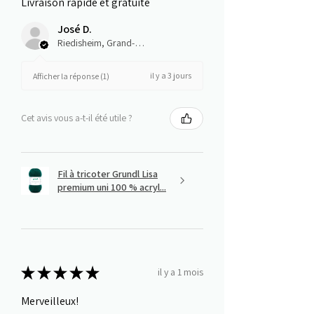
Livraison rapide et gratuite
José D.
Riedisheim, Grand-Est
il y a 3 jours
Afficher la réponse (1)
Cet avis vous a-t-il été utile ?
Fil à tricoter Grundl Lisa
premium uni 100 % acryl...
★
★
★
★
★
il y a 1 mois
Merveilleux!