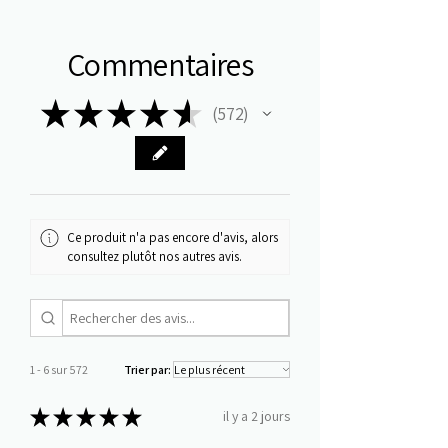
Commentaires
★
★
★
★
★
572
572
Ce produit n'a pas encore d'avis, alors
consultez plutôt nos autres avis.
1 - 6 sur 572
Trier par:
★
★
★
★
★
il y a 2 jours