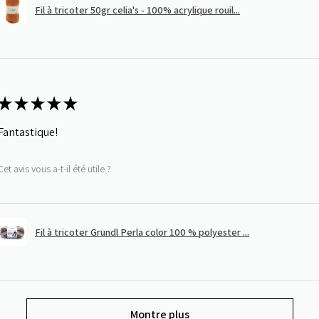
Fil à tricoter 50gr celia's - 100% acrylique rouil...
★
★
★
★
★
Fantastique!
Cet avis vous a-t-il été utile ?
Fil à tricoter Grundl Perla color 100 % polyester ...
Montre plus