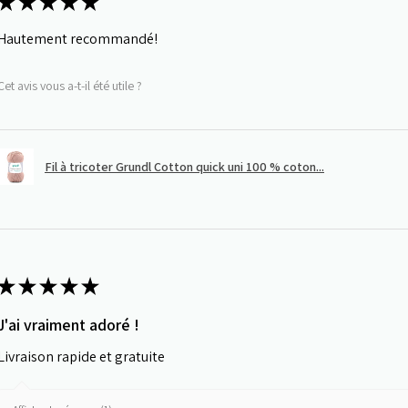
★
★
★
★
★
Hautement recommandé!
Cet avis vous a-t-il été utile ?
Fil à tricoter Grundl Cotton quick uni 100 % coton...
★
★
★
★
★
J'ai vraiment adoré !
Livraison rapide et gratuite