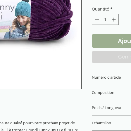
Quantité
*
Ajou
Comm
Numéro d'article
3442-16
Composition
100 % polyester
Poids / Longueur
100 g / 120 m
haute qualité pour votre prochain projet de
Échantillon
le Fil à tricoter Grundl Funny uni ! Ce fil 100 %