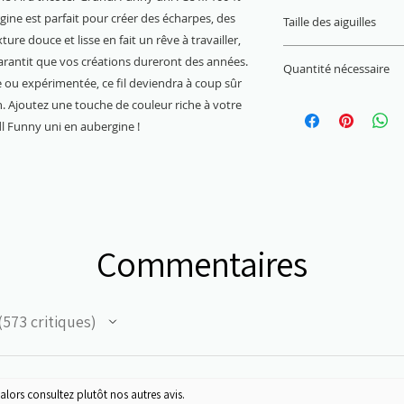
11 M x 20 R = 10 x 
gine est parfait pour créer des écharpes, des
Taille des aiguilles
ture douce et lisse en fait un rêve à travailler,
5 mm - 6 mm
garantit que vos créations dureront des années.
Quantité nécessaire
ou expérimentée, ce fil deviendra à coup sûr
Pull (Gr. 38) = 500 g
. Ajoutez une touche de couleur riche à votre
dl Funny uni en aubergine !
Commentaires
573
critiques
73
alors consultez plutôt nos autres avis.