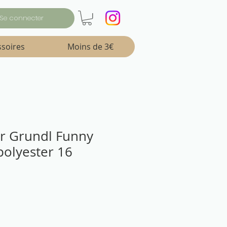
Se connecter
ssoires
Moins de 3€
ter Grundl Funny
polyester 16