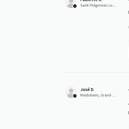
Saint-Thégonnec Loc-Eguiner, E
José D.
Riedisheim, Grand-Est