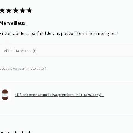
★
★
★
★
★
Merveilleux!
Envoi rapide et parfait ! Je vais pouvoir terminer mon gilet !
Afficher la réponse (1)
Cet avis vous a-t-il été utile ?
Fil à tricoter Grundl Lisa premium uni 100 % acryl...