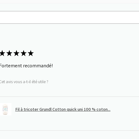
★
★
★
★
★
Fortement recommandé!
Cet avis vous a-t-il été utile ?
Fil à tricoter Grundl Cotton quick uni 100 % coton...