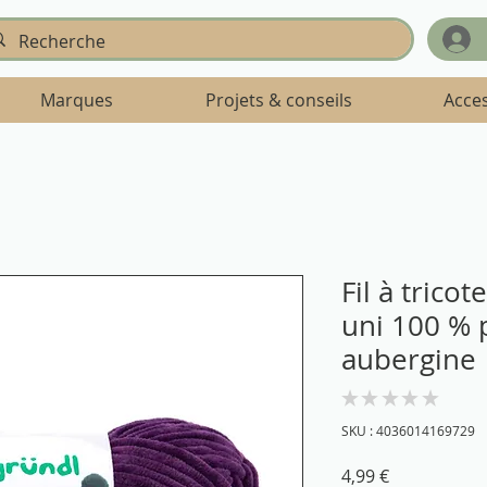
Marques
Projets & conseils
Acce
Fil à trico
uni 100 % 
aubergine
★
★
★
★
★
0
SKU : 4036014169729
Prix
4,99 €