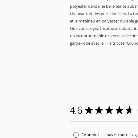
polyester dans une belle teinte auber
chapeaux et des pulls douillets. La tex
et le matériau en polyester durable 
Que vous soyez tricoteuse débutante 
un incontournable de votre collection
garde-robe avec le Fil à tricoter Grun
4.6
★
★
★
★
★
5
Ce produit n'a pas encore d'avis, 