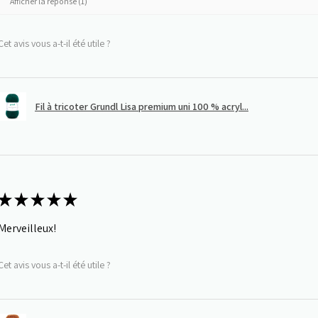
Afficher la réponse (1)
Cet avis vous a-t-il été utile ?
Fil à tricoter Grundl Lisa premium uni 100 % acryl...
★
★
★
★
★
Merveilleux!
Cet avis vous a-t-il été utile ?