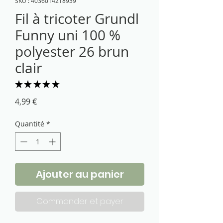
SKU : 4036014218939
Fil à tricoter Grundl
Funny uni 100 %
polyester 26 brun
clair
★
★
★
★
★
1
Prix
4,99 €
Quantité
*
Ajouter au panier
Commander et payer