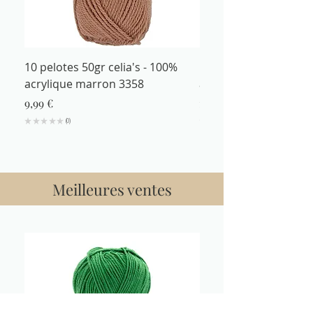
10 pelotes 50gr celia's - 100%
Fil à tricoter 50gr cel
acrylique marron 3358
acrylique marron 335
Prix
Prix
9,99 €
1,29 €
★
★
★
★
★
0
★
★
★
★
0
Meilleures ventes