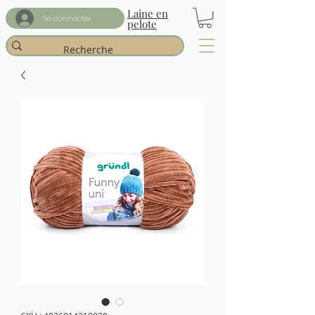
Laine en
Se connecter
pelote