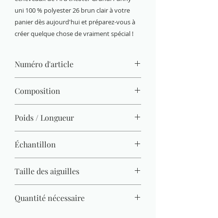
uni 100 % polyester 26 brun clair à votre
panier dès aujourd'hui et préparez-vous à
créer quelque chose de vraiment spécial !
Numéro d'article
3442-26
Composition
100 % polyester
Poids / Longueur
100 g / 120 m
Échantillon
11 M x 20 R = 10 x 10 cm
Taille des aiguilles
5 mm - 6 mm
Quantité nécessaire
Pull (Gr. 38) = 500 g