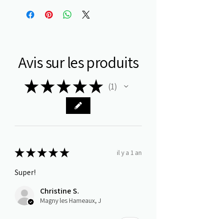
Avis sur les produits
★
★
★
★
★
1
1
★
★
★
★
★
il y a 1 an
Super!
Christine S.
Magny les Hameaux, J