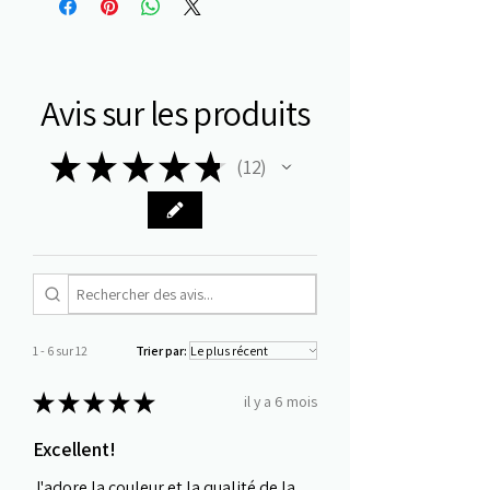
Avis sur les produits
★
★
★
★
★
12
12
1 - 6 sur 12
Trier par:
★
★
★
★
★
il y a 6 mois
Excellent!
J'adore la couleur et la qualité de la