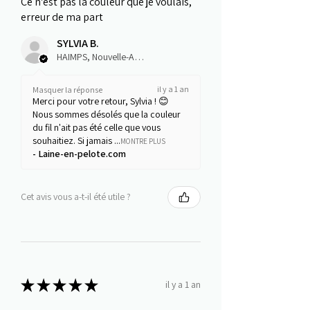
Ce n'est pas là couleur que je voulais,
erreur de ma part
SYLVIA B.
HAIMPS, Nouvelle-Aquitaine
il y a 1 an
Masquer la réponse
Merci pour votre retour, Sylvia ! 😊
Nous sommes désolés que la couleur
du fil n'ait pas été celle que vous
souhaitiez. Si jamais ...
MONTRE PLUS
Laine-en-pelote.com
Cet avis vous a-t-il été utile ?
★
★
★
★
★
il y a 1 an