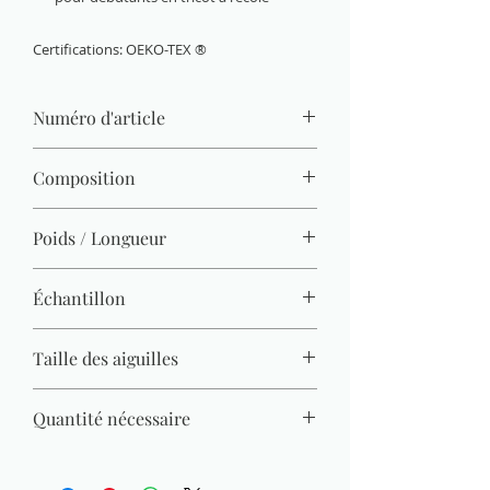
Certifications: OEKO-TEX ®
Numéro d'article
760-09
Composition
100 % acrylique
Poids / Longueur
50 g / 133 m
Échantillon
20 M x 27 R = 10 x 10 cm
Taille des aiguilles
3,50 mm - 4,50 mm
Quantité nécessaire
Pull (Gr. 38) = 550 g