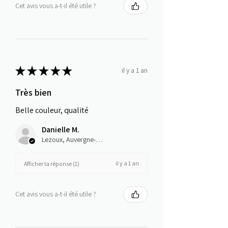
Cet avis vous a-t-il été utile ?
★
★
★
★
★
il y a 1 an
Très bien
Belle couleur, qualité
Danielle M.
Lezoux, Auvergne-Rhône-Alpes
il y a 1 an
Afficher la réponse (1)
Cet avis vous a-t-il été utile ?