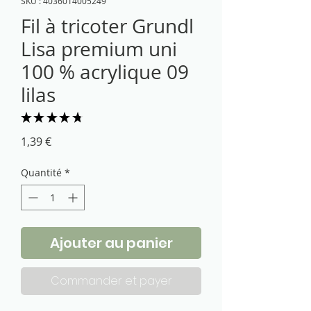
SKU : 4036014005249
Fil à tricoter Grundl
Lisa premium uni
100 % acrylique 09
lilas
★
★
★
★
★
12
Prix
1,39 €
Quantité
*
Ajouter au panier
Commander et payer