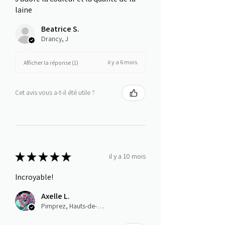
laine
Beatrice S.
Drancy, J
il y a 6 mois
Afficher la réponse (1)
Cet avis vous a-t-il été utile ?
★
★
★
★
★
il y a 10 mois
Incroyable!
Axelle L.
Pimprez, Hauts-de-France