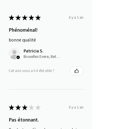
★
★
★
★
★
il y a 1 an
Phénoménal!
bonne qualité
Patricia S.
Bruxelles Evere, Belgium
Cet avis vous a-t-il été utile ?
★
★
★
★
★
il y a 1 an
Pas étonnant.