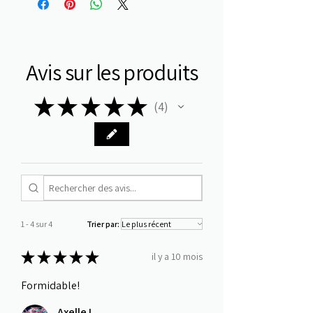
Avis sur les produits
★
★
★
★
★
4
4
1 - 4 sur 4
Trier par:
★
★
★
★
★
il y a 10 mois
Formidable!
Axelle L.