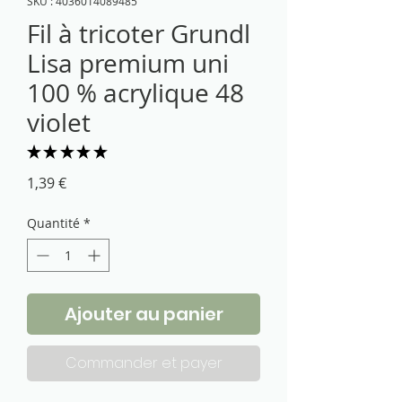
SKU : 4036014089485
Fil à tricoter Grundl
Lisa premium uni
100 % acrylique 48
violet
★
★
★
★
★
4
Prix
1,39 €
Quantité
*
Ajouter au panier
Commander et payer