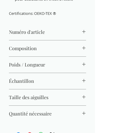
Certifications: OEKO-TEX ®
Numéro d'article
760-48
Composition
100 % acrylique
Poids / Longueur
50 g / 133 m
Échantillon
20 M x 27 R = 10 x 10 cm
Taille des aiguilles
3,50 mm - 4,50 mm
Quantité nécessaire
Pull (Gr. 38) = 550 g