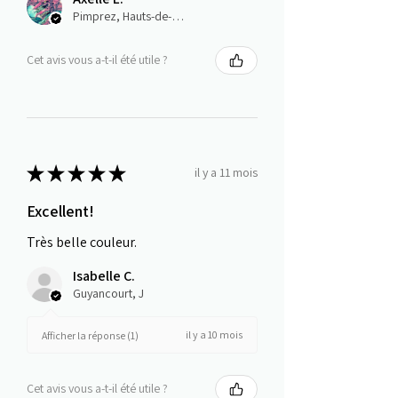
Pimprez, Hauts-de-France
Cet avis vous a-t-il été utile ?
★
★
★
★
★
il y a 11 mois
Excellent!
Très belle couleur.
Isabelle C.
Guyancourt, J
il y a 10 mois
Afficher la réponse (1)
Cet avis vous a-t-il été utile ?