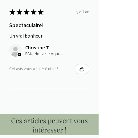
★
★
★
★
★
il y a 1 an
Spectaculaire!
Un vrai bonheur
Christine T.
PAU, Nouvelle-Aquitaine
Cet avis vous a-t-il été utile ?
Ces articles peuvent vous
intéresser !