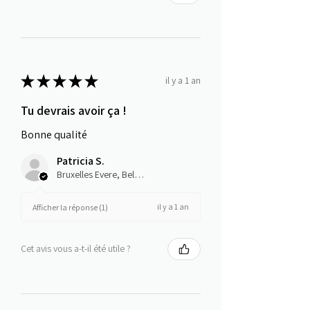
★
★
★
★
★
il y a 1 an
Tu devrais avoir ça !
Bonne qualité
Patricia S.
Bruxelles Evere, Belgium
il y a 1 an
Afficher la réponse (1)
Cet avis vous a-t-il été utile ?