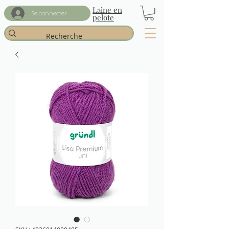
Laine en
Se connecter
pelote