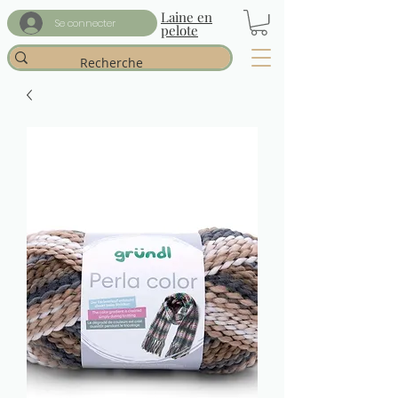
Laine en
Se connecter
pelote