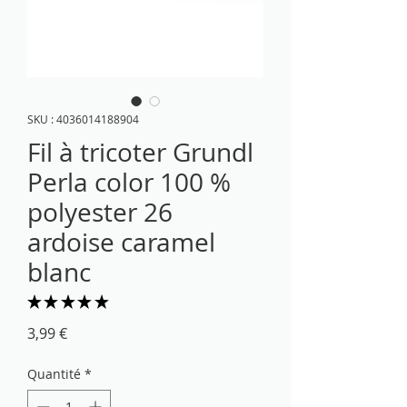
SKU : 4036014188904
Fil à tricoter Grundl
Perla color 100 %
polyester 26
ardoise caramel
blanc
★
★
★
★
★
2
Prix
3,99 €
Quantité
*