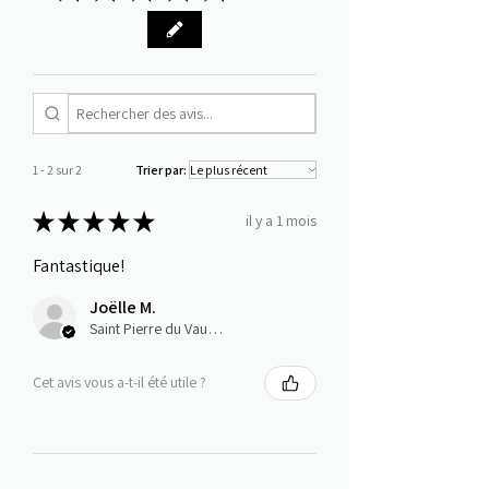
1 - 2 sur 2
Trier par:
★
★
★
★
★
il y a 1 mois
Fantastique!
Joëlle M.
Saint Pierre du Vauvray, Normandie
Cet avis vous a-t-il été utile ?