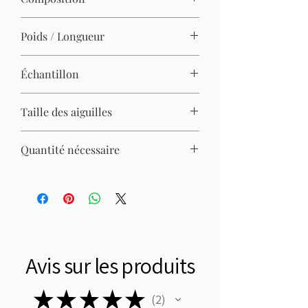
100 % polyester
Poids / Longueur
100 g / 90 m
Échantillon
14 M x 19 R = 10 x 10 cm
Taille des aiguilles
7 mm - 8 mm
Quantité nécessaire
Pull (Gr. 38) = 800 g
Avis sur les produits
★
★
★
★
★
2
2