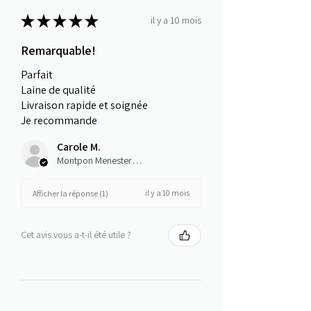
★
★
★
★
★
il y a 10 mois
Remarquable!
Parfait
Laine de qualité
Livraison rapide et soignée
Je recommande
Carole M.
Montpon Menesterol, Nouvelle-Aquitaine
il y a 10 mois
Afficher la réponse (1)
Cet avis vous a-t-il été utile ?