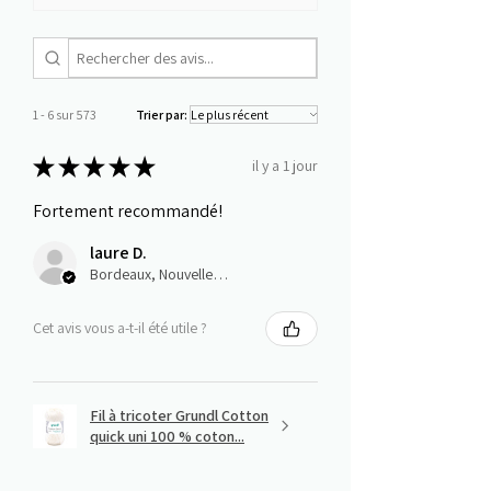
1 - 6 sur 573
Trier par:
★
★
★
★
★
il y a 1 jour
Fortement recommandé!
laure D.
Bordeaux, Nouvelle-Aquitaine
Cet avis vous a-t-il été utile ?
Fil à tricoter Grundl Cotton
quick uni 100 % coton...