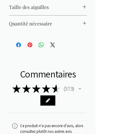
14 M x 20 R = 10 x 10 cm
Taille des aiguilles
7 mm - 8 mm
Quantité nécessaire
Pull (Gr. 38) = 500 g
Commentaires
★
★
★
★
★
573
573
Ce produit n'a pas encore d'avis, alors
consultez plutôt nos autres avis.