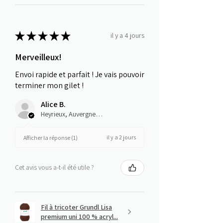
★
★
★
★
★
il y a 4 jours
Merveilleux!
Envoi rapide et parfait ! Je vais pouvoir
terminer mon gilet !
Alice B.
Heyrieux, Auvergne-Rhône-Alpes
il y a 2 jours
Afficher la réponse (1)
Cet avis vous a-t-il été utile ?
Fil à tricoter Grundl Lisa
premium uni 100 % acryl...