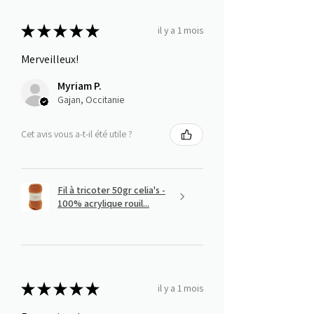
★
★
★
★
★
il y a 1 mois
Merveilleux!
Myriam P.
Gajan, Occitanie
Cet avis vous a-t-il été utile ?
Fil à tricoter 50gr celia's -
100% acrylique rouil...
★
★
★
★
★
il y a 1 mois