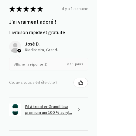
★
★
★
★
★
il y a 1 semaine
J'ai vraiment adoré !
Livraison rapide et gratuite
José D.
Riedisheim, Grand-Est
il y a 5 jours
Afficher la réponse (1)
Cet avis vous a-t-il été utile ?
Fil à tricoter Grundl Lisa
premium uni 100 % acryl...