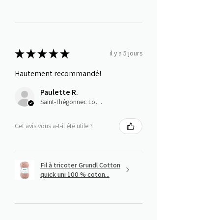
★
★
★
★
★
il y a 5 jours
Hautement recommandé!
Paulette R.
Saint-Thégonnec Loc-Eguiner, E
Cet avis vous a-t-il été utile ?
Fil à tricoter Grundl Cotton
quick uni 100 % coton...