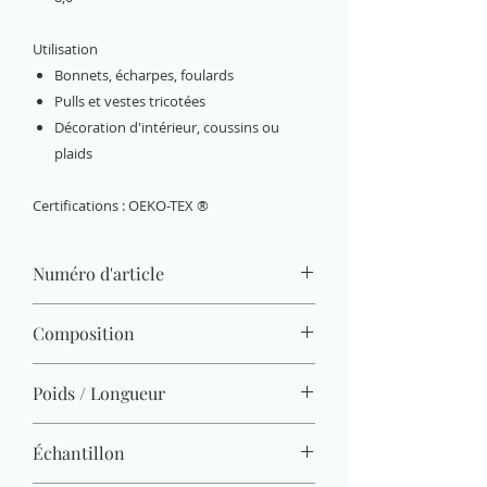
Utilisation
Bonnets, écharpes, foulards
Pulls et vestes tricotées
Décoration d'intérieur, coussins ou
plaids
Certifications : OEKO-TEX ®
Numéro d'article
3433-06
Composition
80 % acrylique, 20 % laine
Poids / Longueur
100 g / 170 m
Échantillon