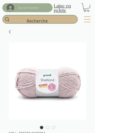
Laine en
Se connecter
pelote