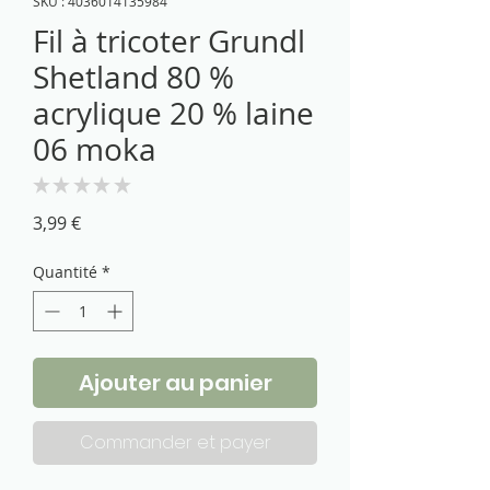
SKU : 4036014135984
Fil à tricoter Grundl
Shetland 80 %
acrylique 20 % laine
06 moka
★
★
★
★
★
0
Prix
3,99 €
Quantité
*
Ajouter au panier
Commander et payer