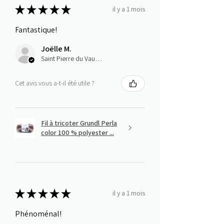
★
★
★
★
★
il y a 1 mois
Fantastique!
Joëlle M.
Saint Pierre du Vauvray, Normandie
Cet avis vous a-t-il été utile ?
Fil à tricoter Grundl Perla
color 100 % polyester ...
★
★
★
★
★
il y a 1 mois
Phénoménal!