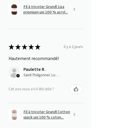
Fil à tricoter Grundl Lisa
premium uni 100 % acryl...
★
★
★
★
★
il y a 2 jours
Hautement recommandé!
Paulette R.
Saint-Thégonnec Loc-Eguiner, E
Cet avis vous a-t-il été utile ?
Fil à tricoter Grundl Cotton
quick uni 100 % coton...