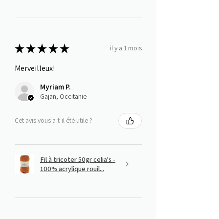
★
★
★
★
★
il y a 1 mois
Merveilleux!
Myriam P.
Gajan, Occitanie
Cet avis vous a-t-il été utile ?
Fil à tricoter 50gr celia's -
100% acrylique rouil...