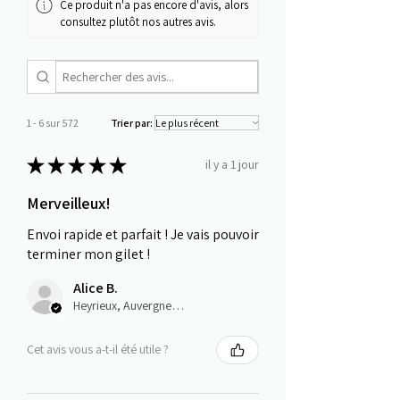
Ce produit n'a pas encore d'avis, alors
consultez plutôt nos autres avis.
1 - 6 sur 572
Trier par:
★
★
★
★
★
il y a 1 jour
Merveilleux!
Envoi rapide et parfait ! Je vais pouvoir
terminer mon gilet !
Alice B.
Heyrieux, Auvergne-Rhône-Alpes
Cet avis vous a-t-il été utile ?