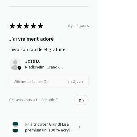
★
★
★
★
★
il y a 4 jours
J'ai vraiment adoré !
Livraison rapide et gratuite
José D.
Riedisheim, Grand-Est
il y a 2 jours
Afficher la réponse (1)
Cet avis vous a-t-il été utile ?
Fil à tricoter Grundl Lisa
premium uni 100 % acryl...