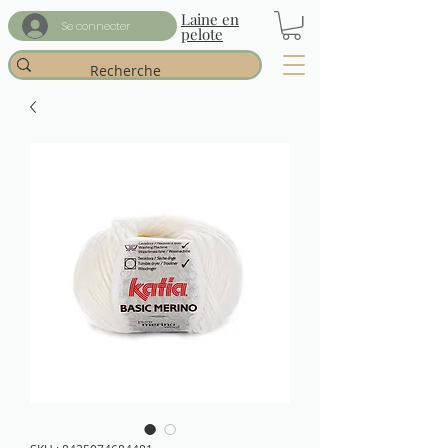
Laine en
Se connecter
pelote