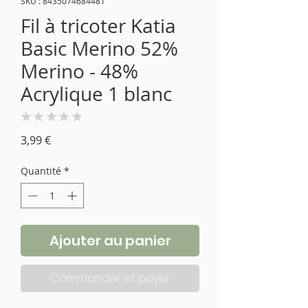
SKU : 8435074684481
Fil à tricoter Katia
Basic Merino 52%
Merino - 48%
Acrylique 1 blanc
★
★
★
★
★
0
Prix
3,99 €
Quantité
*
Ajouter au panier
Commander et payer