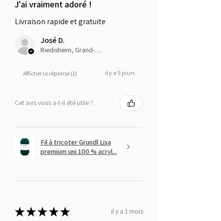
J'ai vraiment adoré !
Livraison rapide et gratuite
José D.
Riedisheim, Grand-Est
il y a 5 jours
Afficher la réponse (1)
Cet avis vous a-t-il été utile ?
Fil à tricoter Grundl Lisa
premium uni 100 % acryl...
★
★
★
★
★
il y a 1 mois