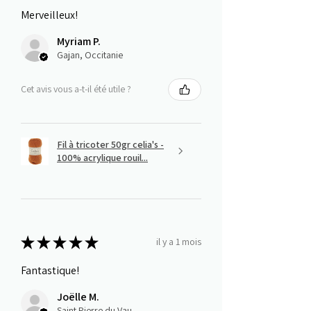
Merveilleux!
Myriam P.
Gajan, Occitanie
Cet avis vous a-t-il été utile ?
Fil à tricoter 50gr celia's -
100% acrylique rouil...
★
★
★
★
★
il y a 1 mois
Fantastique!
Joëlle M.
Saint Pierre du Vauvray, Normandie