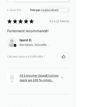
1 - 6 sur 573
Trier par:
★
★
★
★
★
il y a 21 heures
Fortement recommandé!
laure D.
Bordeaux, Nouvelle-Aquitaine
Cet avis vous a-t-il été utile ?
Fil à tricoter Grundl Cotton
quick uni 100 % coton...