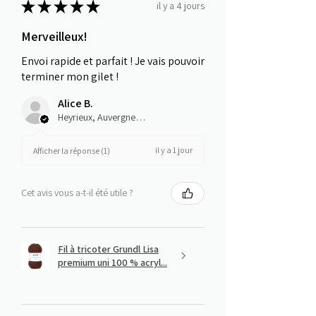
★
★
★
★
★
il y a 4 jours
Merveilleux!
Envoi rapide et parfait ! Je vais pouvoir
terminer mon gilet !
Alice B.
Heyrieux, Auvergne-Rhône-Alpes
il y a 1 jour
Afficher la réponse (1)
Cet avis vous a-t-il été utile ?
Fil à tricoter Grundl Lisa
premium uni 100 % acryl...