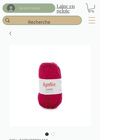
Laine en
Se connecter
pelote