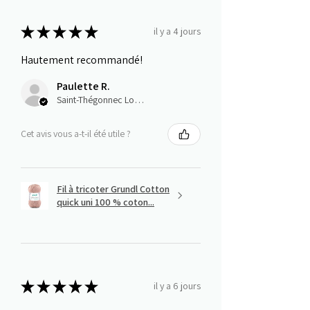
★
★
★
★
★
il y a 4 jours
Hautement recommandé!
Paulette R.
Saint-Thégonnec Loc-Eguiner, E
Cet avis vous a-t-il été utile ?
Fil à tricoter Grundl Cotton
quick uni 100 % coton...
★
★
★
★
★
il y a 6 jours