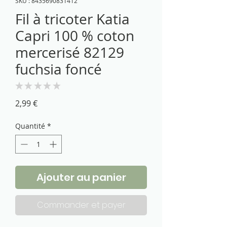
SKU : 8435690831412
Fil à tricoter Katia
Capri 100 % coton
mercerisé 82129
fuchsia foncé
★
★
★
★
★
0
Prix
2,99 €
Quantité
*
Ajouter au panier
Commander et payer