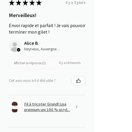
★
★
★
★
★
il y a 3 jours
Merveilleux!
Envoi rapide et parfait ! Je vais pouvoir
terminer mon gilet !
Alice B.
Heyrieux, Auvergne-Rhône-Alpes
il y a 16 heures
Afficher la réponse (1)
Cet avis vous a-t-il été utile ?
Fil à tricoter Grundl Lisa
premium uni 100 % acryl...