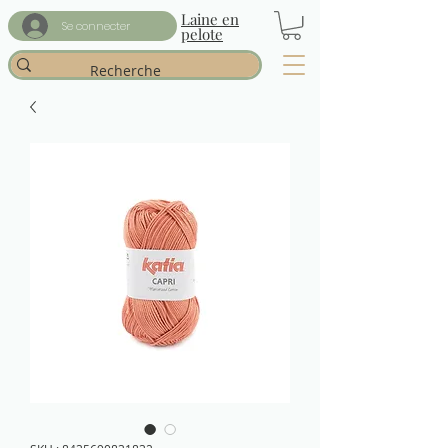
Laine en
Se connecter
pelote