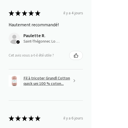
★
★
★
★
★
il y a 4 jours
Hautement recommandé!
Paulette R.
Saint-Thégonnec Loc-Eguiner, E
Cet avis vous a-t-il été utile ?
Fil à tricoter Grundl Cotton
quick uni 100 % coton...
★
★
★
★
★
il y a 6 jours