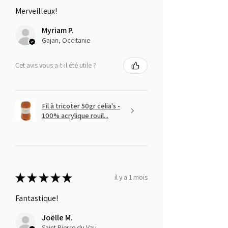
Merveilleux!
Myriam P.
Gajan, Occitanie
Cet avis vous a-t-il été utile ?
Fil à tricoter 50gr celia's -
100% acrylique rouil...
★
★
★
★
★
il y a 1 mois
Fantastique!
Joëlle M.
Saint Pierre du Vauvray, Normandie