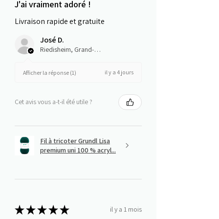
J'ai vraiment adoré !
Livraison rapide et gratuite
José D.
Riedisheim, Grand-Est
il y a 4 jours
Afficher la réponse (1)
Cet avis vous a-t-il été utile ?
Fil à tricoter Grundl Lisa
premium uni 100 % acryl...
★
★
★
★
★
il y a 1 mois