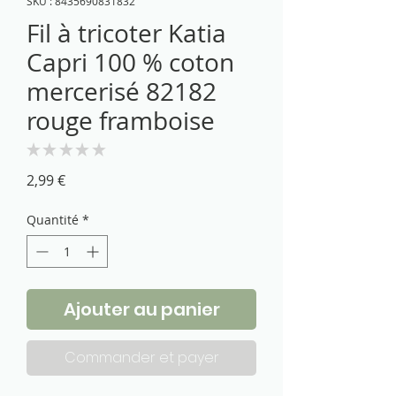
SKU : 8435690831832
Fil à tricoter Katia
Capri 100 % coton
mercerisé 82182
rouge framboise
★
★
★
★
★
0
Prix
2,99 €
Quantité
*
Ajouter au panier
Commander et payer