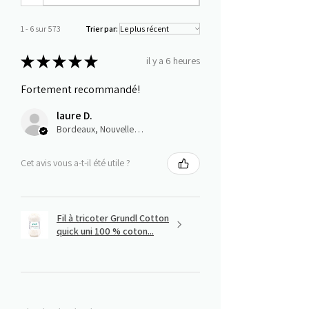
1 - 6 sur 573
Trier par:
★
★
★
★
★
il y a 6 heures
Fortement recommandé!
laure D.
Bordeaux, Nouvelle-Aquitaine
Cet avis vous a-t-il été utile ?
Fil à tricoter Grundl Cotton
quick uni 100 % coton...