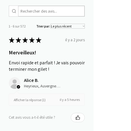
1 - 6 sur 572
Trier par:
★
★
★
★
★
il y a 2 jours
Merveilleux!
Envoi rapide et parfait ! Je vais pouvoir
terminer mon gilet !
Alice B.
Heyrieux, Auvergne-Rhône-Alpes
il y a 5 heures
Afficher la réponse (1)
Cet avis vous a-t-il été utile ?