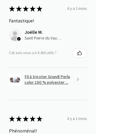
★
★
★
★
★
il y a 1 mois
Fantastique!
Joëlle M.
Saint Pierre du Vauvray, Normandie
Cet avis vous a-t-il été utile ?
Fil à tricoter Grundl Perla
color 100 % polyester ...
★
★
★
★
★
il y a 1 mois
Phénoménal!