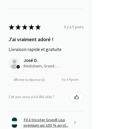
★
★
★
★
★
il y a 5 jours
J'ai vraiment adoré !
Livraison rapide et gratuite
José D.
Riedisheim, Grand-Est
il y a 4 jours
Afficher la réponse (1)
Cet avis vous a-t-il été utile ?
Fil à tricoter Grundl Lisa
premium uni 100 % acryl...