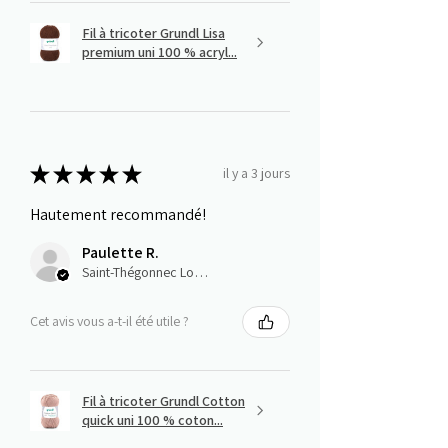
Fil à tricoter Grundl Lisa
premium uni 100 % acryl...
★
★
★
★
★
il y a 3 jours
Hautement recommandé!
Paulette R.
Saint-Thégonnec Loc-Eguiner, E
Cet avis vous a-t-il été utile ?
Fil à tricoter Grundl Cotton
quick uni 100 % coton...