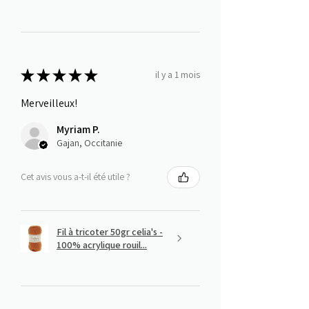
★
★
★
★
★
il y a 1 mois
Merveilleux!
Myriam P.
Gajan, Occitanie
Cet avis vous a-t-il été utile ?
Fil à tricoter 50gr celia's -
100% acrylique rouil...