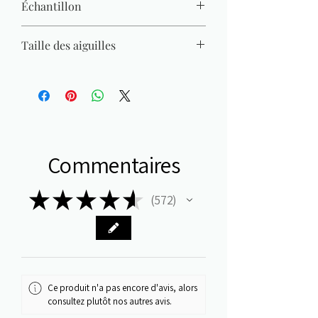
Échantillon
26 M x 36 R = 10 x 10 cm
Taille des aiguilles
2,50 mm - 3 mm
Commentaires
★
★
★
★
★
572
572
Ce produit n'a pas encore d'avis, alors
consultez plutôt nos autres avis.