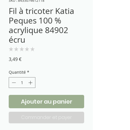
SKU : 8435074612118
Fil à tricoter Katia
Peques 100 %
acrylique 84902
écru
★
★
★
★
★
0
Prix
3,49 €
Quantité
*
Ajouter au panier
Commander et payer