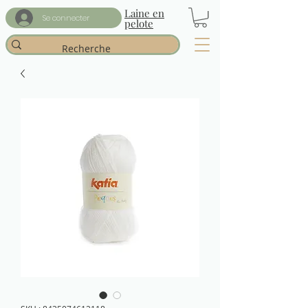
Laine en
Se connecter
pelote