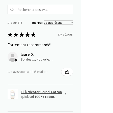
1 - 6 sur 573
Trier par:
★
★
★
★
★
il y a 1 jour
Fortement recommandé!
laure D.
Bordeaux, Nouvelle-Aquitaine
Cet avis vous a-t-il été utile ?
Fil à tricoter Grundl Cotton
quick uni 100 % coton...