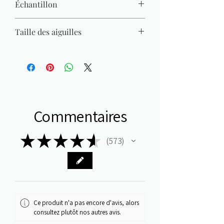
Échantillon
26 M x 36 R = 10 x 10 cm
Taille des aiguilles
2,50 mm - 3 mm
Commentaires
★
★
★
★
★
573
573
Ce produit n'a pas encore d'avis, alors
consultez plutôt nos autres avis.