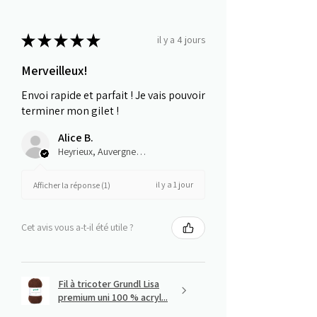
★
★
★
★
★
il y a 4 jours
Merveilleux!
Envoi rapide et parfait ! Je vais pouvoir
terminer mon gilet !
Alice B.
Heyrieux, Auvergne-Rhône-Alpes
il y a 1 jour
Afficher la réponse (1)
Cet avis vous a-t-il été utile ?
Fil à tricoter Grundl Lisa
premium uni 100 % acryl...