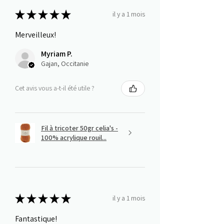
★
★
★
★
★
il y a 1 mois
Merveilleux!
Myriam P.
Gajan, Occitanie
Cet avis vous a-t-il été utile ?
Fil à tricoter 50gr celia's -
100% acrylique rouil...
★
★
★
★
★
il y a 1 mois
Fantastique!