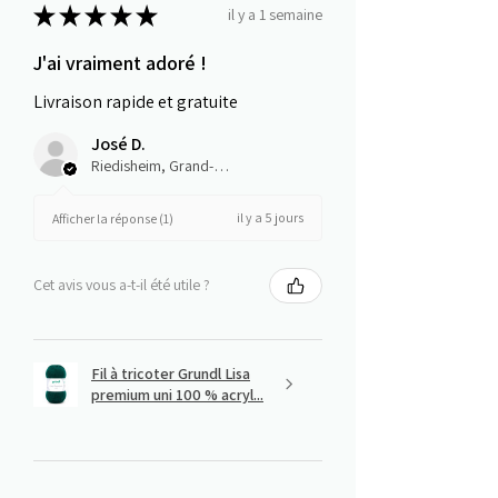
★
★
★
★
★
il y a 1 semaine
J'ai vraiment adoré !
Livraison rapide et gratuite
José D.
Riedisheim, Grand-Est
il y a 5 jours
Afficher la réponse (1)
Cet avis vous a-t-il été utile ?
Fil à tricoter Grundl Lisa
premium uni 100 % acryl...