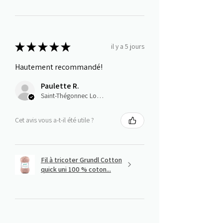
★
★
★
★
★
il y a 5 jours
Hautement recommandé!
Paulette R.
Saint-Thégonnec Loc-Eguiner, E
Cet avis vous a-t-il été utile ?
Fil à tricoter Grundl Cotton
quick uni 100 % coton...