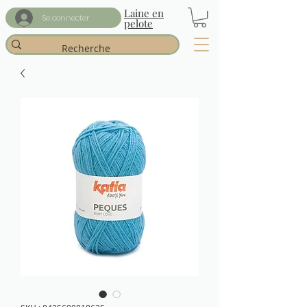
Laine en
Se connecter
pelote