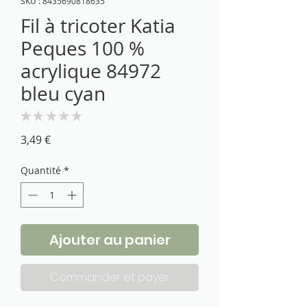
SKU : 8435690818635
Fil à tricoter Katia
Peques 100 %
acrylique 84972
bleu cyan
★
★
★
★
★
0
Prix
3,49 €
Quantité
*
Ajouter au panier
Commander et payer