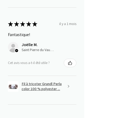
★
★
★
★
★
il y a 1 mois
Fantastique!
Joëlle M.
Saint Pierre du Vauvray, Normandie
Cet avis vous a-t-il été utile ?
Fil à tricoter Grundl Perla
color 100 % polyester ...