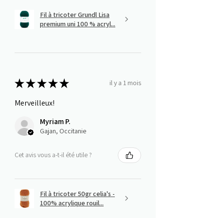
Fil à tricoter Grundl Lisa
premium uni 100 % acryl...
★
★
★
★
★
il y a 1 mois
Merveilleux!
Myriam P.
Gajan, Occitanie
Cet avis vous a-t-il été utile ?
Fil à tricoter 50gr celia's -
100% acrylique rouil...