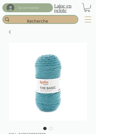
Laine en
Se connecter
pelote