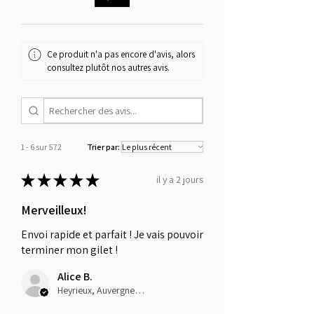
Ce produit n'a pas encore d'avis, alors
consultez plutôt nos autres avis.
1 - 6 sur 572
Trier par:
★
★
★
★
★
il y a 2 jours
Merveilleux!
Envoi rapide et parfait ! Je vais pouvoir
terminer mon gilet !
Alice B.
Heyrieux, Auvergne-Rhône-Alpes