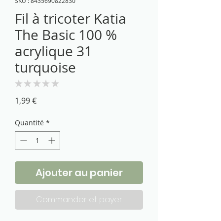
SKU : 8435690822830
Fil à tricoter Katia
The Basic 100 %
acrylique 31
turquoise
★
★
★
★
★
0
Prix
1,99 €
Quantité
*
Ajouter au panier
Commander et payer