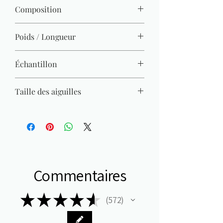
31
Composition
100% acrylique
Poids / Longueur
50 g / 133 m
Échantillon
19 M x 26 R = 10 x 10 cm
Taille des aiguilles
4 mm - 4,5 mm
Commentaires
★
★
★
★
★
572
572