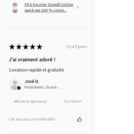
Fil à tricoter Grundl Cotton
quick uni 100 % coton...
★
★
★
★
★
il y a 5 jours
J'ai vraiment adoré !
Livraison rapide et gratuite
José D.
Riedisheim, Grand-Est
il y a 3 jours
Afficher la réponse (1)
Cet avis vous a-t-il été utile ?