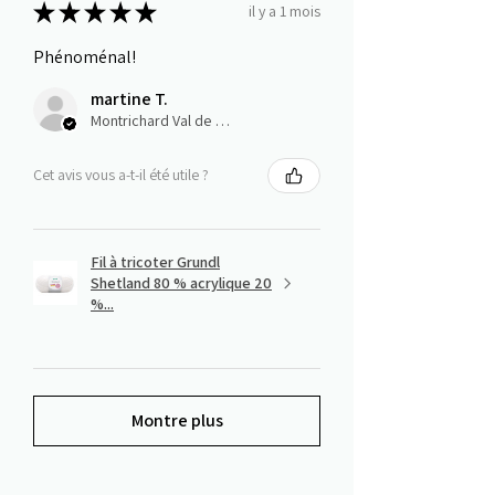
★
★
★
★
★
il y a 1 mois
Phénoménal!
martine T.
Montrichard Val de Cher, Centre-Val de Loire
Cet avis vous a-t-il été utile ?
Fil à tricoter Grundl
Shetland 80 % acrylique 20
%...
Montre plus