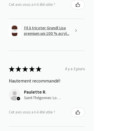
Cet avis vous a-t-il été utile ?
Fil à tricoter Grundl Lisa
premium uni 100 % acryl...
★
★
★
★
★
il y a 3 jours
Hautement recommandé!
Paulette R.
Saint-Thégonnec Loc-Eguiner, E
Cet avis vous a-t-il été utile ?