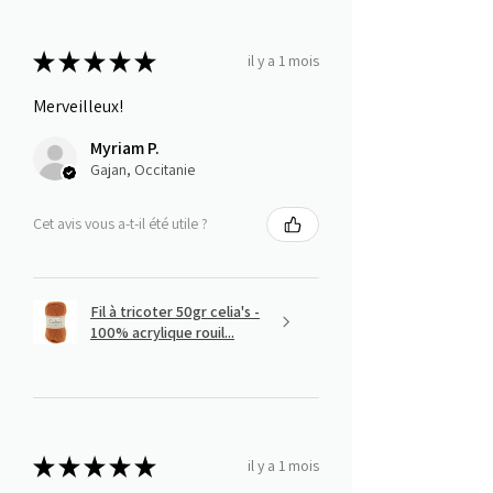
★
★
★
★
★
il y a 1 mois
Merveilleux!
Myriam P.
Gajan, Occitanie
Cet avis vous a-t-il été utile ?
Fil à tricoter 50gr celia's -
100% acrylique rouil...
★
★
★
★
★
il y a 1 mois