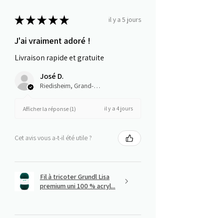
★
★
★
★
★
il y a 5 jours
J'ai vraiment adoré !
Livraison rapide et gratuite
José D.
Riedisheim, Grand-Est
il y a 4 jours
Afficher la réponse (1)
Cet avis vous a-t-il été utile ?
Fil à tricoter Grundl Lisa
premium uni 100 % acryl...