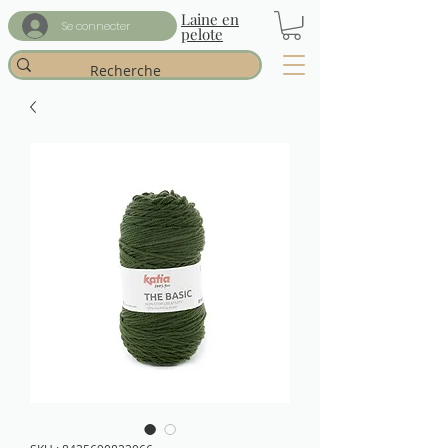
Laine en
Se connecter
pelote