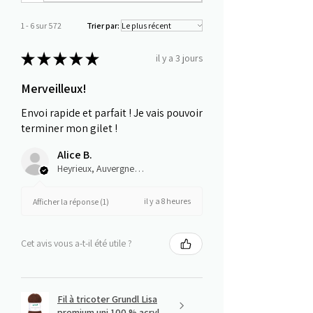
1 - 6 sur 572
Trier par:
★
★
★
★
★
il y a 3 jours
Merveilleux!
Envoi rapide et parfait ! Je vais pouvoir
terminer mon gilet !
Alice B.
Heyrieux, Auvergne-Rhône-Alpes
il y a 8 heures
Afficher la réponse (1)
Cet avis vous a-t-il été utile ?
Fil à tricoter Grundl Lisa
premium uni 100 % acryl...