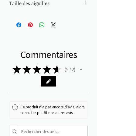
Taille des aiguilles
4 mm - 4,5 mm
Commentaires
★
★
★
★
★
572
572
Ce produit n'a pas encore d'avis, alors
consultez plutôt nos autres avis.