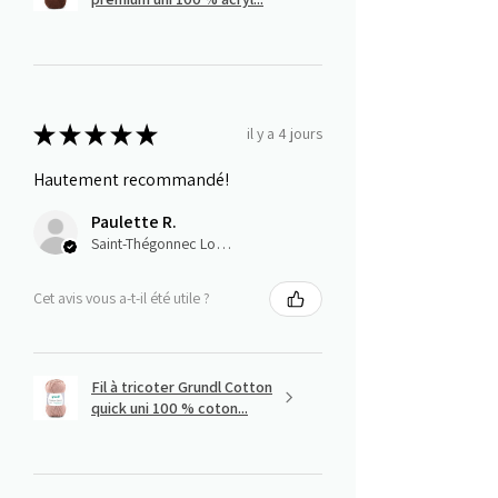
★
★
★
★
★
il y a 4 jours
Hautement recommandé!
Paulette R.
Saint-Thégonnec Loc-Eguiner, E
Cet avis vous a-t-il été utile ?
Fil à tricoter Grundl Cotton
quick uni 100 % coton...