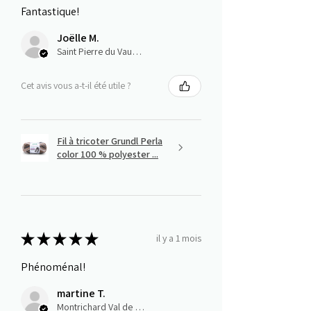
Fantastique!
Joëlle M.
Saint Pierre du Vauvray, Normandie
Cet avis vous a-t-il été utile ?
Fil à tricoter Grundl Perla
color 100 % polyester ...
★
★
★
★
★
il y a 1 mois
Phénoménal!
martine T.
Montrichard Val de Cher, Centre-Val de Loire