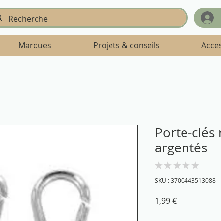
Marques
Projets & conseils
Acce
Porte-clés
argentés
★
★
★
★
★
0
SKU : 3700443513088
Prix
1,99 €