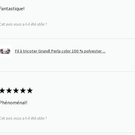
Fantastique!
Cet avis vous a-t-il été utile ?
Fil à tricoter Grundl Perla color 100 % polyester ...
★
★
★
★
★
Phénoménal!
Cet avis vous a-t-il été utile ?