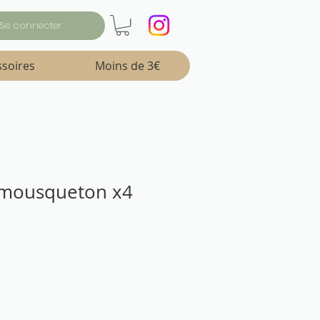
Se connecter
ssoires
Moins de 3€
 mousqueton x4