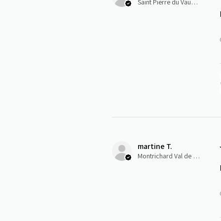
Saint Pierre du Vauvray, Normandie
martine T.
Montrichard Val de Cher, Centre-Val de Loire