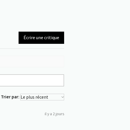
Écrire une critique
Trier par:
il y a 2 jours