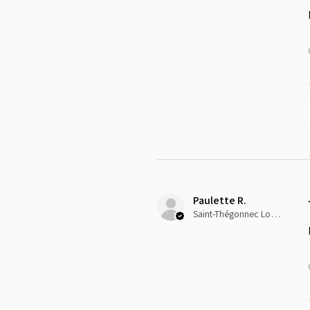
Paulette R.
Saint-Thégonnec Loc-Eguiner, E