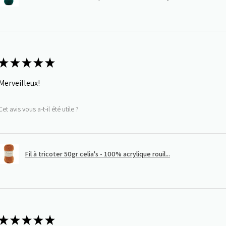
★
★
★
★
★
Merveilleux!
Cet avis vous a-t-il été utile ?
Fil à tricoter 50gr celia's - 100% acrylique rouil...
★
★
★
★
★