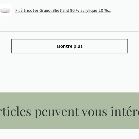
Fil à tricoter Grundl Shetland 80 % acrylique 20 %...
Montre plus
ticles peuvent vous intér