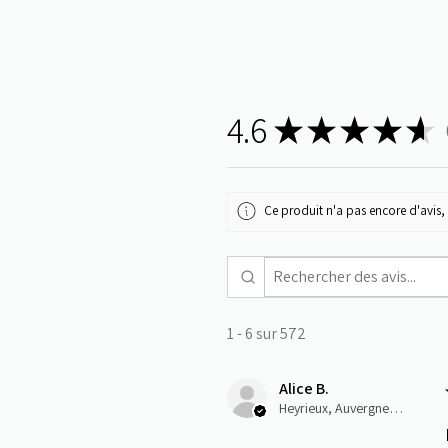
4.6
★
★
★
★
★
5
Ce produit n'a pas encore d'avis, 
1 - 6 sur 572
Alice B.
Heyrieux, Auvergne-Rhône-Alpes