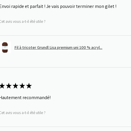
Envoi rapide et parfait ! Je vais pouvoir terminer mon gilet !
Cet avis vous a-t-il été utile ?
Fil à tricoter Grundl Lisa premium uni 100 % acryl...
★
★
★
★
★
Hautement recommandé!
Cet avis vous a-t-il été utile ?