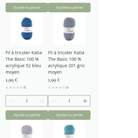
Ajouter au panier
Ajouter au panier
Fil à tricoter Katia
Fil à tricoter Katia
The Basic 100 %
The Basic 100 %
acrylique 52 bleu
acrylique 201 gris
moyen
moyen
Prix
Prix
1,99 €
1,99 €
★
★
★
★
★
0
★
★
★
★
★
0
0
0
Ajouter au panier
Ajouter au panier