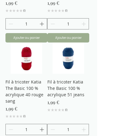
Prix
Prix
1,99 €
1,99 €
★
★
★
★
★
0
★
★
★
★
★
0
0
0
Ajouter au panier
Ajouter au panier
Fil à tricoter Katia
Fil à tricoter Katia
The Basic 100 %
The Basic 100 %
acrylique 40 rouge
acrylique 51 jeans
sang
Prix
1,99 €
Prix
1,99 €
★
★
★
★
★
0
0
★
★
★
★
★
0
0