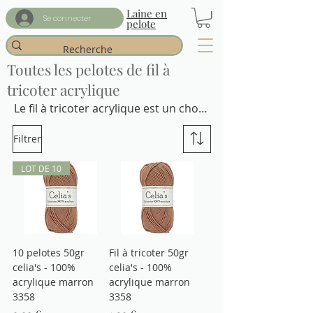
Laine en
Se connecter
pelote
Toutes les pelotes de fil à
tricoter acrylique
Le fil à tricoter acrylique est un choix 
populaire pour les tricoteurs 
Filtrer
débutants et expérimentés. Il est 
facile à travailler et offre une grande 
LOT DE 10
variété de couleurs et de textures. 
L'acrylique est également résistant 
aux taches et facile à entretenir, ce 
qui en fait un choix pour les projets 
de tricot à long terme.
10 pelotes 50gr
Fil à tricoter 50gr
celia's - 100%
celia's - 100%
acrylique marron
acrylique marron
3358
3358