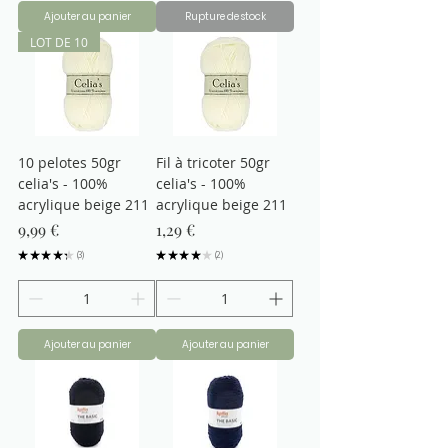
Ajouter au panier
Rupture de stock
LOT DE 10
10 pelotes 50gr
Fil à tricoter 50gr
celia's - 100%
celia's - 100%
acrylique beige 211
acrylique beige 211
Prix
Prix
9,99 €
1,29 €
★
★
★
★
★
3
★
★
★
★
★
2
3
2
Ajouter au panier
Ajouter au panier