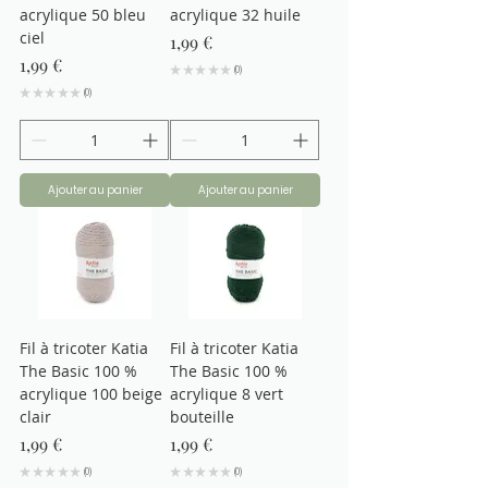
acrylique 50 bleu
acrylique 32 huile
ciel
Prix
1,99 €
Prix
1,99 €
★
★
★
★
★
0
0
★
★
★
★
★
0
0
Ajouter au panier
Ajouter au panier
Fil à tricoter Katia
Fil à tricoter Katia
The Basic 100 %
The Basic 100 %
acrylique 100 beige
acrylique 8 vert
clair
bouteille
Prix
Prix
1,99 €
1,99 €
★
★
★
★
★
0
★
★
★
★
★
0
0
0