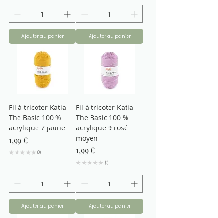
Ajouter au panier
Ajouter au panier
Fil à tricoter Katia
Fil à tricoter Katia
The Basic 100 %
The Basic 100 %
acrylique 7 jaune
acrylique 9 rosé
moyen
Prix
1,99 €
Prix
1,99 €
★
★
★
★
★
0
0
★
★
★
★
★
0
0
Ajouter au panier
Ajouter au panier