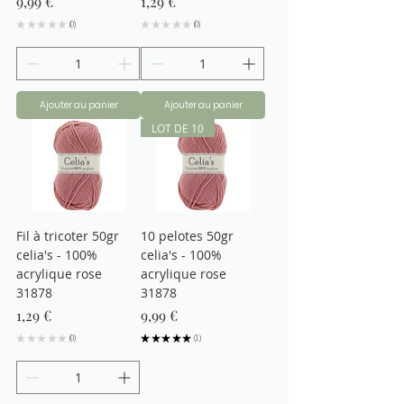
Prix
Prix
9,99 €
1,29 €
★
★
★
★
★
0
★
★
★
★
★
0
0
0
Ajouter au panier
Ajouter au panier
LOT DE 10
Fil à tricoter 50gr
10 pelotes 50gr
celia's - 100%
celia's - 100%
acrylique rose
acrylique rose
31878
31878
Prix
Prix
1,29 €
9,99 €
★
★
★
★
★
0
★
★
★
★
★
1
0
1