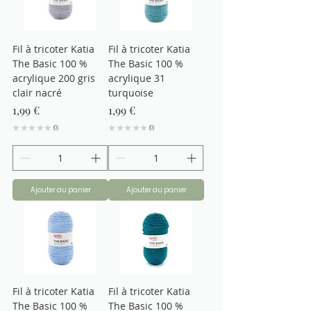
Fil à tricoter Katia
Fil à tricoter Katia
The Basic 100 %
The Basic 100 %
acrylique 200 gris
acrylique 31
clair nacré
turquoise
Prix
Prix
1,99 €
1,99 €
★
★
★
★
★
0
★
★
★
★
★
0
0
0
Ajouter au panier
Ajouter au panier
Fil à tricoter Katia
Fil à tricoter Katia
The Basic 100 %
The Basic 100 %