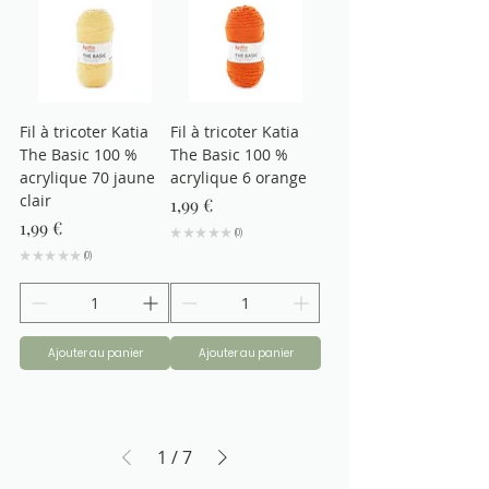
Fil à tricoter Katia
Fil à tricoter Katia
The Basic 100 %
The Basic 100 %
acrylique 70 jaune
acrylique 6 orange
clair
Prix
1,99 €
Prix
1,99 €
★
★
★
★
★
0
0
★
★
★
★
★
0
0
Ajouter au panier
Ajouter au panier
1
/
7