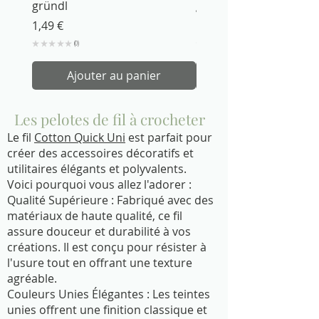
gründl
gründl
Prix
Prix
1,49 €
1,49 €
★
★
★
★
★
0
★
★
★
★
0
Ajouter au panier
Les pelotes de fil à crocheter
Le fil
Cotton Quick Uni
est parfait pour
créer des accessoires décoratifs et
utilitaires élégants et polyvalents.
Voici pourquoi vous allez l'adorer :
Qualité Supérieure : Fabriqué avec des
matériaux de haute qualité, ce fil
assure douceur et durabilité à vos
créations. Il est conçu pour résister à
l'usure tout en offrant une texture
agréable.
Couleurs Unies Élégantes : Les teintes
unies offrent une finition classique et