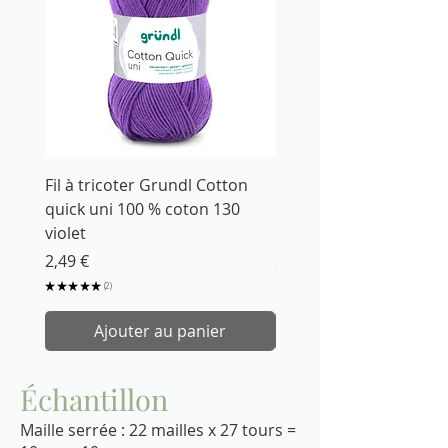
Fil à tricoter Grundl Cotton
Fil à tricoter Grundl C
quick uni 100 % coton 130
quick uni 100 % coton 
violet
orange
Prix
Prix
2,49 €
2,49 €
★
★
★
★
★
2
★
★
★
★
2
Ajouter au panier
Échantillon
Maille serrée : 22 mailles x 27 tours =