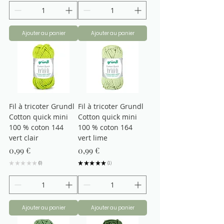
Ajouter au panier
Ajouter au panier
Fil à tricoter Grundl
Fil à tricoter Grundl
Cotton quick mini
Cotton quick mini
100 % coton 144
100 % coton 164
vert clair
vert lime
Prix
Prix
0,99 €
0,99 €
★
★
★
★
★
0
★
★
★
★
★
1
0
1
Ajouter au panier
Ajouter au panier