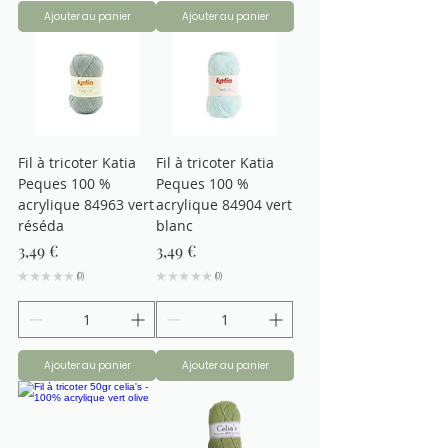
Ajouter au panier
Ajouter au panier
Fil à tricoter Katia
Fil à tricoter Katia
Peques 100 %
Peques 100 %
acrylique 84963 vert
acrylique 84904 vert
réséda
blanc
Prix
Prix
3,49 €
3,49 €
★
★
★
★
★
0
★
★
★
★
★
0
0
0
Ajouter au panier
Ajouter au panier