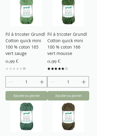
Fil à tricoter Grundl
Fil à tricoter Grundl
Cotton quick mini
Cotton quick mini
100 % coton 165
100 % coton 166
vert sauge
vert mousse
Prix
Prix
0,99 €
0,99 €
★
★
★
★
★
0
★
★
★
★
★
1
0
1
Ajouter au panier
Ajouter au panier