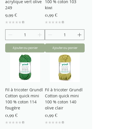
acrylique vert olive
100 % coton 103
249
kiwi
Prix
Prix
9,99 €
0,99 €
★
★
★
★
★
0
★
★
★
★
★
0
0
0
Ajouter au panier
Ajouter au panier
Fil à tricoter Grundl
Fil à tricoter Grundl
Cotton quick mini
Cotton quick mini
100 % coton 114
100 % coton 140
fougère
olive clair
Prix
Prix
0,99 €
0,99 €
★
★
★
★
★
0
★
★
★
★
★
0
0
0