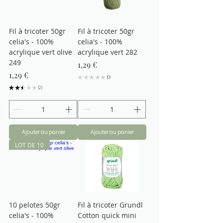
Fil à tricoter 50gr
Fil à tricoter 50gr
celia's - 100%
celia's - 100%
acrylique vert olive
acrylique vert 282
249
Prix
1,29 €
Prix
1,29 €
★
★
★
★
★
0
0
★
★
★
★
★
2
2
Ajouter au panier
Ajouter au panier
LOT DE 10
10 pelotes 50gr
Fil à tricoter Grundl
celia's - 100%
Cotton quick mini