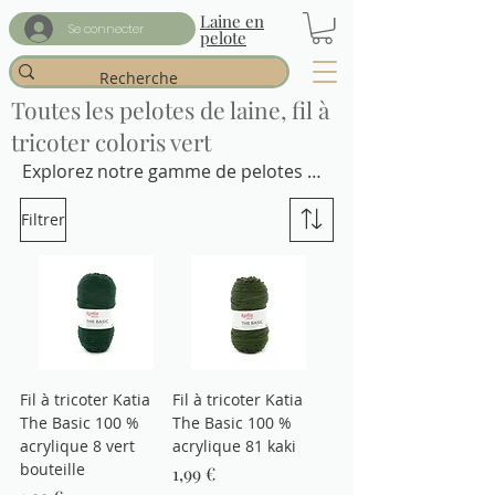
Laine en
Se connecter
pelote
Toutes les pelotes de laine, fil à
tricoter coloris vert
Explorez notre gamme de pelotes de 
laine verte de qualité supérieure 
Filtrer
pour tous vos projets de tricot et de 
crochet. Bénéficiez des avantages de 
la couleur verte, une couleur vive et 
rafraîchissante qui ajoutera une 
touche de nature à vos créations. 
Passez votre commande dès 
maintenant et recevez votre fil à 
Fil à tricoter Katia
Fil à tricoter Katia
tricoter vert en quelques jours 
The Basic 100 %
The Basic 100 %
seulement !
acrylique 8 vert
acrylique 81 kaki
bouteille
Prix
1,99 €