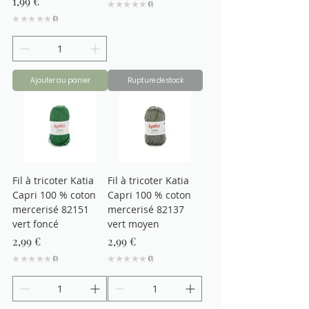
Prix
1,99 €
★
★
★
★
★
0
0
★
★
★
★
★
0
0
Ajouter au panier
Rupture de stock
Fil à tricoter Katia
Fil à tricoter Katia
Capri 100 % coton
Capri 100 % coton
mercerisé 82151
mercerisé 82137
vert foncé
vert moyen
Prix
Prix
2,99 €
2,99 €
★
★
★
★
★
0
★
★
★
★
★
0
0
0