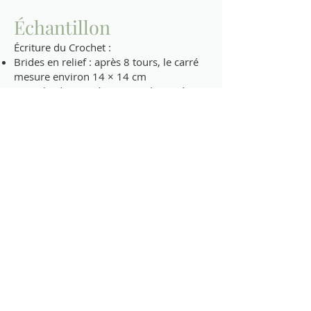
Échantillon
Écriture du Crochet :
Brides en relief : après 8 tours, le carré
mesure environ 14 × 14 cm
Demi-brides : après 6 tours, le carré
mesure environ 10 × 10 cm
Rayures
Endroit de la Housse 1 : 7 tours pétrole,
4 tours crème, 9 tours vert printemps, 9
tours nougat, 5 tours pétrole
Envers de la Housse 1 : entièrement en
vert printemps
Endroit de la Housse 2 : 2 tours pétrole,
2 tours gravier, 2 tours crème, 2 tours
fuchsia, 2 tours nougat, 4 tours pétrole,
4 tours gravier, 4 tours crème, 4 tours
fuchsia, 4 tours nougat, 4 tours pétrole
Envers de la Housse 2 : entièrement en