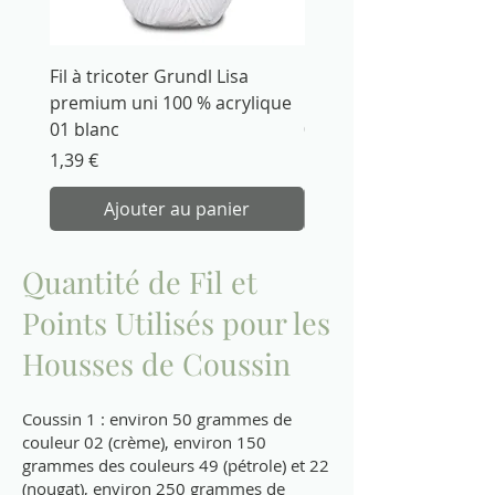
Fil à tricoter Grundl Lisa
Fil à tricoter Grundl Li
premium uni 100 % acrylique
premium uni 100 % acr
01 blanc
02 crème
Prix
Prix
1,39 €
1,39 €
Ajouter au panier
Quantité de Fil et
Points Utilisés pour les
Housses de Coussin
Coussin 1 : environ 50 grammes de
couleur 02 (crème), environ 150
grammes des couleurs 49 (pétrole) et 22
(nougat), environ 250 grammes de