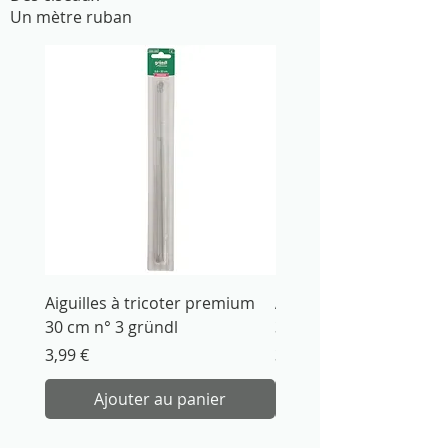
Un mètre ruban
Aiguilles à tricoter premium
Aiguilles à tricoter pr
30 cm n° 3 gründl
30 cm n° 3.5 gründl
Prix
Prix
3,99 €
3,99 €
Ajouter au panier