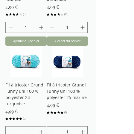
Prix
Prix
4,99 €
4,99 €
★
★
★
★
★
1
★
★
★
★
★
72
1
72
Ajouter au panier
Ajouter au panier
Fil à tricoter Grundl
Fil à tricoter Grundl
Funny uni 100 %
Funny uni 100 %
polyester 24
polyester 25 marine
turquoise
Prix
4,99 €
Prix
4,99 €
★
★
★
★
★
1
1
★
★
★
★
★
1
1