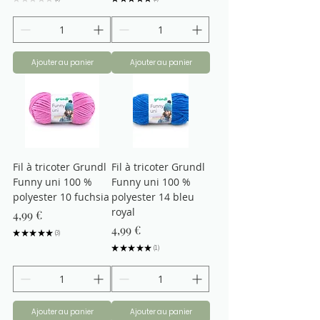
0
3
Ajouter au panier
Ajouter au panier
Fil à tricoter Grundl
Fil à tricoter Grundl
Funny uni 100 %
Funny uni 100 %
polyester 10 fuchsia
polyester 14 bleu
royal
Prix
4,99 €
Prix
4,99 €
★
★
★
★
★
3
3
★
★
★
★
★
1
1
Ajouter au panier
Ajouter au panier