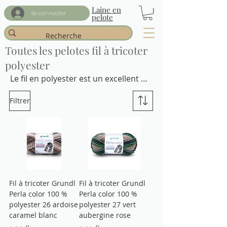
Laine en
Se connecter
pelote
Toutes les pelotes fil à tricoter
polyester
Le fil en polyester est un excellent 
choix pour les projets de tricot en 
Filtrer
raison de sa durabilité et de sa 
résistance à l'usure. Il est également 
facile à entretenir et à nettoyer, ce 
qui en fait un choix pratique pour les 
vêtements et les accessoires 
tricotés. Découvrez tous les 
avantages de cette matière pour vos 
Fil à tricoter Grundl
Fil à tricoter Grundl
projets de tricot !
Perla color 100 %
Perla color 100 %
polyester 26 ardoise
polyester 27 vert
caramel blanc
aubergine rose