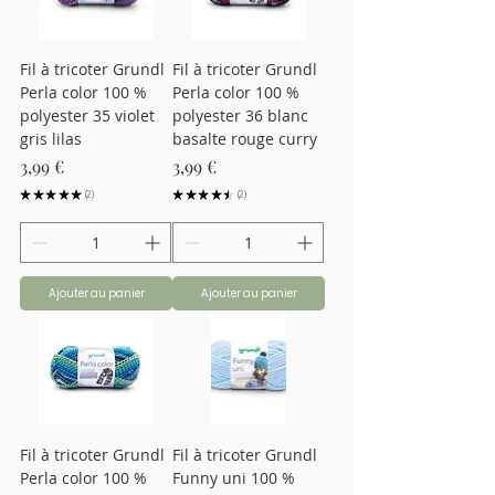
Fil à tricoter Grundl
Fil à tricoter Grundl
Perla color 100 %
Perla color 100 %
polyester 35 violet
polyester 36 blanc
gris lilas
basalte rouge curry
Prix
Prix
3,99 €
3,99 €
★
★
★
★
★
2
★
★
★
★
★
2
2
2
Ajouter au panier
Ajouter au panier
Fil à tricoter Grundl
Fil à tricoter Grundl
Perla color 100 %
Funny uni 100 %