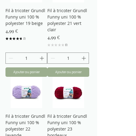
Fil à tricoter Grundl
Fil à tricoter Grundl
Funny uni 100 %
Funny uni 100 %
polyester 19 beige
polyester 21 vert
clair
Prix
4,99 €
Prix
4,99 €
★
★
★
★
★
3
3
★
★
★
★
★
0
0
Ajouter au panier
Ajouter au panier
Fil à tricoter Grundl
Fil à tricoter Grundl
Funny uni 100 %
Funny uni 100 %
polyester 22
polyester 23
lavande
bordeaux