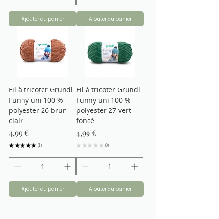
Ajouter au panier
Ajouter au panier
Fil à tricoter Grundl
Fil à tricoter Grundl
Funny uni 100 %
Funny uni 100 %
polyester 26 brun
polyester 27 vert
clair
foncé
Prix
Prix
4,99 €
4,99 €
★
★
★
★
★
1
★
★
★
★
★
0
1
0
Ajouter au panier
Ajouter au panier