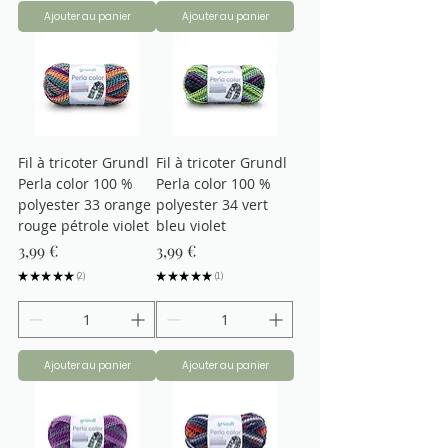
Ajouter au panier
Ajouter au panier
Fil à tricoter Grundl
Fil à tricoter Grundl
Perla color 100 %
Perla color 100 %
polyester 33 orange
polyester 34 vert
rouge pétrole violet
bleu violet
Prix
Prix
3,99 €
3,99 €
★
★
★
★
★
2
★
★
★
★
★
1
2
1
Ajouter au panier
Ajouter au panier