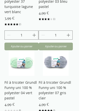
polyester 37
polyester 03 bleu
turquoise lagune
pastel
vert blanc
Prix
4,99 €
Prix
3,99 €
★
★
★
★
★
1
1
★
★
★
★
★
2
2
Ajouter au panier
Ajouter au panier
Fil à tricoter Grundl
Fil à tricoter Grundl
Funny uni 100 %
Funny uni 100 %
polyester 04 vert
polyester 07 gris
pastel
clair
Prix
Prix
4,99 €
4,99 €
★
★
★
★
★
0
★
★
★
★
★
3