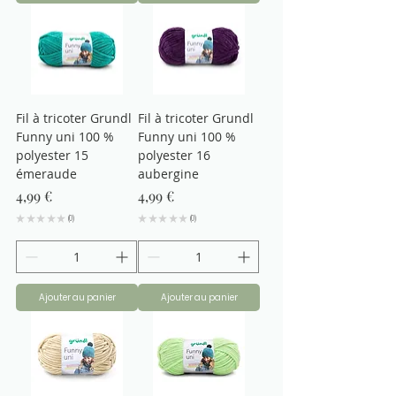
Fil à tricoter Grundl
Fil à tricoter Grundl
Funny uni 100 %
Funny uni 100 %
polyester 15
polyester 16
émeraude
aubergine
Prix
Prix
4,99 €
4,99 €
★
★
★
★
★
0
★
★
★
★
★
0
0
0
Ajouter au panier
Ajouter au panier