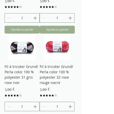
Prix
Prix
3,99 €
3,99 €
★
★
★
★
★
2
★
★
★
★
★
1
2
1
Ajouter au panier
Ajouter au panier
Fil à tricoter Grundl
Fil à tricoter Grundl
Perla color 100 %
Perla color 100 %
polyester 31 gris
polyester 32 rose
rose noir
rouge nacre
Prix
Prix
3,99 €
3,99 €
★
★
★
★
★
1
★
★
★
★
★
1
1
1