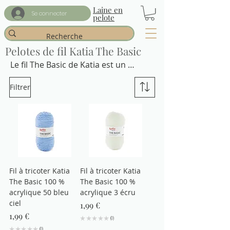
Laine en
Se connecter
pelote
Pelotes de fil Katia The Basic
Le fil The Basic de Katia est un 
indispensable pour tous vos projets 
Filtrer
au tricot ou au crochet. 100 % 
acrylique, il est doux, léger et 
agréable à travailler, parfait pour 
réaliser des vêtements, accessoires 
ou objets déco du quotidien. Sa 
régularité de fil permet un rendu net 
et homogène, idéal pour les points 
Fil à tricoter Katia
Fil à tricoter Katia
simples comme pour les motifs plus 
The Basic 100 %
The Basic 100 %
travaillés.

acrylique 50 bleu
acrylique 3 écru
Utilisable avec des aiguilles ou un 
ciel
Prix
1,99 €
crochet de 3,5 à 4 mm, The Basic 
Prix
1,99 €
★
★
★
★
★
0
0
convient aussi bien aux débutants 
★
★
★
★
★
0