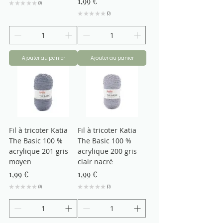
Prix
1,99 €
★
★
★
★
★
0
0
★
★
★
★
★
0
0
Ajouter au panier
Ajouter au panier
Fil à tricoter Katia
Fil à tricoter Katia
The Basic 100 %
The Basic 100 %
acrylique 201 gris
acrylique 200 gris
moyen
clair nacré
Prix
Prix
1,99 €
1,99 €
★
★
★
★
★
0
★
★
★
★
★
0
0
0