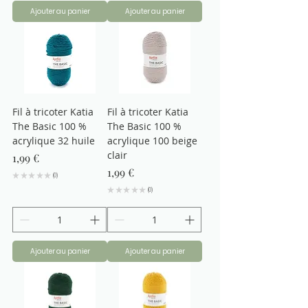
Ajouter au panier
Ajouter au panier
Fil à tricoter Katia
Fil à tricoter Katia
The Basic 100 %
The Basic 100 %
acrylique 32 huile
acrylique 100 beige
clair
Prix
1,99 €
Prix
1,99 €
★
★
★
★
★
0
0
★
★
★
★
★
0
0
Ajouter au panier
Ajouter au panier