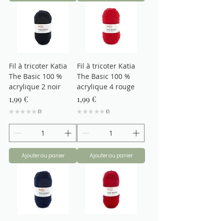
Fil à tricoter Katia
Fil à tricoter Katia
The Basic 100 %
The Basic 100 %
acrylique 2 noir
acrylique 4 rouge
Prix
Prix
1,99 €
1,99 €
★
★
★
★
★
0
★
★
★
★
★
0
0
0
Ajouter au panier
Ajouter au panier