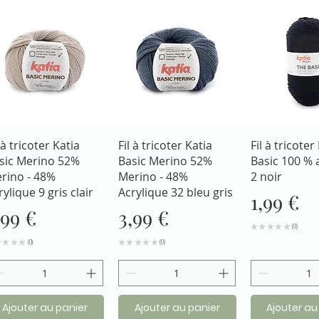
Aperçu rapide
Aperçu rapide
Aperçu r
 à tricoter Katia
Fil à tricoter Katia
Fil à tricoter
sic Merino 52%
Basic Merino 52%
Basic 100 % 
rino - 48%
Merino - 48%
2 noir
rylique 9 gris clair
Acrylique 32 bleu gris
Prix
1,99 €
rix
Prix
,99 €
3,99 €
★
★
★
★
★
0
0
★
★
★
★
0
★
★
★
★
★
0
0
0
Ajouter au panier
Ajouter au panier
Ajouter au