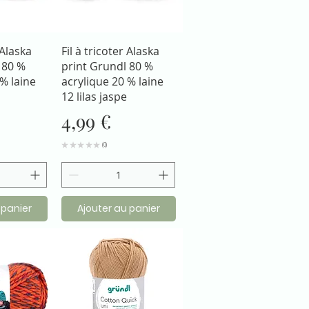
apide
Aperçu rapide
 Alaska
Fil à tricoter Alaska
 80 %
print Grundl 80 %
% laine
acrylique 20 % laine
12 lilas jaspe
Prix
4,99 €
★
★
★
★
★
0
0
 panier
Ajouter au panier