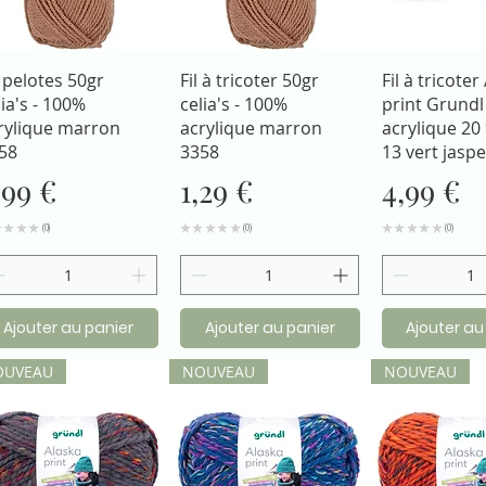
Aperçu rapide
Aperçu rapide
Aperçu r
 pelotes 50gr
Fil à tricoter 50gr
Fil à tricoter
lia's - 100%
celia's - 100%
print Grundl
rylique marron
acrylique marron
acrylique 20 
58
3358
13 vert jaspe
rix
Prix
Prix
,99 €
1,29 €
4,99 €
★
★
★
★
0
★
★
★
★
★
0
★
★
★
★
★
0
0
0
0
Ajouter au panier
Ajouter au panier
Ajouter au
OUVEAU
NOUVEAU
NOUVEAU