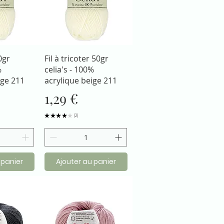
apide
Aperçu rapide
0gr
Fil à tricoter 50gr
%
celia's - 100%
ige 211
acrylique beige 211
Prix
1,29 €
★
★
★
★
★
2
2
 panier
Ajouter au panier