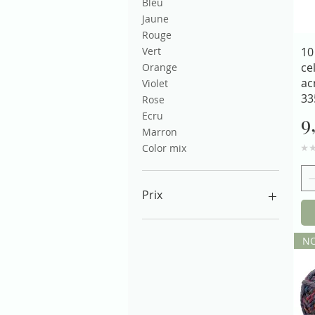
Bleu
Jaune
Rouge
10
Vert
ce
Orange
ac
Violet
33
Rose
Ecru
P
9
Marron
Color mix
★
Prix
0 €
10 €
N