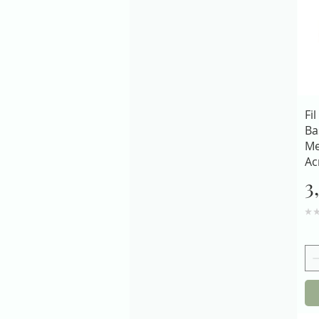
Fil
Ba
Me
Ac
P
3
★