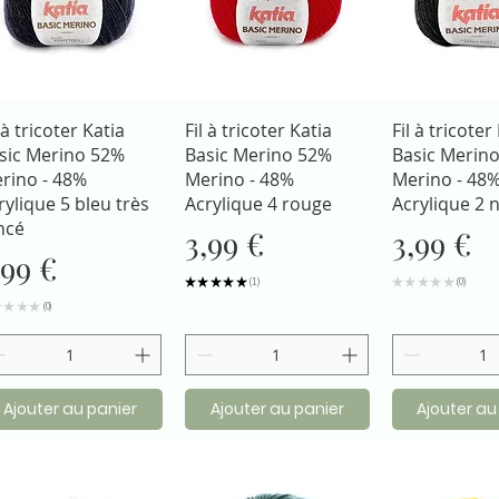
Aperçu rapide
Aperçu rapide
Aperçu r
 à tricoter Katia
Fil à tricoter Katia
Fil à tricoter
sic Merino 52%
Basic Merino 52%
Basic Merin
rino - 48%
Merino - 48%
Merino - 48
rylique 5 bleu très
Acrylique 4 rouge
Acrylique 2 n
ncé
Prix
Prix
3,99 €
3,99 €
rix
,99 €
★
★
★
★
★
1
★
★
★
★
★
0
1
0
★
★
★
★
0
0
Ajouter au panier
Ajouter au panier
Ajouter au