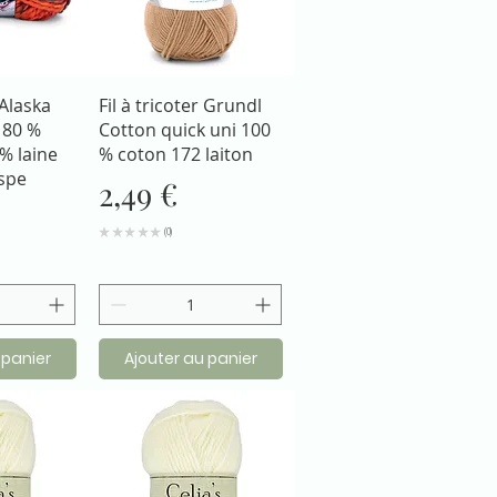
apide
Aperçu rapide
 Alaska
Fil à tricoter Grundl
 80 %
Cotton quick uni 100
% laine
% coton 172 laiton
spe
Prix
2,49 €
★
★
★
★
★
0
0
 panier
Ajouter au panier