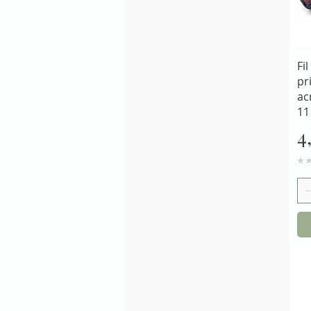
Fi
pr
ac
11
P
4
★