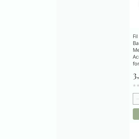
Fil
Ba
Me
Ac
fo
P
3
★