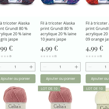
Aperçu rapide
Aperçu rapide
Aperçu r
l à tricoter Alaska
Fil à tricoter Alaska
Fil à tricoter
int Grundl 80 %
print Grundl 80 %
print Grundl
rylique 20 % laine
acrylique 20 % laine
acrylique 20 
 gris jaspe
10 jeans jaspe
09 orange ja
rix
Prix
Prix
,99 €
4,99 €
4,99 €
★
★
★
★
0
★
★
★
★
★
0
★
★
★
★
★
0
0
0
0
Ajouter au panier
Ajouter au panier
Ajouter au
LOT DE 10
LOT DE 10