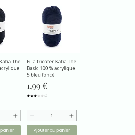
apide
Aperçu rapide
 Katia The
Fil à tricoter Katia The
acrylique
Basic 100 % acrylique
5 bleu foncé
Prix
1,99 €
★
★
★
★
★
1
1
 panier
Ajouter au panier