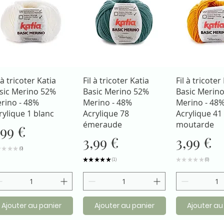
Aperçu rapide
Aperçu rapide
Aperçu r
 à tricoter Katia
Fil à tricoter Katia
Fil à tricoter
sic Merino 52%
Basic Merino 52%
Basic Merin
rino - 48%
Merino - 48%
Merino - 48
rylique 1 blanc
Acrylique 78
Acrylique 41
émeraude
moutarde
rix
,99 €
Prix
Prix
3,99 €
3,99 €
★
★
★
★
0
0
★
★
★
★
★
1
★
★
★
★
★
0
1
0
Ajouter au panier
Ajouter au panier
Ajouter au