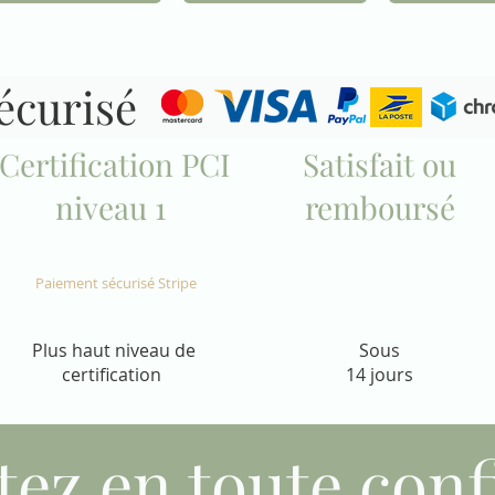
sécurisé
1
2
3
...
17
Certification PCI
Satisfait ou
niveau 1
remboursé
Paiement sécurisé Stripe
Plus haut niveau de
Sous
certification
14 jours
tez en toute conf