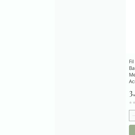
Fil
Ba
Me
Ac
P
3
★