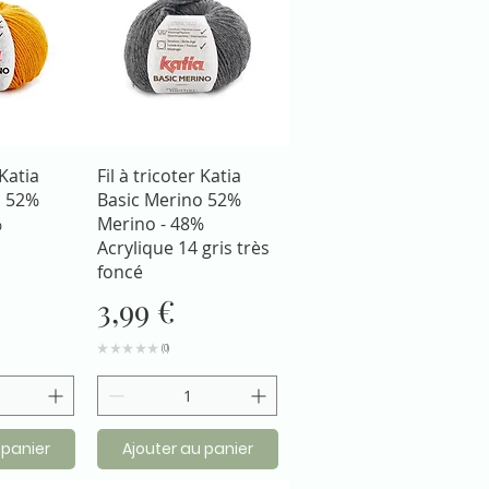
apide
Aperçu rapide
 Katia
Fil à tricoter Katia
o 52%
Basic Merino 52%
%
Merino - 48%
Acrylique 14 gris très
foncé
Prix
3,99 €
★
★
★
★
★
0
0
 panier
Ajouter au panier