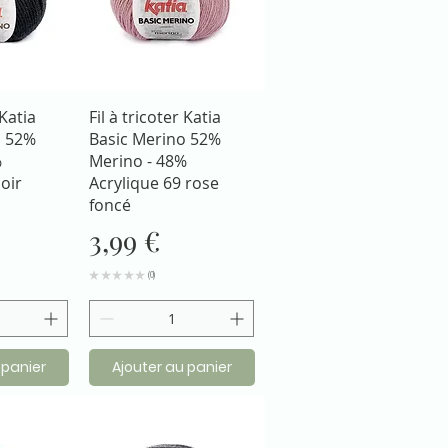
apide
Aperçu rapide
 Katia
Fil à tricoter Katia
o 52%
Basic Merino 52%
%
Merino - 48%
oir
Acrylique 69 rose
foncé
Prix
3,99 €
★
★
★
★
★
0
0
 panier
Ajouter au panier