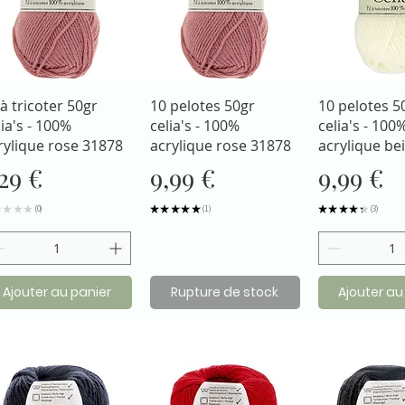
Aperçu rapide
Aperçu rapide
Aperçu r
l à tricoter 50gr
10 pelotes 50gr
10 pelotes 5
lia's - 100%
celia's - 100%
celia's - 100
rylique rose 31878
acrylique rose 31878
acrylique be
rix
Prix
Prix
,29 €
9,99 €
9,99 €
★
★
★
★
0
★
★
★
★
★
1
★
★
★
★
★
3
0
1
3
Ajouter au panier
Rupture de stock
Ajouter au