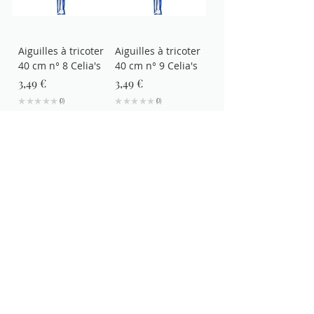
Aiguilles à tricoter
Aiguilles à tricoter
40 cm n° 8 Celia's
40 cm n° 9 Celia's
Prix
Prix
3,49 €
3,49 €
★
★
★
★
★
0
★
★
★
★
★
0
0
0
Ajouter au panier
Rupture de stock