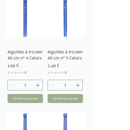
Aiguilles à tricoter
Aiguilles à tricoter
40 cm n° 4 Celia's
40 cm n° 5 Celia's
Prix
Prix
1,99 €
2,49 €
★
★
★
★
★
0
★
★
★
★
★
0
0
0
Ajouter au panier
Ajouter au panier