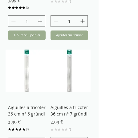
★
★
★
★
★
0
0
★
★
★
★
★
1
1
Ajouter au panier
Ajouter au panier
Aiguilles à tricoter
Aiguilles à tricoter
36 cm n° 6 gründl
36 cm n° 7 gründl
Prix
Prix
2,99 €
2,99 €
★
★
★
★
★
1
★
★
★
★
★
0
1
0