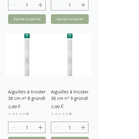
Ajouter au panier
Ajouter au panier
Aiguilles à tricoter
Aiguilles à tricoter
36 cm n° 8 gründl
36 cm n° 9 gründl
Prix
Prix
2,99 €
2,99 €
★
★
★
★
★
0
★
★
★
★
★
0
0
0