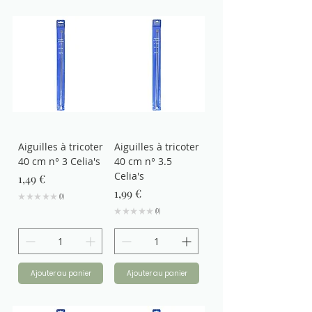
Aiguilles à tricoter
Aiguilles à tricoter
40 cm n° 3 Celia's
40 cm n° 3.5
Celia's
Prix
1,49 €
Prix
1,99 €
★
★
★
★
★
0
0
★
★
★
★
★
0
0
Ajouter au panier
Ajouter au panier