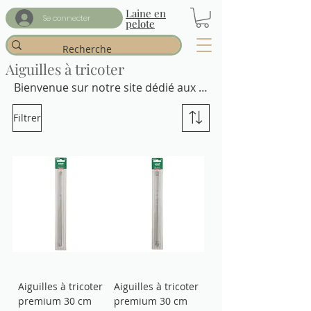
Laine en
Se connecter
pelote
Aiguilles à tricoter
Bienvenue sur notre site dédié aux 
passionnés de tricot ! Découvrez 
Filtrer
notre sélection d'aiguilles à tricoter 
de qualité supérieure, notamment 
les marques Celia's et Gründl. 
Trouvez l'outil parfait pour réaliser 
tous vos projets de tricot avec 
facilité et confort.
Aiguilles à tricoter
Aiguilles à tricoter
premium 30 cm
premium 30 cm