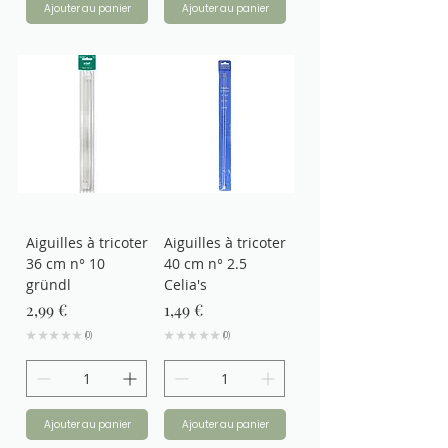
Ajouter au panier
Ajouter au panier
Aiguilles à tricoter
Aiguilles à tricoter
36 cm n° 10
40 cm n° 2.5
gründl
Celia's
Prix
Prix
2,99 €
1,49 €
★
★
★
★
★
0
★
★
★
★
★
0
0
0
Ajouter au panier
Ajouter au panier