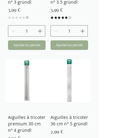
n° 3 gründl
n° 3.5 gründl
Prix
Prix
3,99 €
3,99 €
★
★
★
★
★
0
★
★
★
★
★
2
0
2
Ajouter au panier
Ajouter au panier
Aiguilles à tricoter
Aiguilles à tricoter
premium 30 cm
36 cm n° 5 gründl
n° 4 gründl
Prix
2,99 €
Prix
3,99 €