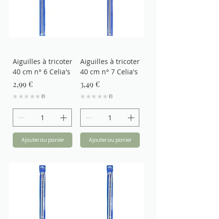
Aiguilles à tricoter
Aiguilles à tricoter
40 cm n° 6 Celia's
40 cm n° 7 Celia's
Prix
Prix
2,99 €
3,49 €
★
★
★
★
★
0
★
★
★
★
★
0
0
0
Ajouter au panier
Ajouter au panier