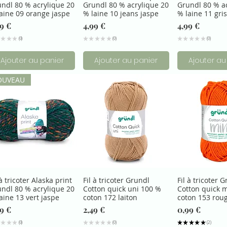
ndl 80 % acrylique 20
Grundl 80 % acrylique 20
Grundl 80 % a
aine 09 orange jaspe
% laine 10 jeans jaspe
% laine 11 gri
ix
Prix
Prix
99 €
4,99 €
4,99 €
★
★
★
0
★
★
★
★
★
0
★
★
★
★
★
0
0
0
0
Ajouter au panier
Ajouter au panier
Ajouter au
OUVEAU
 à tricoter Alaska print
Fil à tricoter Grundl
Fil à tricoter 
ndl 80 % acrylique 20
Cotton quick uni 100 %
Cotton quick 
aine 13 vert jaspe
coton 172 laiton
coton 153 roug
ix
Prix
Prix
99 €
2,49 €
0,99 €
★
★
★
0
★
★
★
★
★
0
★
★
★
★
★
2
0
0
2