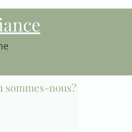
iance
ne
ù sommes-nous?