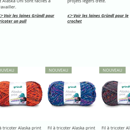
t Alaska Uni sont faciles à
projets légers d’été.
ravailler.
 Voir les laines Gründl pour
👉 Voir les laines Gründl pour le
ricoter un pull
crochet
OUVEAU
NOUVEAU
NOUVEAU
 à tricoter Alaska print
Fil à tricoter Alaska print
Fil à tricoter A