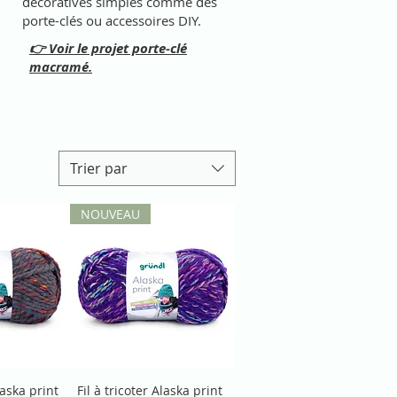
décoratives simples comme des
porte-clés ou accessoires DIY.
👉 Voir le projet porte-clé
macramé.
Trier par
NOUVEAU
laska print
Fil à tricoter Alaska print