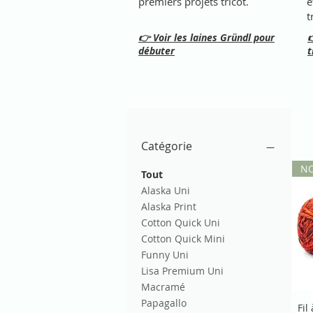
premiers projets tricot.
e
t
👉 Voir les laines Gründl pour

débuter
t
Catégorie
N
Tout
Alaska Uni
Alaska Print
Cotton Quick Uni
Cotton Quick Mini
Funny Uni
Lisa Premium Uni
Macramé
Papagallo
Fil