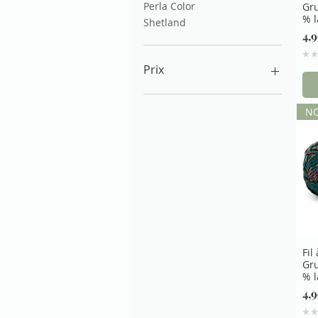
Perla Color
Gru
% l
Shetland
Pr
4,
★
★
Prix
N
0 €
9 €
Fil
Gru
% l
Pr
4,
★
★