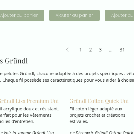
Ajouter au panier
Ajouter au panier
Ajouter au
1
2
3
...
31
s Gründl
 pelotes Gründl, chacune adaptée à des projets spécifiques : vête
 Chaque fil possède ses caractéristiques pour vous aider à choisir 
ründl Lisa Premium Uni
Gründl Cotton Quick Uni
il acrylique doux et résistant,
Fil coton léger adapté aux
arfait pour les vêtements
projets crochet et créations
aciles d’entretien.
estivales.
 Voir la gamme Gründl Lisa
👉 Découvrir Gründl Cotton Quick