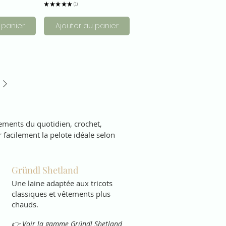
★
★
★
★
★
1
1
 panier
Ajouter au panier
ments du quotidien, crochet, 
facilement la pelote idéale selon 
Gründl Shetland
Une laine adaptée aux tricots
classiques et vêtements plus
chauds.
👉 Voir la gamme Gründl Shetland