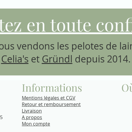
tez en toute conf
ous vendons les pelotes de lai
Celia's
et
Gründl
depuis 2014.
Informations
O
Mentions légales et CGV
Retour et remboursement
Livraison​
15
A propos
Mon compte