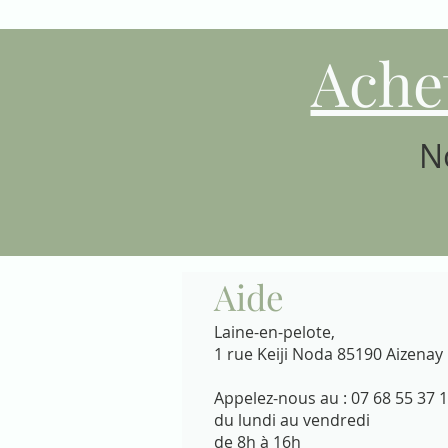
Ache
N
Aide
Laine-en-pelote,
1 rue Keiji Noda 85190 Aizenay
Appelez-nous au : 07 68 55 37 
du lundi au vendredi
de 8h à 16h