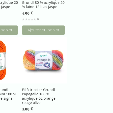
crylique 20
Grundl 80 % acrylique 20
s jaspe
% laine 12 lilas jaspe
Prix
4,99 €
★
★
★
★
★
0
0
 panier
Ajouter au panier
Grundl
Fil à tricoter Grundl
mini 100 %
Papagallo 100 %
e signal
acrylique 02 orange
rouge olive
Prix
3,99 €