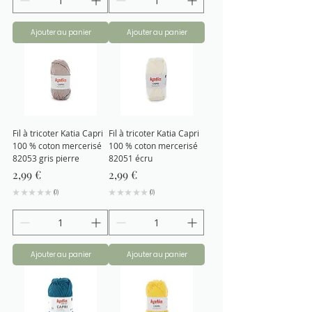
Ajouter au panier
Ajouter au panier
Fil à tricoter Katia Capri
Fil à tricoter Katia Capri
100 % coton mercerisé
100 % coton mercerisé
82053 gris pierre
82051 écru
Prix
Prix
2,99 €
2,99 €
★
★
★
★
★
0
★
★
★
★
★
0
0
0
Ajouter au panier
Ajouter au panier