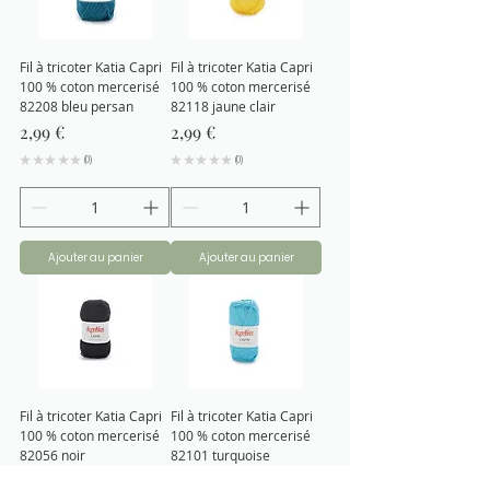
Fil à tricoter Katia Capri
Fil à tricoter Katia Capri
100 % coton mercerisé
100 % coton mercerisé
82208 bleu persan
82118 jaune clair
Prix
Prix
2,99 €
2,99 €
★
★
★
★
★
0
★
★
★
★
★
0
0
0
Ajouter au panier
Ajouter au panier
Fil à tricoter Katia Capri
Fil à tricoter Katia Capri
100 % coton mercerisé
100 % coton mercerisé
82056 noir
82101 turquoise
Prix
Prix
2,99 €
2,99 €