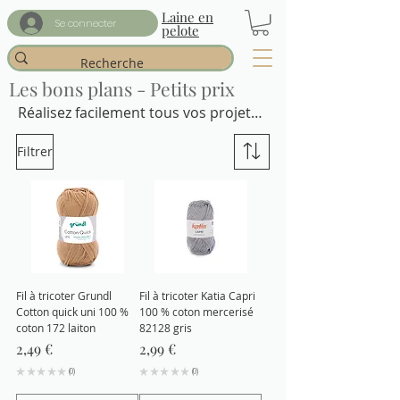
Laine en
Se connecter
pelote
Les bons plans - Petits prix
Réalisez facilement tous vos projets 
tricot à petits prix. Retrouvez une 
Filtrer
sélection d'accessoires et de fil à 
moins de 3€.
Fil à tricoter Grundl
Fil à tricoter Katia Capri
Cotton quick uni 100 %
100 % coton mercerisé
coton 172 laiton
82128 gris
Prix
Prix
2,49 €
2,99 €
★
★
★
★
★
0
★
★
★
★
★
0
0
0