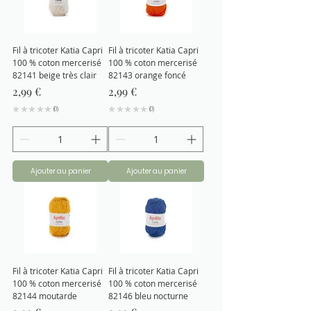
Fil à tricoter Katia Capri
Fil à tricoter Katia Capri
100 % coton mercerisé
100 % coton mercerisé
82141 beige très clair
82143 orange foncé
Prix
Prix
2,99 €
2,99 €
★
★
★
★
★
0
★
★
★
★
★
0
0
0
Ajouter au panier
Ajouter au panier
Fil à tricoter Katia Capri
Fil à tricoter Katia Capri
100 % coton mercerisé
100 % coton mercerisé
82144 moutarde
82146 bleu nocturne