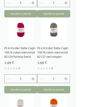
Ajouter au panier
Ajouter au panier
Fil à tricoter Katia Capri
Fil à tricoter Katia Capri
100 % coton mercerisé
100 % coton mercerisé
82129 fuchsia foncé
82137 vert moyen
Prix
Prix
2,99 €
2,99 €
★
★
★
★
★
0
★
★
★
★
★
0
0
0
Ajouter au panier
Ajouter au panier