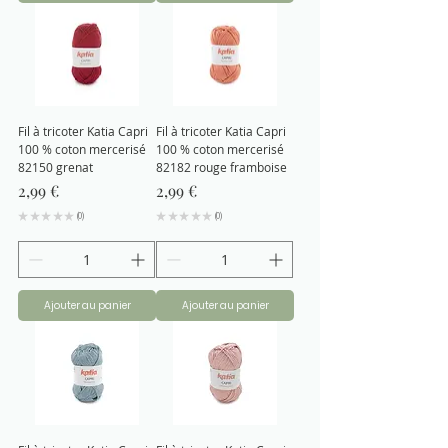
Fil à tricoter Katia Capri
Fil à tricoter Katia Capri
100 % coton mercerisé
100 % coton mercerisé
82150 grenat
82182 rouge framboise
Prix
Prix
2,99 €
2,99 €
★
★
★
★
★
0
★
★
★
★
★
0
0
0
Ajouter au panier
Ajouter au panier