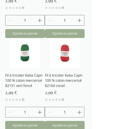
Prix
Prix
2,99 €
2,99 €
★
★
★
★
★
0
★
★
★
★
★
0
0
0
Ajouter au panier
Ajouter au panier
Fil à tricoter Katia Capri
Fil à tricoter Katia Capri
100 % coton mercerisé
100 % coton mercerisé
82151 vert foncé
82164 corail
Prix
Prix
2,99 €
2,99 €
★
★
★
★
★
0
★
★
★
★
★
0
0
0
Ajouter au panier
Ajouter au panier