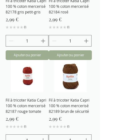
Fil à tricoter Katia Capri
Fil à tricoter Katia Capri
100 % coton mercerisé
100 % coton mercerisé
82178 gris petit-gris
82184 rosé
Prix
Prix
2,99 €
2,99 €
★
★
★
★
★
0
★
★
★
★
★
0
0
0
Ajouter au panier
Ajouter au panier
Fil à tricoter Katia Capri
Fil à tricoter Katia Capri
100 % coton mercerisé
100 % coton mercerisé
82187 rouge tomate
82189 brun de sécurité
Prix
Prix
2,99 €
2,99 €
★
★
★
★
★
0
★
★
★
★
★
0
0
0