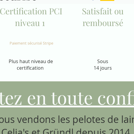
Certification PCI
Satisfait ou
niveau 1
remboursé
Paiement sécurisé Stripe
Plus haut niveau de
Sous
certification
14 jours
tez en toute conf
ous vendons les pelotes de lai
Celia's
et
Gründl
depuis 2014.