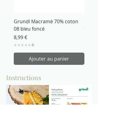
Grundl Macramé 70% coton
Grundl Macramé 70% 
08 bleu foncé
07 rouge
Prix
Prix
8,99 €
8,99 €
★
★
★
★
★
0
★
★
★
★
0
Ajouter au panier
Instructions