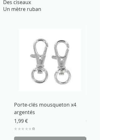
Des ciseaux
Un mètre ruban
Porte-clés mousqueton x4
Centimètre Ruban 150
argentés
Celia's
Prix
Prix
1,99 €
0,99 €
★
★
★
★
★
0
★
★
★
★
0