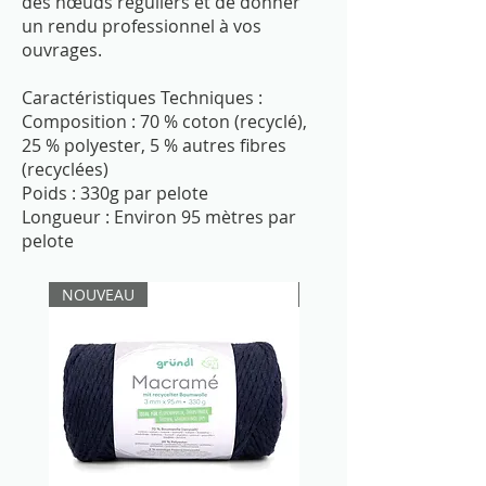
des nœuds réguliers et de donner
un rendu professionnel à vos
ouvrages.
Caractéristiques Techniques :
Composition : 70 % coton (recyclé),
25 % polyester, 5 % autres fibres
(recyclées)
Poids : 330g par pelote
Longueur : Environ 95 mètres par
pelote
NOUVEAU
NOUVEAU