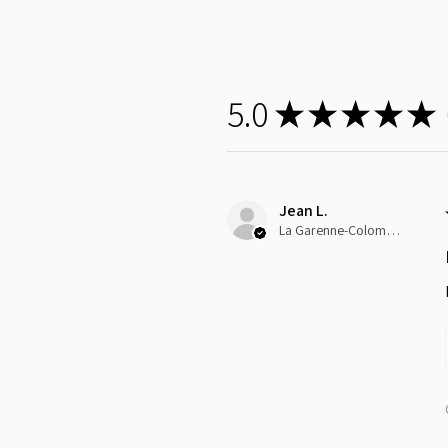
5.0
★
★
★
★
★
1
Jean L.
La Garenne-Colombes, J