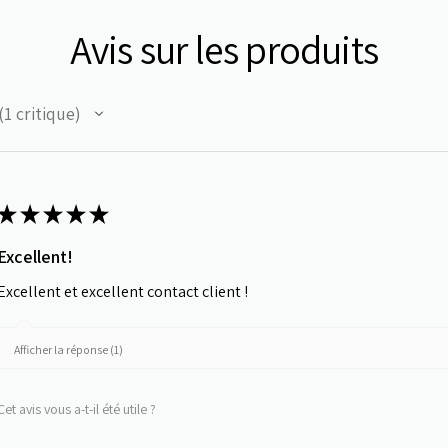
Avis sur les produits
1
critique
★
★
★
★
★
Excellent!
Excellent et excellent contact client !
Afficher la réponse (1)
Cet avis vous a-t-il été utile ?