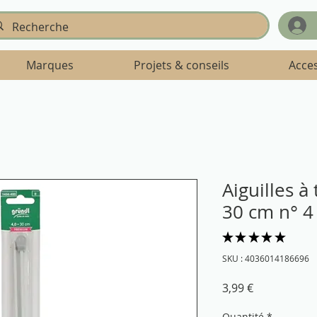
Marques
Projets & conseils
Acce
Aiguilles à
30 cm n° 4
★
★
★
★
★
1
SKU : 4036014186696
Prix
3,99 €
Quantité
*