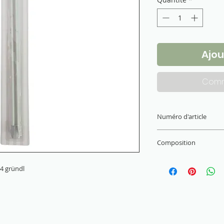
Ajou
Comm
Numéro d'article
1454-400
Composition
Aluminium
 4 gründl