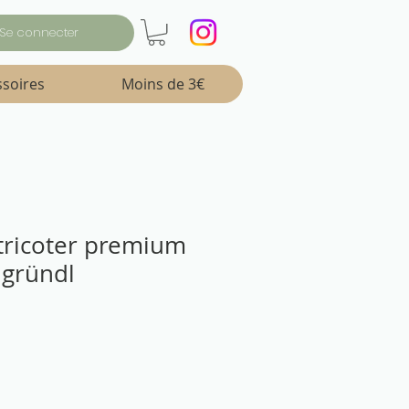
Se connecter
ssoires
Moins de 3€
 tricoter premium
 gründl