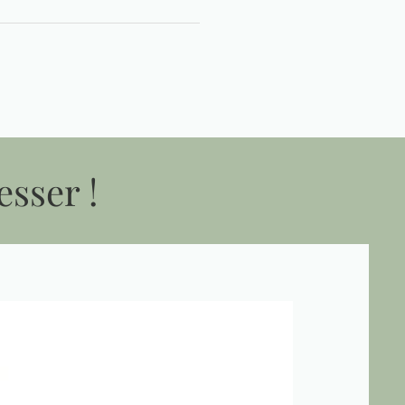
esser !