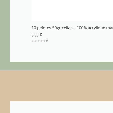
10 pelotes 50gr celia's - 100% acrylique m
Prix
9,99 €
★
★
★
★
★
0
0