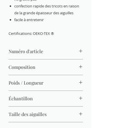
confection rapide des tricots en raison
de la grande épaisseur des aiguilles
facile à entretenir
Certifications: OEKO-TEX ®
Numéro d'article
3422-03
Composition
80 % acrylique, 20 % laine
Poids / Longueur
100 g / 75 m
Échantillon
9 M x 12 R = 10 x 10 cm
Taille des aiguilles
10 mm - 12 mm