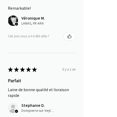
Remarkable!
Véronique M.
LANAS, FR-ARA
Cet avis vous a-t-il été utile ?
★
★
★
★
★
il y a 1 an
Parfait
Laine de bonne qualité et livraison
rapide
Stephanie D.
Dompierre-sur-Veyle, Auvergne-Rhône-Alpes