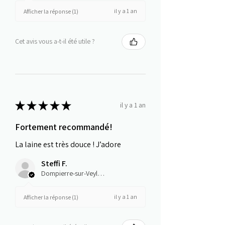
il y a 1 an
Afficher la réponse (1)
Cet avis vous a-t-il été utile ?
★
★
★
★
★
il y a 1 an
Fortement recommandé!
La laine est très douce ! J’adore
Steffi F.
Dompierre-sur-Veyle, Auvergne-Rhône-Alpes
il y a 1 an
Afficher la réponse (1)