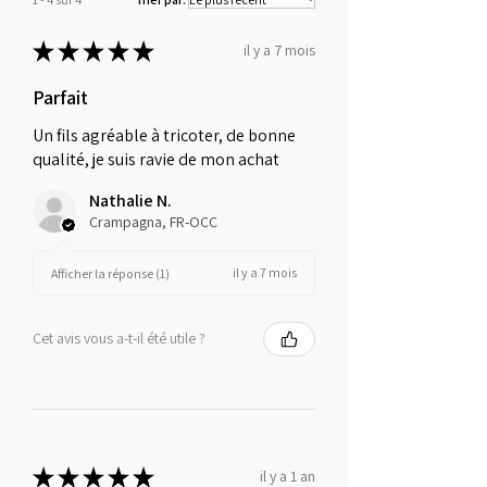
★
★
★
★
★
il y a 7 mois
Parfait
Un fils agréable à tricoter, de bonne
qualité, je suis ravie de mon achat
Nathalie N.
Crampagna, FR-OCC
il y a 7 mois
Afficher la réponse (1)
Cet avis vous a-t-il été utile ?
★
★
★
★
★
il y a 1 an