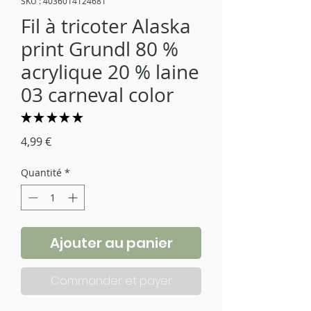
SKU : 4036014124681
Fil à tricoter Alaska
print Grundl 80 %
acrylique 20 % laine
03 carneval color
★
★
★
★
★
4
Prix
4,99 €
Quantité
*
Ajouter au panier
Commander et payer