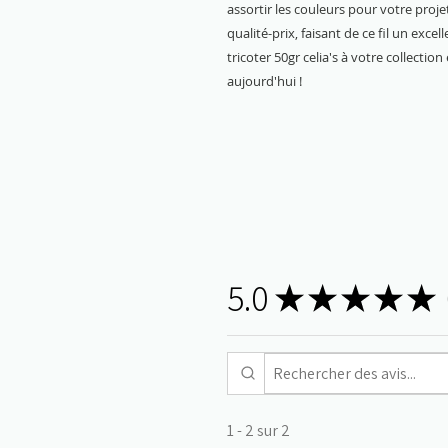
assortir les couleurs pour votre proj
qualité-prix, faisant de ce fil un excel
tricoter 50gr celia's à votre collecti
aujourd'hui !
5.0
★
★
★
★
★
1 - 2 sur 2