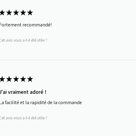
★
★
★
★
★
Fortement recommandé!
Cet avis vous a-t-il été utile ?
★
★
★
★
★
J'ai vraiment adoré !
La facilité et la rapidité de la commande
Cet avis vous a-t-il été utile ?