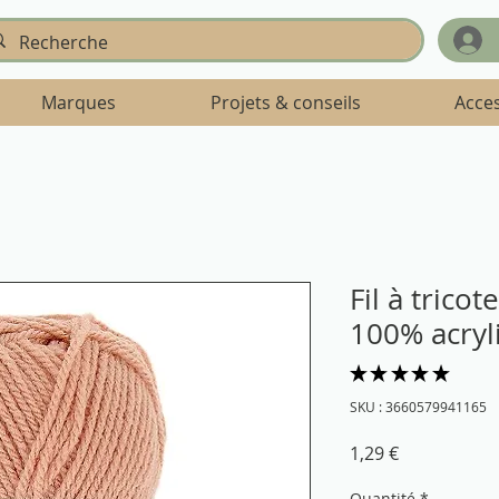
Marques
Projets & conseils
Acce
Fil à tricot
100% acryl
★
★
★
★
★
2
SKU : 3660579941165
Prix
1,29 €
Quantité
*