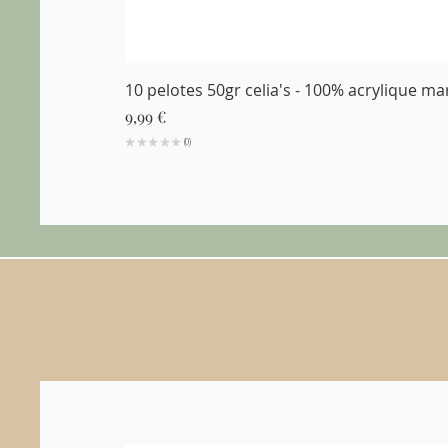
10 pelotes 50gr celia's - 100% acrylique m
Prix
9,99 €
★
★
★
★
★
0
0