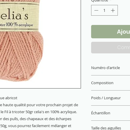
Ajou
Comm
Numéro d'article
PE1460.1979
Composition
100% acrylique
ique abricot
Poids / Longueur
de haute qualité pour votre prochain projet de
50 g / 140 m x10
e Fil à tricoter 50gr celia's en 100% acrylique.
Échantillon
éer des pulls, des chapeaux et des écharpes
22 M x 28 R = 10 x 
e 50g, vous pourrez facilement mélanger et
Taille des aiguilles