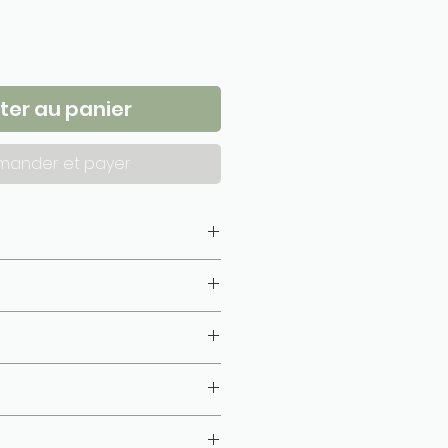
ter au panier
ander et payer
10 cm