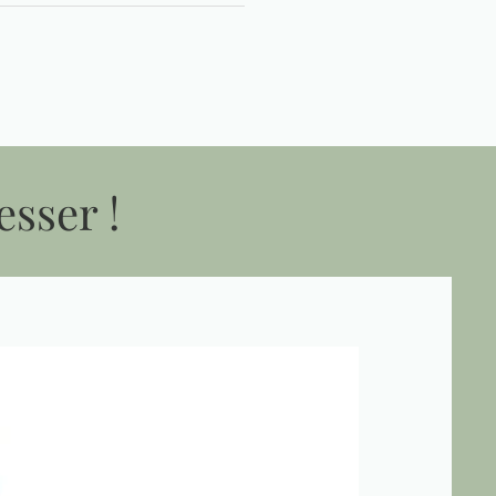
esser !