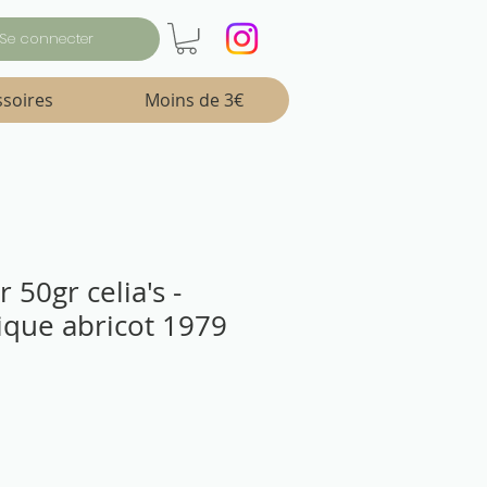
Se connecter
ssoires
Moins de 3€
er 50gr celia's -
ique abricot 1979