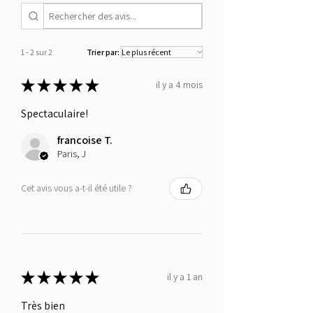
1 - 2 sur 2
Trier par:
★
★
★
★
★
il y a 4 mois
Spectaculaire!
francoise T.
Paris, J
Cet avis vous a-t-il été utile ?
★
★
★
★
★
il y a 1 an
Très bien