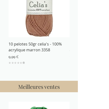
10 pelotes 50gr celia's - 100%
Fil à tricoter 50gr cel
acrylique marron 3358
acrylique marron 335
Prix
Prix
9,99 €
1,29 €
★
★
★
★
★
0
★
★
★
★
0
Meilleures ventes