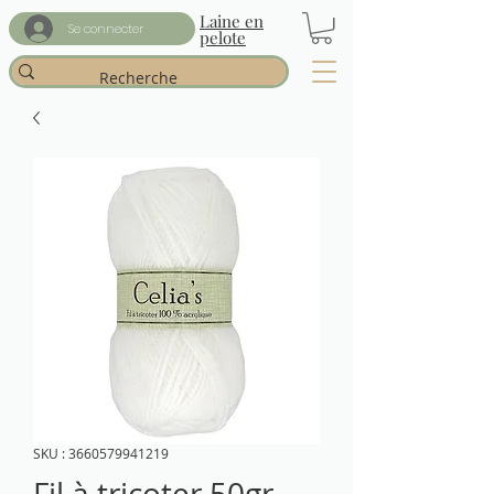
Laine en
Se connecter
pelote
SKU : 3660579941219
Fil à tricoter 50gr