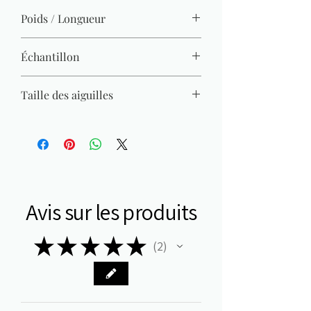
100% acrylique
Poids / Longueur
50 g / 140 m x10
Échantillon
22 M x 28 R = 10 x 10 cm
Taille des aiguilles
3 mm - 3,5 mm
Avis sur les produits
★
★
★
★
★
2
2