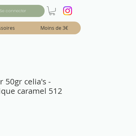
Se connecter
ssoires
Moins de 3€
er 50gr celia's -
ique caramel 512