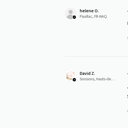
helene O.
Pauillac, FR-NAQ
David Z.
Soissons, Hauts-de-France