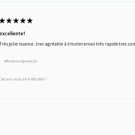
★
★
★
★
★
excellente!
Très jolie nuance...tres agréable à tricoter.envoi très rapide.tres co
Afficher la réponse (1)
Cet avis vous a-t-il été utile ?