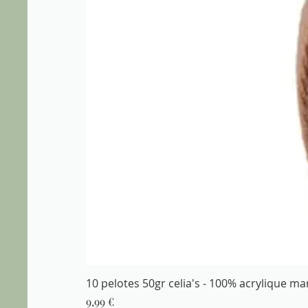
10 pelotes 50gr celia's - 100% acrylique m
Prix
9,99 €