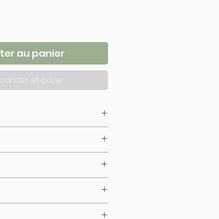
ter au panier
ander et payer
10 cm