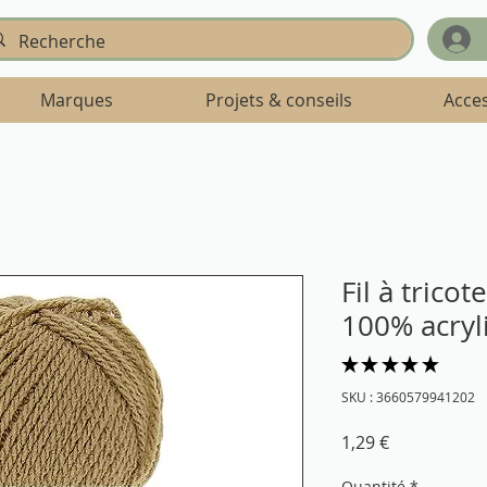
Marques
Projets & conseils
Acce
Fil à tricot
100% acryl
★
★
★
★
★
3
SKU : 3660579941202
Prix
1,29 €
Quantité
*