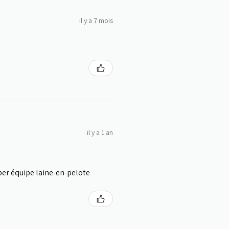
il y a 7 mois
il y a 1 an
uper équipe laine-en-pelote