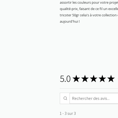
assortir les couleurs pour votre proj
qualité-prix, faisant de ce fil un excel
tricoter 50gr celia's à votre collecti
aujourd'hui !
5.0
★
★
★
★
★
3
1 - 3 sur 3