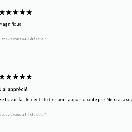
★
★
★
★
★
Magnifique
Cet avis vous a-t-il été utile ?
★
★
★
★
★
J'ai apprécié
Se travail facilement. Un très bon rapport qualité prix.Merci à la s
Cet avis vous a-t-il été utile ?