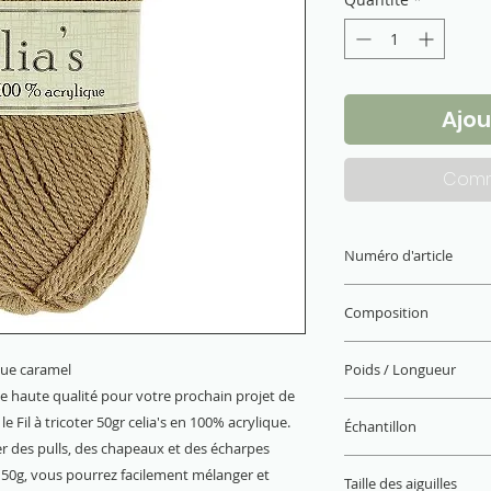
Ajou
Comm
Numéro d'article
PE1460.0512
Composition
100% acrylique
ique caramel
Poids / Longueur
de haute qualité pour votre prochain projet de
50 g / 140 m x10
e Fil à tricoter 50gr celia's en 100% acrylique.
Échantillon
éer des pulls, des chapeaux et des écharpes
22 M x 28 R = 10 x 
e 50g, vous pourrez facilement mélanger et
Taille des aiguilles