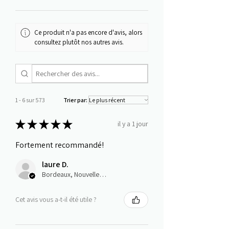
Ce produit n'a pas encore d'avis, alors
consultez plutôt nos autres avis.
1 - 6 sur 573
Trier par:
★
★
★
★
★
il y a 1 jour
Fortement recommandé!
laure D.
Bordeaux, Nouvelle-Aquitaine
Cet avis vous a-t-il été utile ?