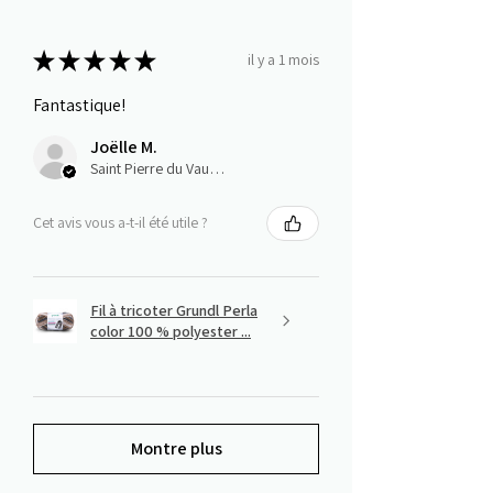
★
★
★
★
★
il y a 1 mois
Fantastique!
Joëlle M.
Saint Pierre du Vauvray, Normandie
Cet avis vous a-t-il été utile ?
Fil à tricoter Grundl Perla
color 100 % polyester ...
Montre plus