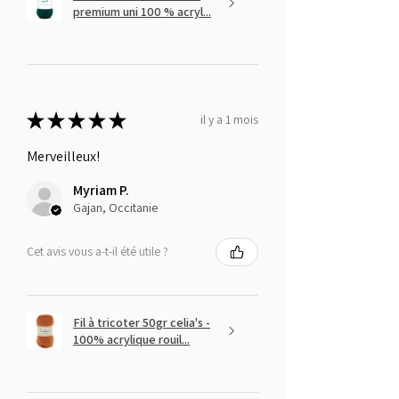
premium uni 100 % acryl...
★
★
★
★
★
il y a 1 mois
Merveilleux!
Myriam P.
Gajan, Occitanie
Cet avis vous a-t-il été utile ?
Fil à tricoter 50gr celia's -
100% acrylique rouil...