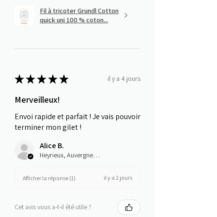
Fil à tricoter Grundl Cotton
quick uni 100 % coton...
★
★
★
★
★
il y a 4 jours
Merveilleux!
Envoi rapide et parfait ! Je vais pouvoir
terminer mon gilet !
Alice B.
Heyrieux, Auvergne-Rhône-Alpes
il y a 2 jours
Afficher la réponse (1)
Cet avis vous a-t-il été utile ?