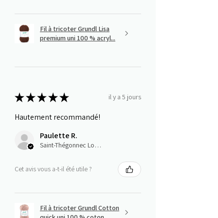
Fil à tricoter Grundl Lisa
premium uni 100 % acryl...
★
★
★
★
★
il y a 5 jours
Hautement recommandé!
Paulette R.
Saint-Thégonnec Loc-Eguiner, E
Cet avis vous a-t-il été utile ?
Fil à tricoter Grundl Cotton
quick uni 100 % coton...