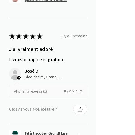
★
★
★
★
★
il y a 1 semaine
J'ai vraiment adoré !
Livraison rapide et gratuite
José D.
Riedisheim, Grand-Est
il y a 5 jours
Afficher la réponse (1)
Cet avis vous a-t-il été utile ?
Fil à tricoter Grundl Lisa