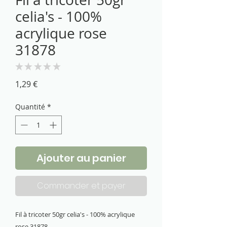
celia's - 100%
acrylique rose
31878
★
★
★
★
★
0
Prix
1,29 €
Quantité
*
Ajouter au panier
Commander et payer
Fil à tricoter 50gr celia's - 100% acrylique
rose 31878