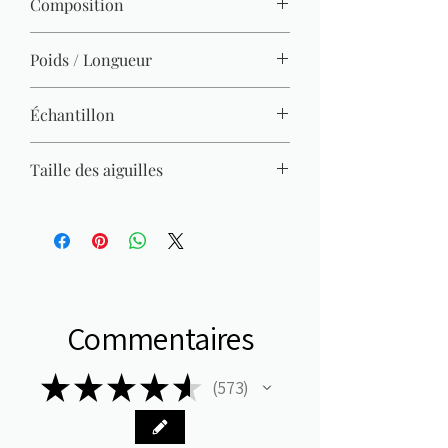
Composition
100% acrylique
Poids / Longueur
50 g / 140 m x10
Échantillon
22 M x 28 R = 10 x 10 cm
Taille des aiguilles
3 mm - 3,5 mm
Commentaires
★
★
★
★
★
573
573