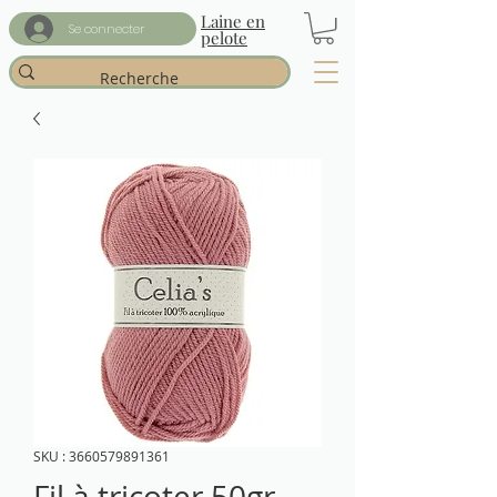
Laine en
Se connecter
pelote
SKU : 3660579891361
Fil à tricoter 50gr