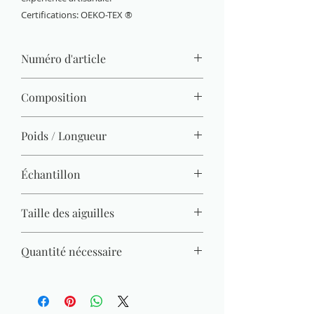
Certifications: OEKO-TEX ®
Numéro d'article
865-135
Composition
100 % coton (mercerisé, gazé, combé)
Poids / Longueur
50 g / 125 m
Échantillon
22 M x 30 R = 10 x 10 cm
Taille des aiguilles
3 mm - 4 mm
Quantité nécessaire
Pull (Gr. 38) = 450 g