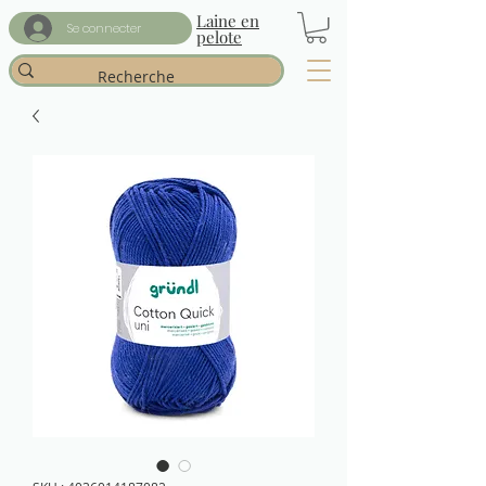
Laine en
Se connecter
pelote