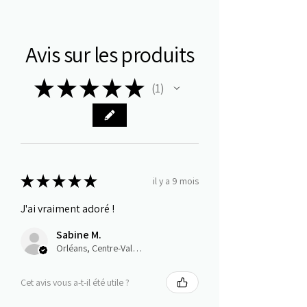
Avis sur les produits
★
★
★
★
★
1
1
★
★
★
★
★
il y a 9 mois
J'ai vraiment adoré !
Sabine M.
Orléans, Centre-Val de Loire
Cet avis vous a-t-il été utile ?