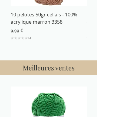
10 pelotes 50gr celia's - 100%
Fil à tricoter 50gr cel
acrylique marron 3358
acrylique marron 335
Prix
Prix
9,99 €
1,29 €
★
★
★
★
★
0
★
★
★
★
0
Meilleures ventes