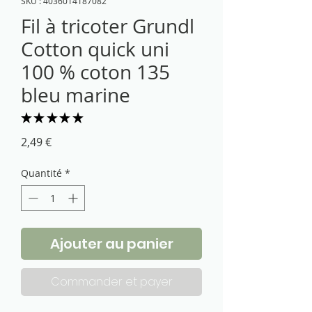
SKU : 4036014187082
Fil à tricoter Grundl
Cotton quick uni
100 % coton 135
bleu marine
★
★
★
★
★
1
Prix
2,49 €
Quantité
*
Ajouter au panier
Commander et payer